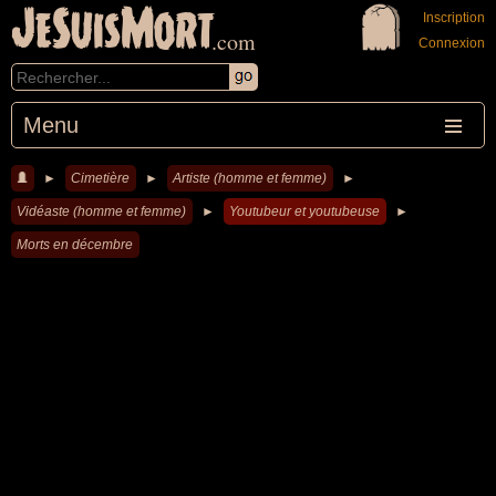
JeSuisMort
Inscription
.com
Connexion
Menu
►
Cimetière
►
Artiste (homme et femme)
►
Vidéaste (homme et femme)
►
Youtubeur et youtubeuse
►
Morts en décembre