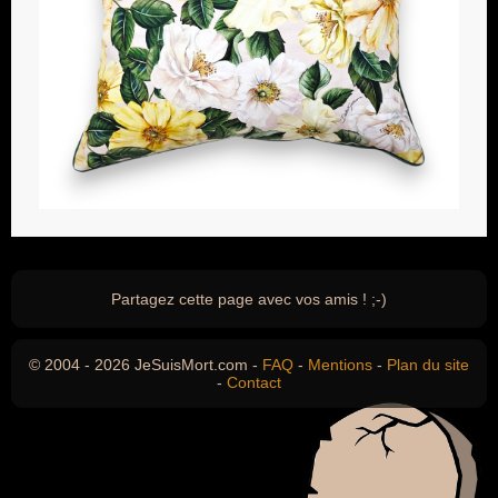
Partagez cette page avec vos amis ! ;-)
© 2004 - 2026 JeSuisMort.com -
FAQ
-
Mentions
-
Plan du site
-
Contact