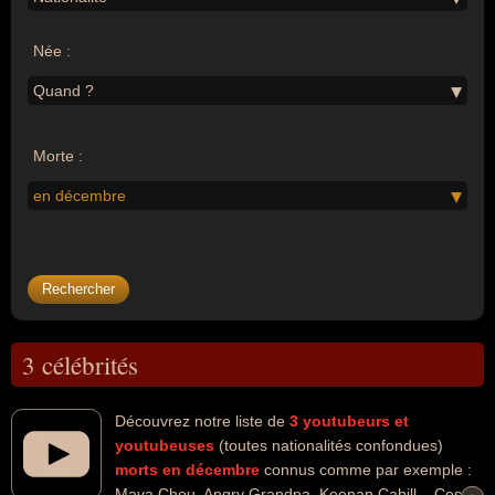
Née :
Quand ?
Morte :
en décembre
3 célébrités
Découvrez notre liste de
3
youtubeurs et
youtubeuses
(toutes nationalités confondues)
morts en décembre
connus comme par exemple :
Mava Chou, Angry Grandpa, Keenan Cahill... Ces