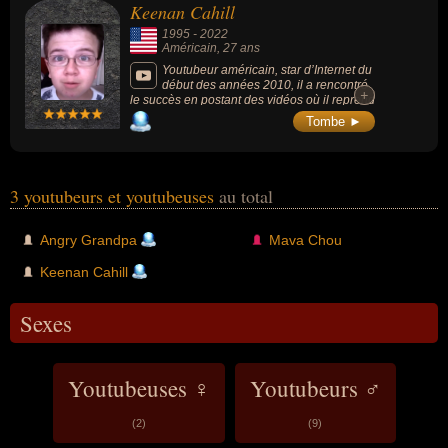
Keenan Cahill
appelé "Mailbag Monday" où il ouvre des
paquets et lit des lettres envoyées par les
1995
-
2022
téléspectateurs.
Américain
, 27 ans
Youtubeur américain, star d’Internet du
début des années 2010, il a rencontré
+
+
le succès en postant des vidéos où il reprend
les chansons des artistes du moment sous
Tombe ►
forme de playbacks complétés de mimiques.
3 youtubeurs et youtubeuses
au total
Angry Grandpa
Mava Chou
Keenan Cahill
Sexes
Youtubeuses ♀
Youtubeurs ♂
(2)
(9)