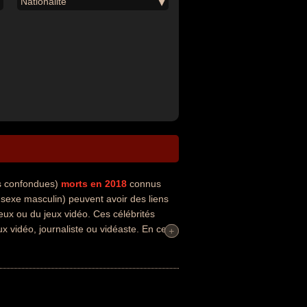
Nationalité
és confondues)
morts en 2018
connus
 sexe masculin) peuvent avoir des liens
jeux ou du jeux vidéo. Ces célébrités
ux vidéo, journaliste ou vidéaste. En ce
+
+
par exemple.