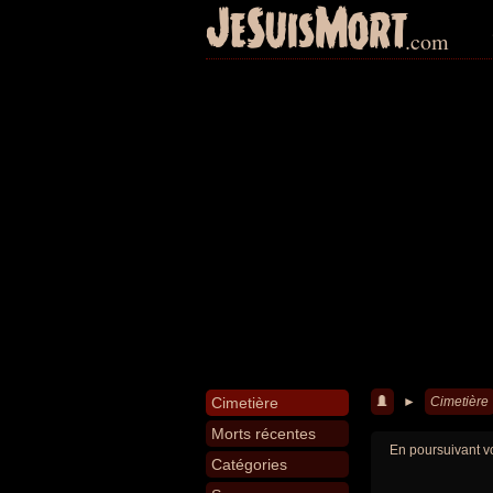
JeSuisMort
.com
Cimetière
►
Cimetière
Morts récentes
En poursuivant vo
Catégories