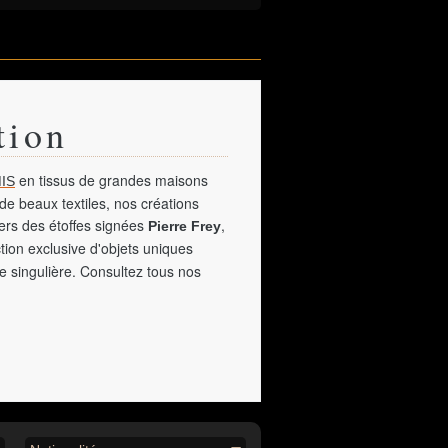
tion
en tissus de grandes maisons
IS
de beaux textiles, nos créations
vers des étoffes signées
,
Pierre Frey
tion exclusive d'objets uniques
e singulière. Consultez tous nos