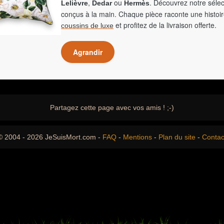
,
ou
. Découvrez notre sélec
Lelièvre
Dedar
Hermès
conçus à la main. Chaque pièce raconte une histoir
et profitez de la livraison offerte.
coussins de luxe
Agrandir
Partagez cette page avec vos amis ! ;-)
© 2004 - 2026 JeSuisMort.com -
FAQ
-
Mentions
-
Plan du site
-
Contac