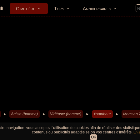
Cimetière
Tops
Anniversaires
►
Artiste (homme)
►
Vidéaste (homme)
►
Youtubeur
►
Morts en 
tre navigation, vous acceptez l'utilisation de cookies afin de réaliser des statistiq
contenus ou publicités adaptés selon vos centres d'intérêts.
En s
OK