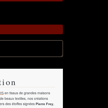
tion
en tissus de grandes maisons
IS
de beaux textiles, nos créations
vers des étoffes signées
,
Pierre Frey