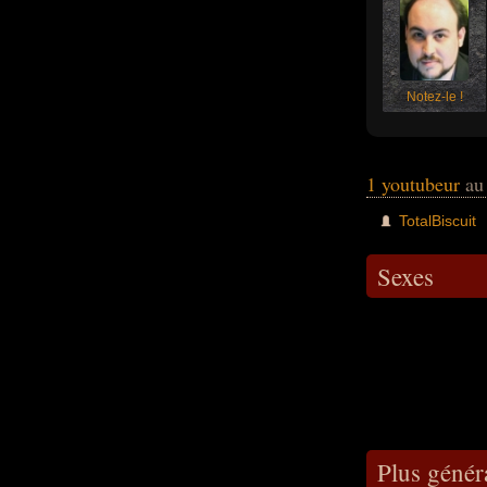
Notez-le !
1 youtubeur
au
TotalBiscuit
Sexes
Plus génér