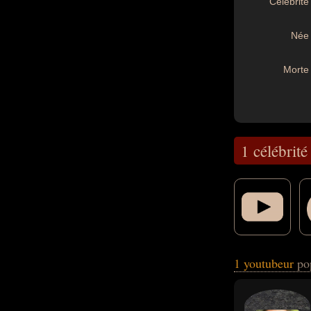
Célébrité 
Née 
Morte 
1 célébrité
qui concerne leur
1 youtubeur
po