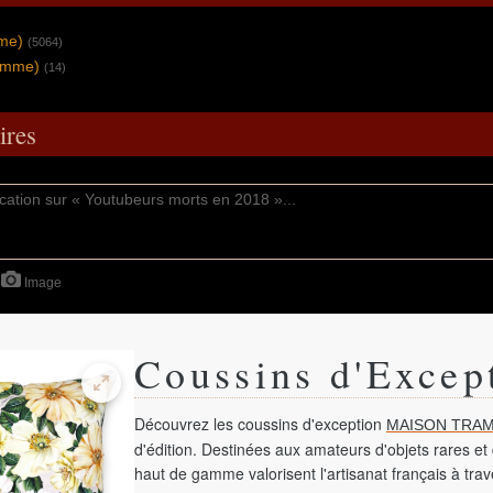
mme)
(5064)
omme)
(14)
res
Image
Coussins d'Excep
Découvrez les coussins d'exception
MAISON TRAM
d'édition. Destinées aux amateurs d'objets rares et 
haut de gamme valorisent l'artisanat français à tra