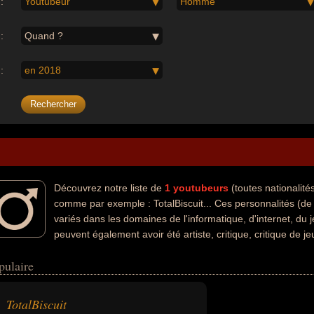
:
Youtubeur
Homme
:
Quand ?
:
en 2018
Découvrez notre liste de
1
youtubeurs
(toutes nationalit
comme par exemple : TotalBiscuit... Ces personnalités (de
variés dans les domaines de l'informatique, d'internet, du 
peuvent également avoir été artiste, critique, critique de je
s nationalités au moment de leurs morts, ils peuvent avoir été anglais 
pulaire
TotalBiscuit