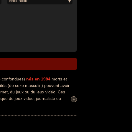
Nationalité
és confondues)
nés en 1984
morts et
ités (de sexe masculin) peuvent avoir
ernet, du jeux ou du jeux vidéo. Ces
tique de jeux vidéo, journaliste ou
+
+
oir été anglais par exemple.