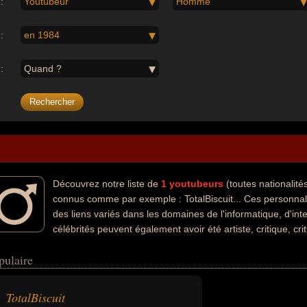
:
Youtubeur
Homme
:
en 1984
:
Quand ?
Découvrez notre liste de
1
youtubeurs
(toutes nationalit
connus comme par exemple : TotalBiscuit... Ces personnal
des liens variés dans les domaines de l'informatique, d'int
célébrités peuvent également avoir été artiste, critique, cri
ui concerne leurs nationalités au moment de leurs morts, ils peuvent av
pulaire
TotalBiscuit