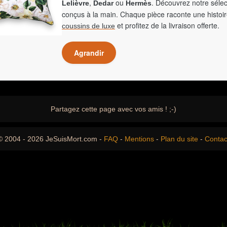
,
ou
. Découvrez notre sélec
Lelièvre
Dedar
Hermès
conçus à la main. Chaque pièce raconte une histoir
et profitez de la livraison offerte.
coussins de luxe
Agrandir
Partagez cette page avec vos amis ! ;-)
© 2004 - 2026 JeSuisMort.com -
FAQ
-
Mentions
-
Plan du site
-
Contac