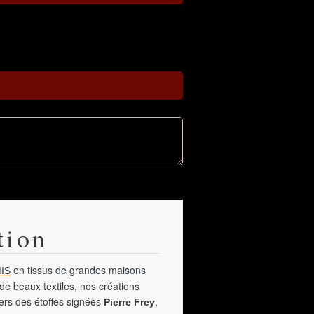
tion
en tissus de grandes maisons
IS
de beaux textiles, nos créations
vers des étoffes signées
,
Pierre Frey