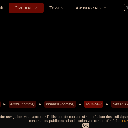
Cimetière
Tops
Anniversaires
►
Artiste (homme)
►
Vidéaste (homme)
►
Youtubeur
►
Nés en 1
tre navigation, vous acceptez l'utilisation de cookies afin de réaliser des statistiq
contenus ou publicités adaptés selon vos centres d'intérêts.
En s
OK