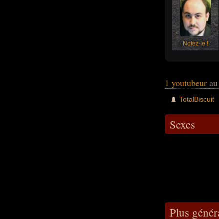
Notez-le !
1 youtubeur
au
TotalBiscuit
Sexes
Plus génér