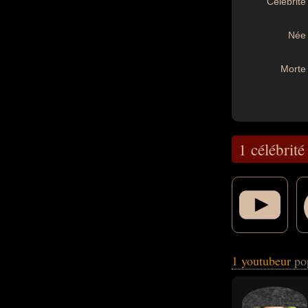
Célébrité 
Née 
Morte 
1 célébrité
vidéaste. En ce q
1 youtubeur
po