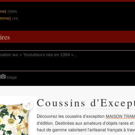
mme)
(5064)
omme)
(14)
res
Image
Coussins d'Excep
Découvrez les coussins d'exception
MAISON TRAM
d'édition. Destinées aux amateurs d'objets rares et 
haut de gamme valorisent l'artisanat français à tra