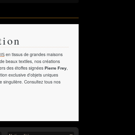
tion
en tissus de grandes maisons
IS
de beaux textiles, nos créations
vers des étoffes signées
,
Pierre Frey
tion exclusive d'objets uniques
e singulière. Consultez tous nos