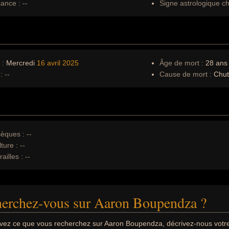
sance :
--
Signe astrologique ch
 :
Mercredi
16 avril
2025
Âge de mort :
28 ans
:
--
Cause de mort :
Chut
èques :
--
ture :
--
ailles :
--
herchez-vous sur Aaron Boupendza ?
uvez ce que vous recherchez sur Aaron Boupendza, décrivez-nous vot