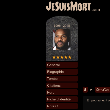
JeSuisMort
.com
1996 - 2025
Général
Biographie
Tombe
Citations
►
Cimetière
Forum
Fiche d'identité
En poursuivant vo
Notez !