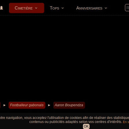
Cimetière
Tops
Anniversaires
►
Footballeur gabonais
►
Aaron Boupendza
tre navigation, vous acceptez l'utilisation de cookies afin de réaliser des statistiq
contenus ou publicités adaptés selon vos centres d'intérêts.
En s
OK