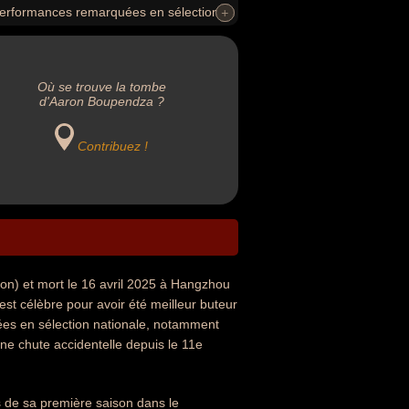
performances remarquées en sélection
+
+
Où se trouve la tombe
d'Aaron Boupendza ?
Contribuez !
n) et mort le 16 avril 2025 à Hangzhou
 est célèbre pour avoir été meilleur buteur
es en sélection nationale, notamment
ne chute accidentelle depuis le 11e
de sa première saison dans le