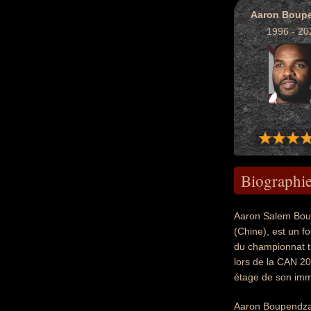
Aaron Boup
1996 - 20
Biographi
Aaron Salem Boup
(Chine), est un fo
du championnat t
lors de la CAN 20
étage de son imme
Aaron Boupendza 