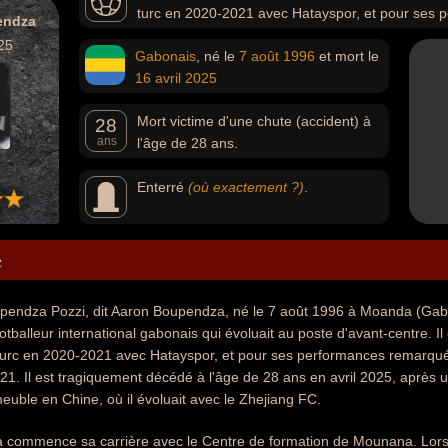
turc en 2020-2021 avec Hatayspor, et pour ses 
endza
nationale, notamment lors de la CAN 2021.
25
Gabonais
, né le
7 août
1996
et mort le
16 avril
2025
Mort victime d'une chute (accident) à
28
ans
l'âge de 28 ans.
Enterré
(où exactement ?)
.
e
endza Pozzi, dit Aaron Boupendza, né le 7 août 1996 à Moanda (Gabo
otballeur international gabonais qui évoluait au poste d'avant-centre. Il
urc en 2020-2021 avec Hatayspor, et pour ses performances remarqué
21. Il est tragiquement décédé à l'âge de 28 ans en avril 2025, après u
uble en Chine, où il évoluait avec le Zhejiang FC.
commence sa carrière avec le Centre de formation de Mounana. Lors 