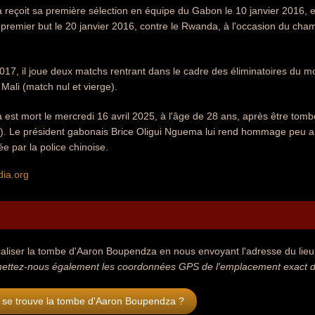
reçoit sa première sélection en équipe du Gabon le 10 janvier 2016, e
 premier but le 20 janvier 2016, contre le Rwanda, à l'occasion du cham
017, il joue deux matchs rentrant dans le cadre des éliminatoires du mo
e Mali (match nul et vierge).
est mort le mercredi 16 avril 2025, à l'âge de 28 ans, après être tom
. Le président gabonais Brice Oligui Nguema lui rend hommage peu apr
e par la police chinoise.
dia.org
aliser la tombe d'Aaron Boupendza en nous envoyant l'adresse du lieu o
mettez-nous également les coordonnées GPS de l'emplacement exact d
 se trouve la tombe d'Aaron Boupendza ?