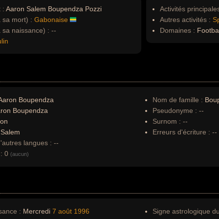
 :
Aaron Salem Boupendza Pozzi
Activités principales
à sa mort) :
Gabonaise
Autres activités :
Sp
à sa naissance) :
--
Domaines :
Football
lin
Aaron Boupendza
Nom de famille :
Bou
ron Boupendza
Pseudonyme :
--
ron
Surnom :
--
:
Salem
Erreurs d'écriture :
--
autres langues :
--
:
0
(aucun)
sance :
Mercredi
7 août
1996
Signe astrologique d