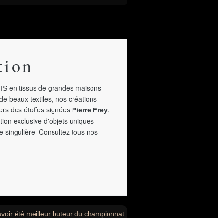
tion
en tissus de grandes maisons
IS
de beaux textiles, nos créations
vers des étoffes signées
,
Pierre Frey
tion exclusive d'objets uniques
e singulière. Consultez tous nos
avoir été meilleur buteur du championnat