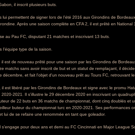
bon, il inscrit plusieurs buts.
 lui permettent de signer lors de l'été 2016 aux Girondins de Bordeau
irondine. Après une saison complète en CFA 2, il est prêté en National
e au Pau FC, disputant 21 matches et inscrivant 13 buts.
 l'équipe type de la saison.
8, il est de nouveau prêté pour une saison par les Girondins de Bordeau
ze matchs sans avoir inscrit de but et un statut de remplaçant, il décide
décembre, et fait l'objet d'un nouveau prêt au Tours FC, retrouvant l
, il est libéré par les Girondins de Bordeaux et signe avec le promu Ha
n 2020-2021. Il s'illustre le 29 décembre 2020 en inscrivant un quadrupl
uteur de 22 buts en 36 matchs de championnat, dont cinq doublés et un
eilleur buteur du championnat turc en 2020-2021. Ses performances ont 
 et lui de se refaire une renommée en tant que goleador.
l s'engage pour deux ans et demi au FC Cincinnati en Major League So