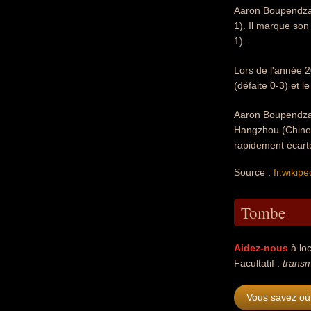
Aaron Boupendza 
1). Il marque son
1).
Lors de l'année 2
(défaite 0-3) et l
Aaron Boupendza 
Hangzhou (Chine)
rapidement écarté
Source :
fr.wikipe
Tombe
Aidez-nous
à loc
Facultatif :
trans
Vous savez où