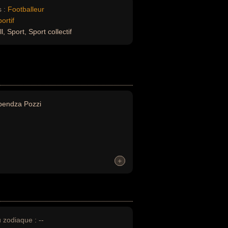
 :
Footballeur
ortif
, Sport, Sport collectif
pendza Pozzi
+
+
u zodiaque :
--