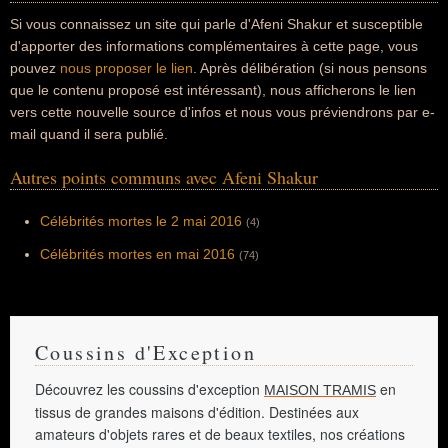
Si vous connaissez un site qui parle d'Afeni Shakur et susceptible
d'apporter des informations complémentaires à cette page, vous
pouvez
nous proposer le lien
. Après délibération (si nous pensons
que le contenu proposé est intéressant), nous afficherons le lien
vers cette nouvelle source d'infos et nous vous préviendrons par e-
mail quand il sera publié.
Autres points communs avec Afeni Shakur
Célébrités mortes le 2 mai 2016
(4)
Célébrités mortes en mai 2016
(74)
Coussins d'Exception
Découvrez les coussins d'exception
en
MAISON TRAMIS
tissus de grandes maisons d'édition. Destinées aux
amateurs d'objets rares et de beaux textiles, nos créations