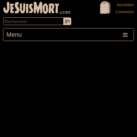
JeSuisMort
Inscription
.com
Connexion
Menu