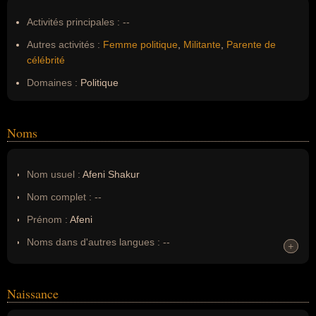
Activités principales :
--
Autres activités :
Femme politique
,
Militante
,
Parente de
célébrité
Domaines :
Politique
Noms
Nom usuel :
Afeni Shakur
Nom complet :
--
Prénom :
Afeni
Noms dans d'autres langues :
--
+
+
Homonymes :
0
(aucun)
Naissance
Nom de famille :
Shakur