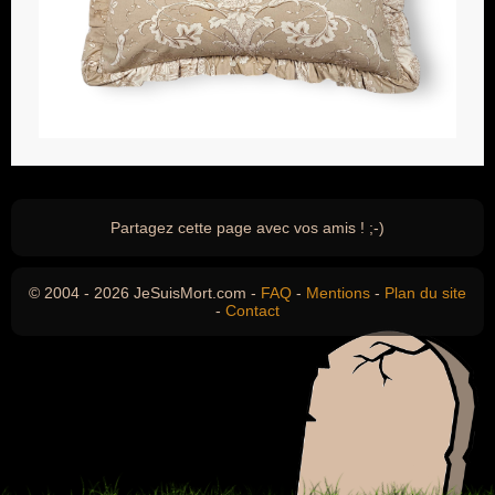
Partagez cette page avec vos amis ! ;-)
© 2004 - 2026 JeSuisMort.com -
FAQ
-
Mentions
-
Plan du site
-
Contact