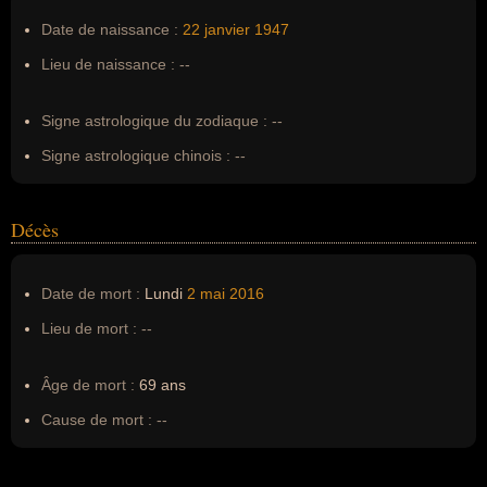
Pseudonyme :
--
Date de naissance :
22 janvier
1947
Surnom :
--
Lieu de naissance :
--
Erreurs d'écriture :
Alice Faye Williams
Signe astrologique du zodiaque :
--
Signe astrologique chinois :
--
Décès
Date de mort :
Lundi
2 mai
2016
Lieu de mort :
--
Âge de mort :
69 ans
Cause de mort :
--