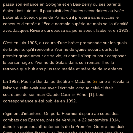
passa son enfance en Sologne et en Bas-Berry où ses parents
étaient instituteurs. Il poursuivit des études secondaires au lycée
Lakanal, à Sceaux près de Paris, où il prépara sans succès le
concours d'entrée à l'École normale supérieure mais se lia d'amitié
avec Jacques Rivière qui épousa sa jeune soeur, Isabelle, en 1909.
C'est en juin 1905, au cours d'une brève promenade sur les quais
de la Seine, qu'il rencontra Yvonne de Quiévrecourt, qui fut le
premier grand amour de sa vie, et dont il s'inspira pour composer
le personnage d'Yvonne de Galais dans son roman. Il ne la
retrouva que huit ans plus tard mariée et mère de deux enfants.
En 1957, Pauline Benda  au théâtre « Madame
Sim
one »  révèla la
liaison qu'elle avait eue avec l'écrivain lorsque celui-ci était
secrétaire de son mari Claude Casimir-Périer [1]. Leur
correspondance a été publiée en 1992.
régiment d'infanterie. On porta Fournier disparu au cours des
combats des Éparges, près de Verdun, le 22 septembre 1914,
dans les premiers affrontements de la Première Guerre mondiale.