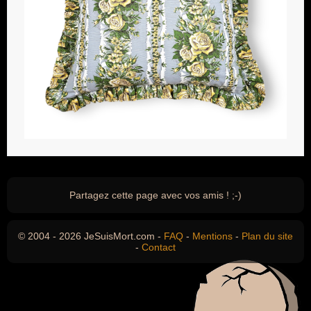
Partagez cette page avec vos amis ! ;-)
© 2004 - 2026 JeSuisMort.com -
FAQ
-
Mentions
-
Plan du site
-
Contact