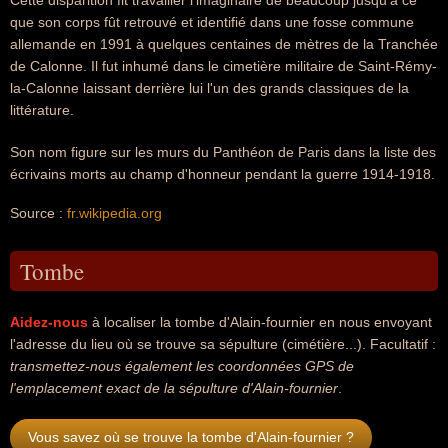
Cette disparition fit travailler l'imaginaire de beaucoup jusqu'à ce
que son corps fût retrouvé et identifié dans une fosse commune
allemande en 1991 à quelques centaines de mètres de la Tranchée
de Calonne. Il fut inhumé dans le cimetière militaire de Saint-Rémy-
la-Calonne laissant derrière lui l'un des grands classiques de la
littérature.
Son nom figure sur les murs du Panthéon de Paris dans la liste des
écrivains morts au champ d'honneur pendant la guerre 1914-1918.
Source :
fr.wikipedia.org
Tombe
Aidez-nous
à localiser la tombe d'Alain-fournier en nous envoyant
l'adresse du lieu où se trouve sa sépulture (cimétière...). Facultatif :
transmettez-nous également les coordonnées GPS de
l'emplacement exact de la sépulture d'Alain-fournier
.
Vous savez où se trouve la tombe d'Alain-fournier ?