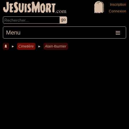
JeSuisMort
Inscription
.com
Connexion
Menu
►
Cimetière
►
Alain-fournier