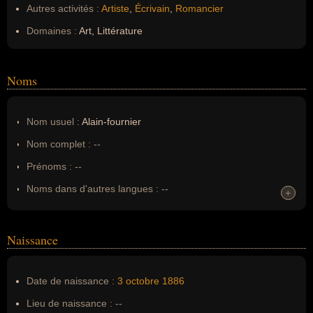
Autres activités :
Artiste
,
Écrivain
,
Romancier
Domaines :
Art, Littérature
Noms
Nom usuel :
Alain-fournier
Nom complet :
--
Prénoms :
--
Noms dans d'autres langues :
--
+
+
Homonymes :
0
(aucun)
Naissance
Nom de famille :
Alain-fournier
Pseudonyme :
--
Date de naissance :
3 octobre
1886
Surnom :
--
Lieu de naissance :
--