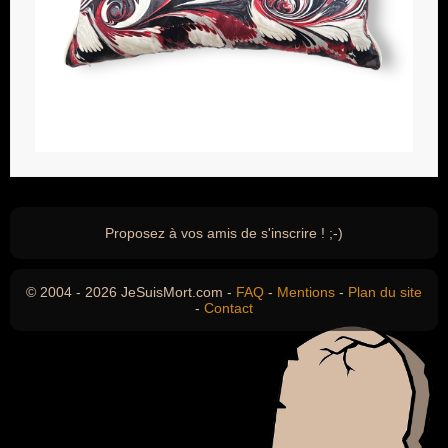
Proposez à vos amis de s'inscrire ! ;-)
© 2004 - 2026 JeSuisMort.com -
FAQ
-
Mentions
-
Plan du site
-
Contact