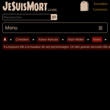
JeSuisMort
Inscription
.com
Connexion
Menu
►
Cimetière
►
Acteur francais
►
Alain Mottet
►
Notes
►
Il a toujours été à la hauteur de ses personnages. Un des grands seconds rôle d