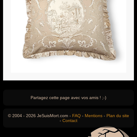
Partagez cette page avec vos amis ! ;-)
© 2004 - 2026 JeSuisMort.com -
FAQ
-
Mentions
-
Plan du site
-
Contact