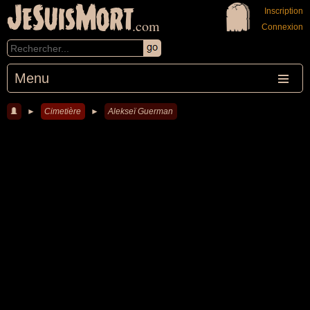
JeSuisMort
Inscription
.com
Connexion
Menu
►
Cimetière
►
Alekseï Guerman