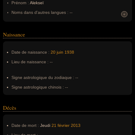
Prénom :
Alekseï
Noms dans d'autres langues :
--
+
+
Homonymes :
0
(aucun)
Naissance
Nom de famille :
Guerman
Pseudonyme :
--
Date de naissance :
20 juin
1938
Surnom :
--
Lieu de naissance :
--
Erreurs d'écriture :
Aleksei, Alekseï Iourievitch Guerman
Signe astrologique du zodiaque :
--
Signe astrologique chinois :
--
Décès
Date de mort :
Jeudi
21 février
2013