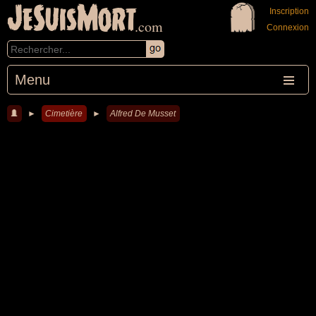
JeSuisMort
Inscription
.com
Connexion
Menu
►
Cimetière
►
Alfred De Musset