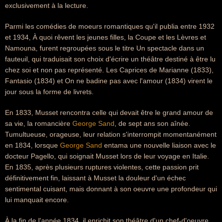
exclusivement à la lecture.
Parmi les comédies de moeurs romantiques qu'il publia entre 1932
et 1934, À quoi rêvent les jeunes filles, la Coupe et les Lèvres et
Namouna, furent regroupées sous le titre Un spectacle dans un
fauteuil, qui traduisait son choix d'écrire un théâtre destiné à être lu
chez soi et non pas représenté. Les Caprices de Marianne (1833),
Fantasio (1834) et On ne badine pas avec l'amour (1834) virent le
jour sous la forme de livrets.
En 1833, Musset rencontra celle qui devait être le grand amour de
sa vie, la romancière
George Sand
, de sept ans son aînée.
Tumultueuse, orageuse, leur relation s'interrompit momentanément
en 1834, lorsque
George Sand
entama une nouvelle liaison avec le
docteur Pagello, qui soignait Musset lors de leur voyage en Italie.
En 1835, après plusieurs ruptures violentes, cette passion prit
définitivement fin, laissant à Musset la douleur d'un échec
sentimental cuisant, mais donnant à son oeuvre une profondeur qui
lui manquait encore.
À la fin de l'année 1834, il enrichit son théâtre d'un chef-d'oeuvre,