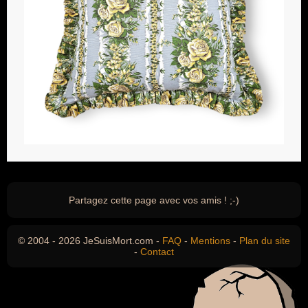
Partagez cette page avec vos amis ! ;-)
© 2004 - 2026 JeSuisMort.com -
FAQ
-
Mentions
-
Plan du site
-
Contact