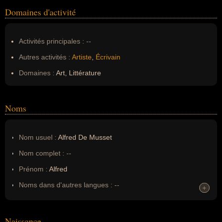
Domaines d'activité
Activités principales :
--
Autres activités :
Artiste
,
Écrivain
Domaines :
Art, Littérature
Noms
Nom usuel :
Alfred De Musset
Nom complet :
--
Prénom :
Alfred
Noms dans d'autres langues :
--
+
+
Homonymes :
0
(aucun)
Naissance