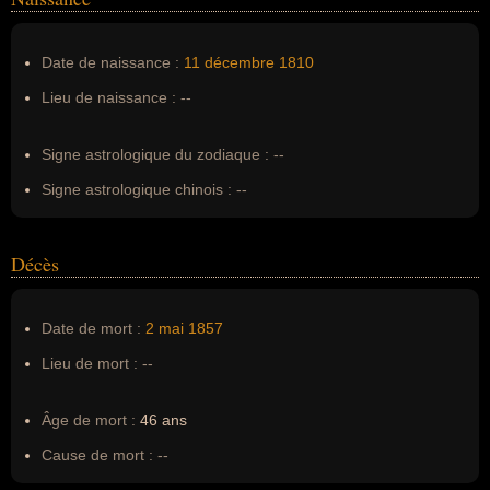
Nom de famille :
De Musset
Pseudonyme :
--
Date de naissance :
11 décembre
1810
Surnom :
--
Lieu de naissance :
--
Erreurs d'écriture :
Alfred Louis Charles de Musset, Alfred
MUSSET, alfred louis de musset
Signe astrologique du zodiaque :
--
Signe astrologique chinois :
--
Décès
Date de mort :
2 mai
1857
Lieu de mort :
--
Âge de mort :
46 ans
Cause de mort :
--