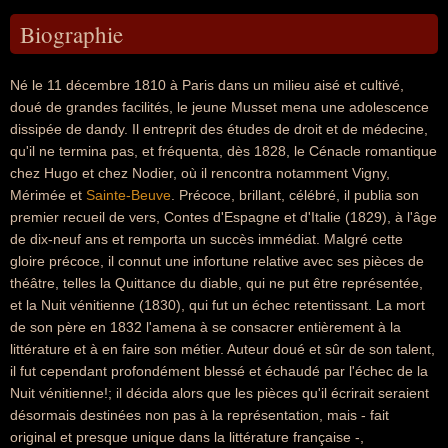
Biographie
Né le 11 décembre 1810 à Paris dans un milieu aisé et cultivé,
doué de grandes facilités, le jeune Musset mena une adolescence
dissipée de dandy. Il entreprit des études de droit et de médecine,
qu'il ne termina pas, et fréquenta, dès 1828, le Cénacle romantique
chez Hugo et chez Nodier, où il rencontra notamment Vigny,
Mérimée et
Sainte-Beuve
. Précoce, brillant, célébré, il publia son
premier recueil de vers, Contes d'Espagne et d'Italie (1829), à l'âge
de dix-neuf ans et remporta un succès immédiat. Malgré cette
gloire précoce, il connut une infortune relative avec ses pièces de
théâtre, telles la Quittance du diable, qui ne put être représentée,
et la Nuit vénitienne (1830), qui fut un échec retentissant. La mort
de son père en 1832 l'amena à se consacrer entièrement à la
littérature et à en faire son métier. Auteur doué et sûr de son talent,
il fut cependant profondément blessé et échaudé par l'échec de la
Nuit vénitienne!; il décida alors que les pièces qu'il écrirait seraient
désormais destinées non pas à la représentation, mais - fait
original et presque unique dans la littérature française -,