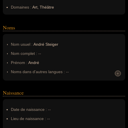
Domaines :
Art, Théâtre
Noms
Nom usuel :
André Steiger
Nom complet :
--
Prénom :
André
Noms dans d'autres langues :
--
+
+
Homonymes :
0
(aucun)
Naissance
Nom de famille :
Steiger
Pseudonyme :
--
Date de naissance :
--
Surnom :
--
Lieu de naissance :
--
Erreurs d'écriture :
--