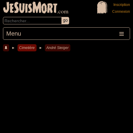
JeSuisMort
Inscription
.com
Connexion
Menu
►
Cimetière
►
André Steiger