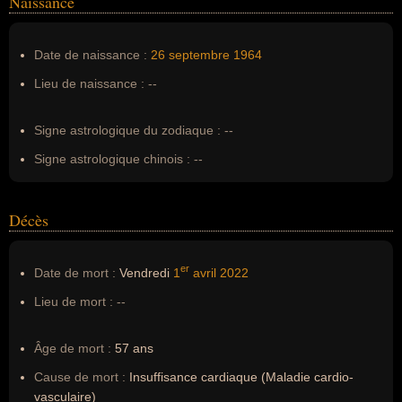
Naissance
Nom de famille :
Babitski
Date de naissance :
26 septembre
1964
Pseudonyme :
--
Lieu de naissance :
--
Surnom :
--
Erreurs d'écriture :
--
Signe astrologique du zodiaque :
--
Signe astrologique chinois :
--
Décès
er
Date de mort :
Vendredi
1
avril
2022
Lieu de mort :
--
Âge de mort :
57 ans
Cause de mort :
Insuffisance cardiaque (Maladie cardio-
vasculaire)