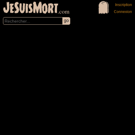
JeSuisMort
Inscription
.com
Connexion