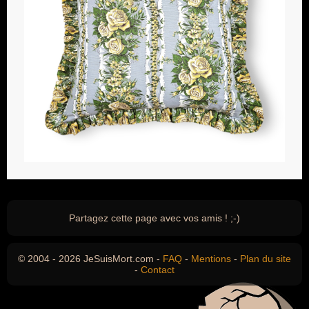
Partagez cette page avec vos amis ! ;-)
© 2004 - 2026 JeSuisMort.com -
FAQ
-
Mentions
-
Plan du site
-
Contact