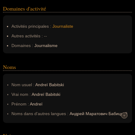
Domaines d'activité
Activités principales :
Journaliste
Autres activités :
--
Domaines :
Journalisme
Noms
Nom usuel :
Andreï Babitski
Vrai nom :
Andreï Babitski
Prénom :
Andreï
Noms dans d'autres langues :
Андрей Маратович Бабицкий
+
+
(russe)
Homonymes :
0
(aucun)