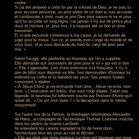
contre.
Si j'ai été amenée à cette fin par la volonté de Dieu, je ne suis ici
pour accuser personne, ou pour parler de ce dont je suis accusée
et condamnée à mort, mais je prie Dieu pour sauver le roi et pour
qu'Il lui accorde un long règne, car jamais il n'y eut de prince plus
doux et clément, et, pour moi, il a toujours été un bon et doux
souverain.
Et si une personne s'intéresse à ma cause, je lui demande de
juger pour le mieux. Sur ce, je prends mon congé du monde et de
vous tous, et je vous demande du fond du cœur de prier pour
moi. »
Selon l'usage, elle pardonne au bourreau qui l'en a suppliée.
Elle demande aux assistants de prier pour le roi « qui est si bon
». Elle s'agenouille. Lors d'une exécution à la française, il n'y a
pas de billot pour déposer sa tête. Ses demoiselles d'honneur lui
enlèvent sa coiffe et lui bandent les yeux. Ses prières finales
consistent à répéter :
« À Jésus-Christ je recommande mon âme ; Jésus recevez mon
âme. » L'exécution est brève, d'un seul coup d'épée. Selon une
légende, le bourreau fut tellement touché par l'histoire d'Anne qu'il
aurait dit : « Où est mon épée ? » la décapitant dans le même
mouvement.
Sur l'autre rive de la Tamise, le théologien réformateur Alexandre
de Hales, accompagné de l'archevêque Thomas Cranmer, marche
dans les jardins du manoir Lambeth.
Ils entendent les canons signalant la fin de l'exécution,
l'archevêque lève les yeux au ciel et déclare :
« Elle qui était une reine anglaise sur terre est devenue une reine