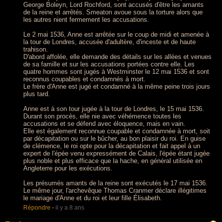
George Boleyn, Lord Rochford, sont accusés d'être les amants
de la reine et arrêtés. Smeaton avoue sous la torture alors que
les autres nient fermement les accusations.
Le 2 mai 1536, Anne est arrêtée sur le coup de midi et amenée à
la tour de Londres, accusée d'adultère, d'inceste et de haute
trahison.
D'abord affolée, elle demande des détails sur les allées et venues
de sa famille et sur les accusations portées contre elle. Les
quatre hommes sont jugés à Westminster le 12 mai 1536 et sont
reconnus coupables et condamnés à mort.
Le frère d'Anne est jugé et condamné à la même peine trois jours
plus tard.
Anne est à son tour jugée à la tour de Londres, le 15 mai 1536.
Durant son procès, elle nie avec véhémence toutes les
accusations et se défend avec éloquence, mais en vain.
Elle est également reconnue coupable et condamnée à mort, soit
par décapitation ou sur le bûcher, au bon plaisir du roi. En guise
de clémence, le roi opte pour la décapitation et fait appel à un
expert de l'épée venu expressément de Calais, l'épée étant jugée
plus noble et plus efficace que la hache, en général utilisée en
Angleterre pour les exécutions.
Les présumés amants de la reine sont exécutés le 17 mai 1536.
Le même jour, l'archevêque Thomas Cranmer déclare illégitimes
le mariage d'Anne et du roi et leur fille Élisabeth.
Répondre
-
il y a 8 ans