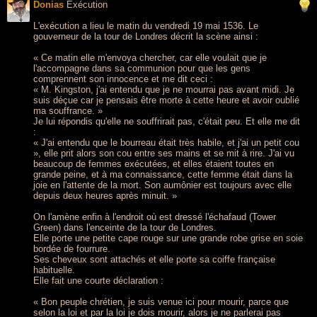
Donias
Exécution
L'exécution a lieu le matin du vendredi 19 mai 1536. Le
gouverneur de la tour de Londres décrit la scène ainsi :
« Ce matin elle m'envoya chercher, car elle voulait que je
l'accompagne dans sa communion pour que les gens
comprennent son innocence et me dit ceci :
« M. Kingston, j'ai entendu que je ne mourrai pas avant midi. Je
suis déçue car je pensais être morte à cette heure et avoir oublié
ma souffrance. »
Je lui répondis qu'elle ne souffrirait pas, c'était peu. Et elle me dit
:
« J'ai entendu que le bourreau était très habile, et j'ai un petit cou
», elle prit alors son cou entre ses mains et se mit à rire. J'ai vu
beaucoup de femmes exécutées, et elles étaient toutes en
grande peine, et à ma connaissance, cette femme était dans la
joie en l'attente de la mort. Son aumônier est toujours avec elle
depuis deux heures après minuit. »
On l'amène enfin à l'endroit où est dressé l'échafaud (Tower
Green) dans l'enceinte de la tour de Londres.
Elle porte une petite cape rouge sur une grande robe grise en soie
bordée de fourrure.
Ses cheveux sont attachés et elle porte sa coiffe française
habituelle.
Elle fait une courte déclaration :
« Bon peuple chrétien, je suis venue ici pour mourir, parce que
selon la loi et par la loi je dois mourir, alors je ne parlerai pas