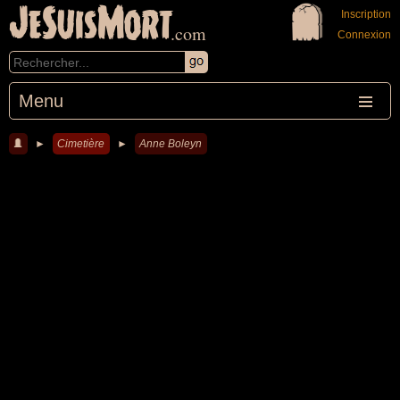
JeSuisMort
Inscription
.com
Connexion
Menu
►
Cimetière
►
Anne Boleyn