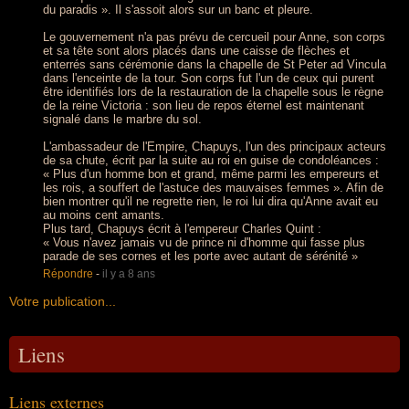
du paradis ». Il s'assoit alors sur un banc et pleure.
Le gouvernement n'a pas prévu de cercueil pour Anne, son corps
et sa tête sont alors placés dans une caisse de flèches et
enterrés sans cérémonie dans la chapelle de St Peter ad Vincula
dans l'enceinte de la tour. Son corps fut l'un de ceux qui purent
être identifiés lors de la restauration de la chapelle sous le règne
de la reine Victoria : son lieu de repos éternel est maintenant
signalé dans le marbre du sol.
L'ambassadeur de l'Empire, Chapuys, l'un des principaux acteurs
de sa chute, écrit par la suite au roi en guise de condoléances :
« Plus d'un homme bon et grand, même parmi les empereurs et
les rois, a souffert de l'astuce des mauvaises femmes ». Afin de
bien montrer qu'il ne regrette rien, le roi lui dira qu'Anne avait eu
au moins cent amants.
Plus tard, Chapuys écrit à l'empereur Charles Quint :
« Vous n'avez jamais vu de prince ni d'homme qui fasse plus
parade de ses cornes et les porte avec autant de sérénité »
Répondre
-
il y a 8 ans
Votre publication...
Liens
Liens externes