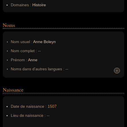
Domaines :
Histoire
Noms
Nom usuel :
Anne Boleyn
Nom complet :
--
Prénom :
Anne
Noms dans d'autres langues :
--
+
+
Homonymes :
0
(aucun)
Naissance
Nom de famille :
Boleyn
Pseudonyme :
--
Date de naissance :
1507
Surnom :
--
Lieu de naissance :
--
Erreurs d'écriture :
anne Boliseyn