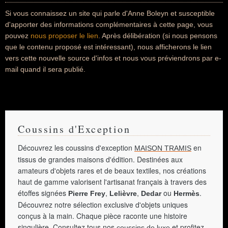
Si vous connaissez un site qui parle d'Anne Boleyn et susceptible
d'apporter des informations complémentaires à cette page, vous
pouvez
nous proposer le lien
. Après délibération (si nous pensons
que le contenu proposé est intéressant), nous afficherons le lien
vers cette nouvelle source d'infos et nous vous préviendrons par e-
mail quand il sera publié.
Coussins d'Exception
Découvrez les coussins d'exception
en
MAISON TRAMIS
tissus de grandes maisons d'édition. Destinées aux
amateurs d'objets rares et de beaux textiles, nos créations
haut de gamme valorisent l'artisanat français à travers des
étoffes signées
,
,
ou
.
Pierre Frey
Lelièvre
Dedar
Hermès
Découvrez notre sélection exclusive d'objets uniques
conçus à la main. Chaque pièce raconte une histoire
singulière. Consultez tous nos
et profitez
coussins de luxe