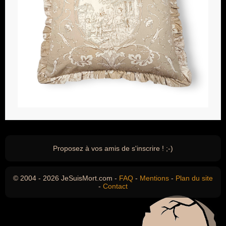
Proposez à vos amis de s'inscrire ! ;-)
© 2004 - 2026 JeSuisMort.com -
FAQ
-
Mentions
-
Plan du site
-
Contact