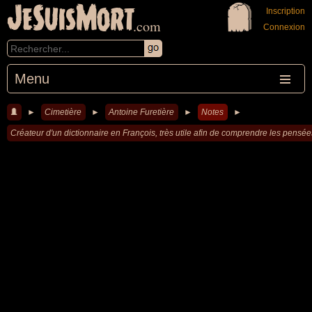
JeSuisMort
Inscription
.com
Connexion
Menu
►
Cimetière
►
Antoine Furetière
►
Notes
►
Créateur d'un dictionnaire en François, très utile afin de comprendre les pensé