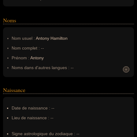
Noms
Nom usuel :
Antony Hamilton
Nom complet :
--
Prénom :
Antony
Noms dans d'autres langues :
--
+
+
Homonymes :
0
(aucun)
Naissance
Nom de famille :
Hamilton
Pseudonyme :
--
Date de naissance :
--
Surnom :
--
Lieu de naissance :
--
Erreurs d'écriture :
Anthony Hamilton, Anthony amilton,
Antony amilton, anthony hamilton acteur, anthony hamilton
Signe astrologique du zodiaque :
--
cover up