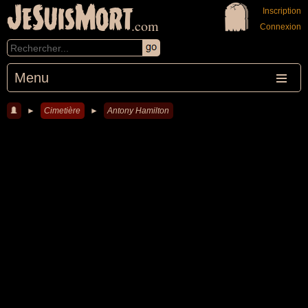
JeSuisMort
Inscription
.com
Connexion
Menu
►
Cimetière
►
Antony Hamilton