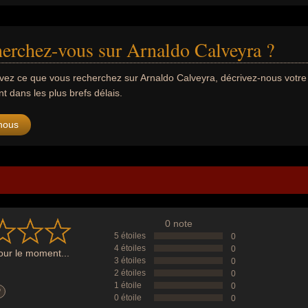
erchez-vous sur Arnaldo Calveyra ?
uvez ce que vous recherchez sur Arnaldo Calveyra, décrivez-nous vot
 dans les plus brefs délais.
nous
0 note
5 étoiles
0
4 étoiles
0
ur le moment...
3 étoiles
0
2 étoiles
0
1 étoile
0
?
0 étoile
0