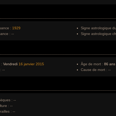
sance :
1929
Signe astrologique d
sance :
--
Signe astrologique ch
 :
Vendredi
16 janvier
2015
Âge de mort :
86 ans
:
--
Cause de mort :
--
èques :
--
ture :
--
ailles :
--