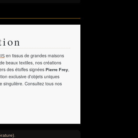
tion
en tissus de grandes maisons
IS
de beaux textiles, nos créations
vers des étoffes signées
,
Pierre Frey
tion exclusive d'objets uniques
e singulière. Consultez tous nos
érature).