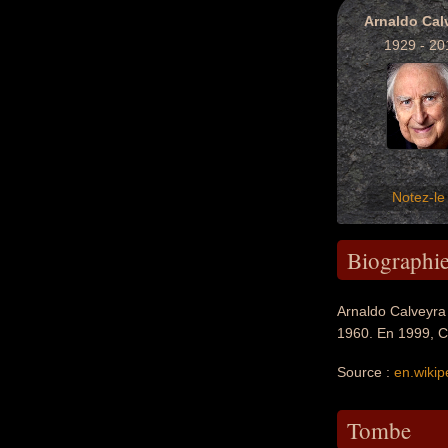
Arnaldo Cal
1929 - 20
Notez-le 
Biographi
Arnaldo Calveyra 
1960. En 1999, Ca
Source :
en.wikip
Tombe