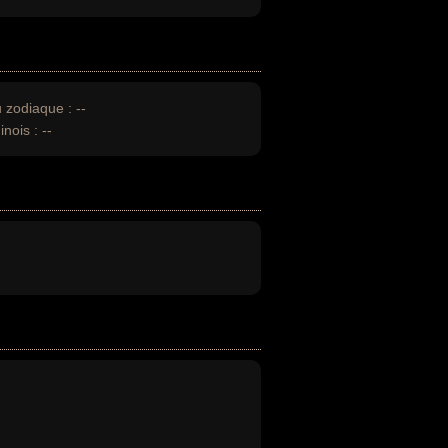
u zodiaque :
--
inois :
--