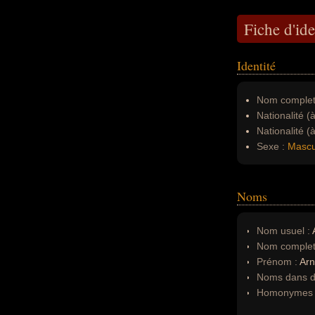
Fiche d'ide
Identité
Nom complet
Nationalité (
Nationalité (
Sexe :
Mascu
Noms
Nom usuel :
A
Nom complet
Prénom :
Arn
Noms dans d'
Homonymes 