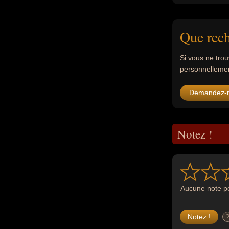
Que rech
Si vous ne tro
personnellement
Demandez-
Notez !
Aucune note po