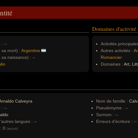
ntité
Domaines d'activité
 :
--
Activités principales
à sa mort) :
Argentine
Autres activités :
Ar
à sa naissance) :
--
Romancier
lin
Domaines :
Art, Lit
rnaldo Calveyra
Nom de famille :
Calv
 :
--
Pseudonyme :
--
aldo
Surnom :
--
autres langues :
--
Erreurs d'écriture :
--
:
0
(aucun)