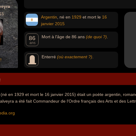
veyra
15
Argentin
, né en
1929
et mort le
16
janvier
2015
Mort à l'âge de 86 ans
(de quoi ?)
.
86
ans
Enterré
(où exactement ?)
.
!
e
(né en 1929 et mort le 16 janvier 2015) était un poète argentin, romanc
lveyra a été fait Commandeur de l'Ordre français des Arts et des Lettr
edia.org