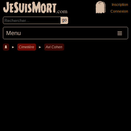
JeSuisMort
Inscription
.com
Connexion
Menu
►
Cimetière
►
Avi Cohen