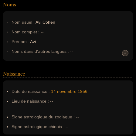
Noms
Nom usuel :
Avi Cohen
Nom complet :
--
Prénom :
Avi
Noms dans d'autres langues :
--
+
+
Homonymes :
0
(aucun)
Naissance
Nom de famille :
Cohen
Pseudonyme :
--
Date de naissance :
14 novembre
1956
Surnom :
--
Lieu de naissance :
--
Erreurs d'écriture :
--
Signe astrologique du zodiaque :
--
Signe astrologique chinois :
--