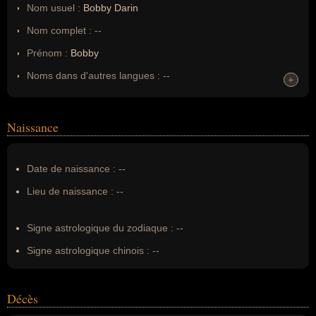
Nom usuel :
Bobby Darin
Nom complet :
--
Prénom :
Bobby
Noms dans d'autres langues :
--
+
+
Homonymes :
0
(aucun)
Naissance
Nom de famille :
Darin
Pseudonyme :
--
Date de naissance :
--
Surnom :
--
Lieu de naissance :
--
Erreurs d'écriture :
Walden Robert Cassotto
Signe astrologique du zodiaque :
--
Signe astrologique chinois :
--
Décès