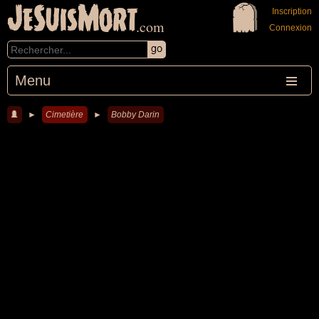
JeSuisMort
Inscription
.com
Connexion
Menu
►
Cimetière
►
Bobby Darin