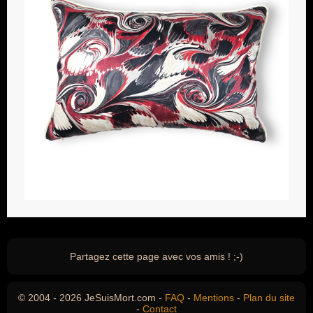
Partagez cette page avec vos amis ! ;-)
© 2004 - 2026 JeSuisMort.com -
FAQ
-
Mentions
-
Plan du site
-
Contact