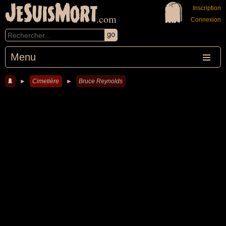
JeSuisMort
Inscription
.com
Connexion
Menu
►
Cimetière
►
Bruce Reynolds