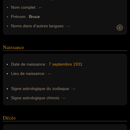
Nom complet :
--
Prénom :
Bruce
Noms dans d'autres langues :
--
+
+
Homonymes :
0
(aucun)
Naissance
Nom de famille :
Reynolds
Pseudonyme :
--
Date de naissance :
7 septembre
1931
Surnom :
--
Lieu de naissance :
--
Erreurs d'écriture :
Bruce Richard Reynolds
Signe astrologique du zodiaque :
--
Signe astrologique chinois :
--
Décès