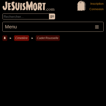
JeSuisMort
Inscription
.com
Connexion
Menu
►
Cimetière
►
Cadet Rousselle