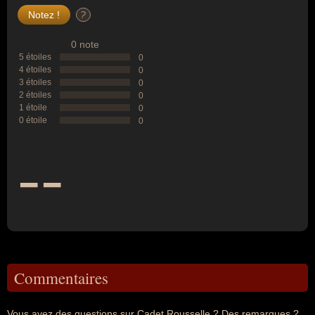
?
0 note
5 étoiles
0
4 étoiles
0
3 étoiles
0
2 étoiles
0
1 étoile
0
0 étoile
0
--
Commentaires
Vous avez des questions sur Cadet Rousselle ? Des remarques ?