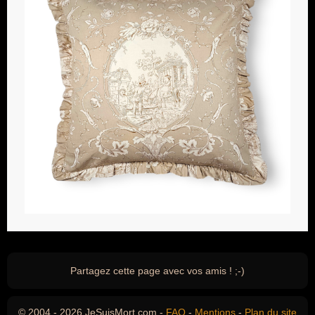
Partagez cette page avec vos amis ! ;-)
© 2004 - 2026 JeSuisMort.com -
FAQ
-
Mentions
-
Plan du site