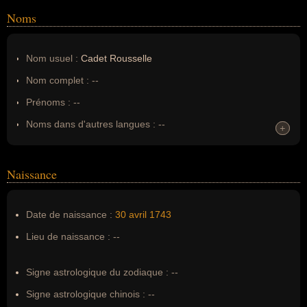
Noms
Nom usuel :
Cadet Rousselle
Nom complet :
--
Prénoms :
--
Noms dans d'autres langues :
--
+
+
Homonymes :
0
(aucun)
Naissance
Nom de famille :
Cadet Rousselle
Pseudonyme :
--
Date de naissance :
30 avril
1743
Surnom :
--
Lieu de naissance :
--
Erreurs d'écriture :
Guillaume Joseph Rousselle, Cadet
Roussel, Guillaume Joseph Roussel
Signe astrologique du zodiaque :
--
Signe astrologique chinois :
--