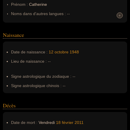
Prénom :
Catherine
Noms dans d'autres langues :
--
+
+
Homonymes :
0
(aucun)
Naissance
Nom de famille :
Jourdan
Pseudonyme :
--
Date de naissance :
12 octobre
1948
Surnom :
--
Lieu de naissance :
--
Erreurs d'écriture :
--
Signe astrologique du zodiaque :
--
Signe astrologique chinois :
--
Décès
Date de mort :
Vendredi
18 février
2011