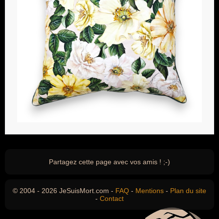
Partagez cette page avec vos amis ! ;-)
© 2004 - 2026 JeSuisMort.com -
FAQ
-
Mentions
-
Plan du site
-
Contact