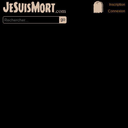
JeSuisMort
Inscription
.com
Connexion