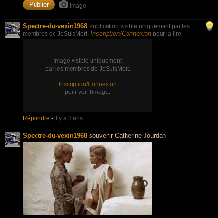
Image
Spectre-du-vexin1968
Publication visible uniquement par les
Inscription/Connexion
membres de JeSuisMort.
pour la lire.
Image visible uniquement
par les membres de JeSuisMort.
Inscription/Connexion
.
pour voir l'image
Répondre
-
il y a 8 ans
Spectre-du-vexin1968
souvenir Catherine Jourdan