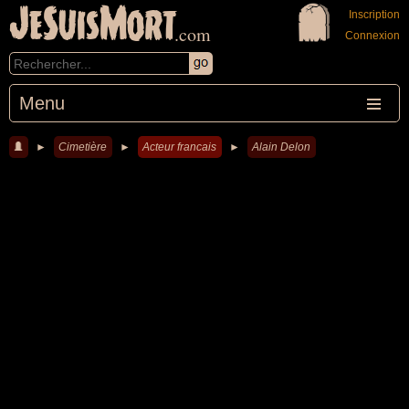
JeSuisMort
Inscription
.com
Connexion
Menu
►
Cimetière
►
Acteur francais
►
Alain Delon