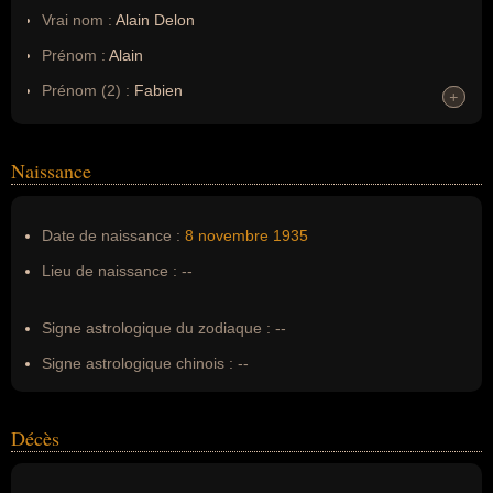
Vrai nom :
Alain Delon
Prénom :
Alain
Prénom (2) :
Fabien
+
+
Prénom (3) :
Maurice
Prénom (4) :
Marcel
Naissance
Noms dans d'autres langues :
--
Homonymes :
0
(aucun)
Date de naissance :
8 novembre
1935
Lieu de naissance :
--
Nom de famille :
Delon
Pseudonyme :
--
Signe astrologique du zodiaque :
--
Surnom :
--
Signe astrologique chinois :
--
Erreurs d'écriture :
--
Décès