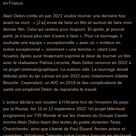
en France.
Alain Delon confie en juin 2021 vouloir tourner une dernière fois
avant sa mort : « [J'ai] envie de faire un film et surtout de faire mon
dernier film. Celui qui restera pour toujours. Et après, je pourrai
partir, je n’aurai plus rien d’autre à faire ». Pour ce tournage, il
souhaite une équipe « exceptionnelle » avec un « metteur en
scène exceptionnel », sûrement « une femme », citant Lisa
Azuelos. Après avoir finalement exprimé le désir de tourner un film
avec le réalisateur Patrice Leconte, Alain Delon renonce en 2022 à
ce projet cinématographique, La maison vide. Le tournage devait
débuter près du lac Léman en juin 2022 avec notamment Juliette
Binoche. Cependant, un AVC en 2019 et des complications de
santé ont empêché Delon de reprendre le travail.
L'acteur déclare son soutien à l'Ukraine lors de l'invasion du pays
par la Russie, les 10 et 12 septembre 2022. Un projet télévisuel
programmé sur TV5 Monde et sur les chaines du Groupe Canal+
montre Alain Delon lisant des textes du poète ukrainien Taras
Chevtchenko, ainsi que Liberté de Paul Éluard. Ancien acteur et
comédien, Volodymyr Zelensky salue l'acteur français en déclarant