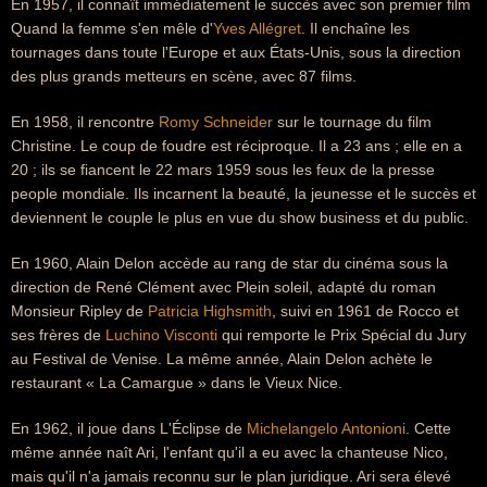
En 1957, il connaît immédiatement le succès avec son premier film
Quand la femme s'en mêle d'
Yves Allégret
. Il enchaîne les
tournages dans toute l'Europe et aux États-Unis, sous la direction
des plus grands metteurs en scène, avec 87 films.
En 1958, il rencontre
Romy Schneider
sur le tournage du film
Christine. Le coup de foudre est réciproque. Il a 23 ans ; elle en a
20 ; ils se fiancent le 22 mars 1959 sous les feux de la presse
people mondiale. Ils incarnent la beauté, la jeunesse et le succès et
deviennent le couple le plus en vue du show business et du public.
En 1960, Alain Delon accède au rang de star du cinéma sous la
direction de René Clément avec Plein soleil, adapté du roman
Monsieur Ripley de
Patricia Highsmith
, suivi en 1961 de Rocco et
ses frères de
Luchino Visconti
qui remporte le Prix Spécial du Jury
au Festival de Venise. La même année, Alain Delon achète le
restaurant « La Camargue » dans le Vieux Nice.
En 1962, il joue dans L'Éclipse de
Michelangelo Antonioni
. Cette
même année naît Ari, l'enfant qu'il a eu avec la chanteuse Nico,
mais qu'il n'a jamais reconnu sur le plan juridique. Ari sera élevé