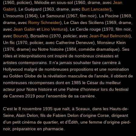
(1960, policier), Mélodie en sous-sol (1960, drame, avec
Jean
Gabin
), Le Guépard (1963, drame, avec
Burt Lancaster
),
L'Insoumis (1964), Le Samouraï (1967, film noir), La Piscine (1969,
drame, avec
Romy Schneider
), Le Clan des Siciliens (1969, drame,
avec
Jean Gabin
et
Lino Ventura
), Le Cercle rouge (1970, film noir,
avec
Bourvil
), Borsalino (1970, policier, avec
Jean-Paul Belmondo
),
Un flic (1970, policier, avec Catherine Deneuve), Monsieur Klein
(1976, drame) ou Notre histoire (1984, comédie dramatique). Ses
rôles et interprétations ont inspiré de nombreux cinéastes et
artistes contemporains. Il n'a jamais souhaiter faire carrière à
Hollywood malgré de nombreuses propositions et une nomination
au Golden Globe de la révélation masculine de l'année, il obtient de
nombreuses récompenses dont en 1985 le César du meilleur
acteur pour Notre histoire et une Palme d'honneur lors du festival
de Cannes 2019 pour l'ensemble de sa carrière.
C'est le 8 novembre 1935 que naît, à Sceaux, dans les Hauts-de-
Seine, Alain Delon, fils de Fabien Delon d'origine Corse, dirigeant
d'un petit cinéma de quartier, et d'Édith, une femme d'origine pied-
noir, préparatrice en pharmacie.