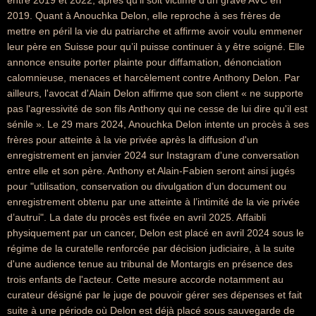
entre 2019 et 2022, après qu'il soit victime d'un grave AVC en
2019. Quant à Anouchka Delon, elle reproche à ses frères de
mettre en péril la vie du patriarche et affirme avoir voulu emmener
leur père en Suisse pour qu’il puisse continuer à y être soigné. Elle
annonce ensuite porter plainte pour diffamation, dénonciation
calomnieuse, menaces et harcèlement contre Anthony Delon. Par
ailleurs, l'avocat d'Alain Delon affirme que son client « ne supporte
pas l'agressivité de son fils Anthony qui ne cesse de lui dire qu'il est
sénile ». Le 29 mars 2024, Anouchka Delon intente un procès à ses
frères pour atteinte à la vie privée après la diffusion d'un
enregistrement en janvier 2024 sur Instagram d'une conversation
entre elle et son père. Anthony et Alain-Fabien seront ainsi jugés
pour "utilisation, conservation ou divulgation d’un document ou
enregistrement obtenu par une atteinte à l’intimité de la vie privée
d’autrui". La date du procès est fixée en avril 2025. Affaibli
physiquement par un cancer, Delon est placé en avril 2024 sous le
régime de la curatelle renforcée par décision judiciaire, à la suite
d'une audience tenue au tribunal de Montargis en présence des
trois enfants de l'acteur. Cette mesure accorde notamment au
curateur désigné par le juge de pouvoir gérer ses dépenses et fait
suite à une période où Delon est déjà placé sous sauvegarde de