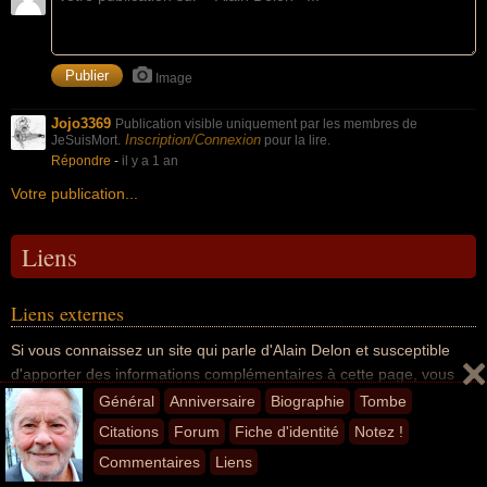
Image
Jojo3369
Publication visible uniquement par les membres de
Inscription/Connexion
JeSuisMort.
pour la lire.
Répondre
-
il y a 1 an
Votre publication...
Liens
Liens externes
Si vous connaissez un site qui parle d'Alain Delon et susceptible
d'apporter des informations complémentaires à cette page, vous
pouvez
nous proposer le lien
. Après délibération (si nous pensons
Général
Anniversaire
Biographie
Tombe
que le contenu proposé est intéressant), nous afficherons le lien
Citations
Forum
Fiche d'identité
Notez !
vers cette nouvelle source d'infos et nous vous préviendrons par e-
Commentaires
Liens
mail quand il sera publié.