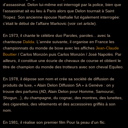
d'assassinat. Delon lui-même est interrogé par la police, bien que
l'assassinat ait eu lieu à Paris alors que Delon tournait à Saint
Tropez. Son ancienne épouse Nathalie fut également interrogée:
c'était le début de l'affaire Markovic (voir cet article).
En 1973, il chante le célèbre duo Paroles, paroles... avec la
chanteuse
Dalida
. L'année suivante, il organise en France les
championnats du monde de boxe avec les affiches
Jean-Claude
Bouttier
/ Carlos Monzón puis Carlos Monzón / José Napolès. Par
ailleurs, il constitue une écurie de chevaux de course et obtient le
titre de champion du monde des trotteurs avec son cheval Equileo.
En 1978, il dépose son nom et crée sa société de diffusion de
produits de luxe, « Alain Delon Diffusion SA » à Genève : on y
trouve des parfums (AD, Alain Delon pour Homme, Samouraï,
Shogun...), du champagne, du cognac, des montres, des lunettes,
des cigarettes, des vêtements et des accessoires griffés à son
nom.
En 1981, il réalise son premier film Pour la peau d'un flic.