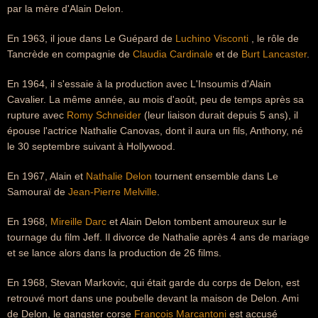
par la mère d'Alain Delon.
En 1963, il joue dans Le Guépard de
Luchino Visconti
, le rôle de
Tancrède en compagnie de
Claudia Cardinale
et de
Burt Lancaster
.
En 1964, il s'essaie à la production avec L'Insoumis d'Alain
Cavalier. La même année, au mois d'août, peu de temps après sa
rupture avec
Romy Schneider
(leur liaison durait depuis 5 ans), il
épouse l'actrice Nathalie Canovas, dont il aura un fils, Anthony, né
le 30 septembre suivant à Hollywood.
En 1967, Alain et
Nathalie Delon
tournent ensemble dans Le
Samouraï de
Jean-Pierre Melville
.
En 1968,
Mireille Darc
et Alain Delon tombent amoureux sur le
tournage du film Jeff. Il divorce de Nathalie après 4 ans de mariage
et se lance alors dans la production de 26 films.
En 1968, Stevan Markovic, qui était garde du corps de Delon, est
retrouvé mort dans une poubelle devant la maison de Delon. Ami
de Delon, le gangster corse
François Marcantoni
est accusé