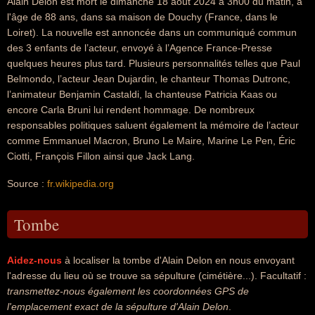
Alain Delon est mort le dimanche 18 août 2024 à 3h00 du matin, à
l'âge de 88 ans, dans sa maison de Douchy (France, dans le
Loiret). La nouvelle est annoncée dans un communiqué commun
des 3 enfants de l’acteur, envoyé à l’Agence France-Presse
quelques heures plus tard. Plusieurs personnalités telles que Paul
Belmondo, l’acteur Jean Dujardin, le chanteur Thomas Dutronc,
l’animateur Benjamin Castaldi, la chanteuse Patricia Kaas ou
encore Carla Bruni lui rendent hommage. De nombreux
responsables politiques saluent également la mémoire de l’acteur
comme Emmanuel Macron, Bruno Le Maire, Marine Le Pen, Éric
Ciotti, François Fillon ainsi que Jack Lang.
Source :
fr.wikipedia.org
Tombe
Aidez-nous
à localiser la tombe d'Alain Delon en nous envoyant
l'adresse du lieu où se trouve sa sépulture (cimétière...). Facultatif :
transmettez-nous également les coordonnées GPS de
l'emplacement exact de la sépulture d'Alain Delon
.