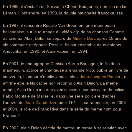
En 1985, il s'installe en Suisse, à Chêne-Bougeries, non loin du lac
Léman. Il obtiendra, en 1999, la double nationalité franco-suisse.
En 1987, il rencontre Rosalie Van Breemen, une mannequin
hollandaise, sur le tournage du vidéo-clip de sa chanson Comme
au cinéma. Alain Delon se sépare de
Mireille Darc
après 15 ans de
vie commune et épouse Rosalie. Ils ont ensemble deux enfants :
Anouchka, en 1990, et Alain-Fabien, en 1994.
En 2001, le photographe Christian Aaron Boulogne, le fils de la
mannequin, actrice et chanteuse allemande Nico, publie un livre de
souvenirs, L'amour n'oublie jamais, chez
Jean-Jacques Pauvert
, et
affirme être le fils caché non reconnu d'Alain Delon. La même
année, Alain Delon incarne avec succès le commissaire de police
Fabio Montale de Marseille, dans une série policière d'après
l'oeuvre de
Jean-Claude Izzo
pour TF1. Il jouera ensuite, en 2003
et 2004, le rôle de Frank Riva dans la série du même nom pour
France 2.
En 2002, Alain Delon décide de mettre un terme à sa relation avec