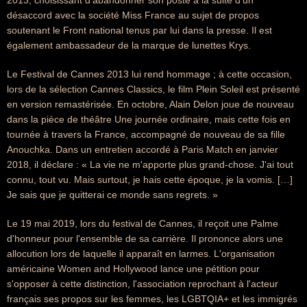
2013, choisissant d'abandonner son poste à la suite d’un
désaccord avec la société Miss France au sujet de propos
soutenant le Front national tenus par lui dans la presse. Il est
également ambassadeur de la marque de lunettes Krys.
Le Festival de Cannes 2013 lui rend hommage ; à cette occasion,
lors de la sélection Cannes Classics, le film Plein Soleil est présenté
en version remastérisée. En octobre, Alain Delon joue de nouveau
dans la pièce de théâtre Une journée ordinaire, mais cette fois en
tournée à travers la France, accompagné de nouveau de sa fille
Anouchka. Dans un entretien accordé à Paris Match en janvier
2018, il déclare : « La vie ne m'apporte plus grand-chose. J'ai tout
connu, tout vu. Mais surtout, je hais cette époque, je la vomis. […]
Je sais que je quitterai ce monde sans regrets. »
Le 19 mai 2019, lors du festival de Cannes, il reçoit une Palme
d'honneur pour l'ensemble de sa carrière. Il prononce alors une
allocution lors de laquelle il apparaît en larmes. L'organisation
américaine Women and Hollywood lance une pétition pour
s'opposer à cette distinction, l'association reprochant à l'acteur
français ses propos sur les femmes, les LGBTQIA+ et les immigrés