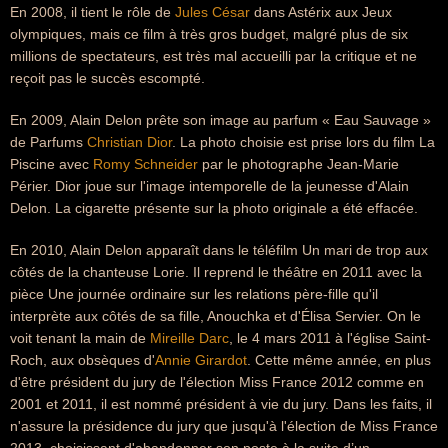
En 2008, il tient le rôle de
Jules César
dans Astérix aux Jeux
olympiques, mais ce film à très gros budget, malgré plus de six
millions de spectateurs, est très mal accueilli par la critique et ne
reçoit pas le succès escompté.
En 2009, Alain Delon prête son image au parfum « Eau Sauvage »
de Parfums
Christian Dior
. La photo choisie est prise lors du film La
Piscine avec
Romy Schneider
par le photographe Jean-Marie
Périer. Dior joue sur l'image intemporelle de la jeunesse d'Alain
Delon. La cigarette présente sur la photo originale a été effacée.
En 2010, Alain Delon apparaît dans le téléfilm Un mari de trop aux
côtés de la chanteuse Lorie. Il reprend le théâtre en 2011 avec la
pièce Une journée ordinaire sur les relations père-fille qu'il
interprète aux côtés de sa fille, Anouchka et d'Élisa Servier. On le
voit tenant la main de
Mireille Darc
, le 4 mars 2011 à l'église Saint-
Roch, aux obsèques d'
Annie Girardot
. Cette même année, en plus
d'être président du jury de l'élection Miss France 2012 comme en
2001 et 2011, il est nommé président à vie du jury. Dans les faits, il
n'assure la présidence du jury que jusqu'à l'élection de Miss France