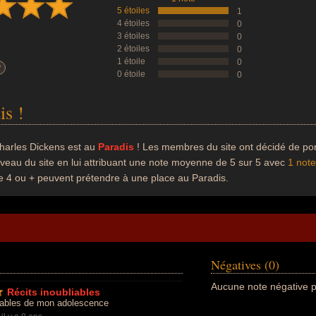
5 étoiles
1
4 étoiles
0
3 étoiles
0
2 étoiles
0
1 étoile
0
?
0 étoile
0
is !
harles Dickens est au
Paradis
! Les membres du site ont décidé de por
iveau du site en lui attribuant une note moyenne de 5 sur 5 avec
1 note
e 4 ou + peuvent prétendre à une place au Paradis.
Négatives (0)
Aucune note négative p
Récits inoubliables
liables de mon adolescence