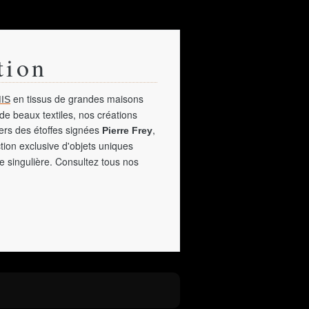
tion
en tissus de grandes maisons
IS
de beaux textiles, nos créations
vers des étoffes signées
,
Pierre Frey
tion exclusive d'objets uniques
e singulière. Consultez tous nos