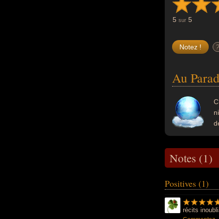
5
5
sur
Au Parad
C
n
d
Notes (1)
Positives (1)
récits inoub