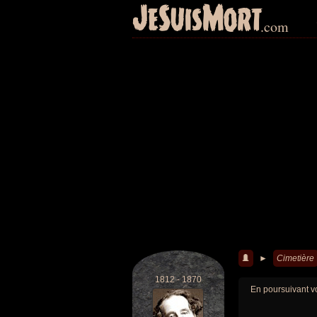
JeSuisMort
.com
►
Cimetière
1812 - 1870
En poursuivant vo