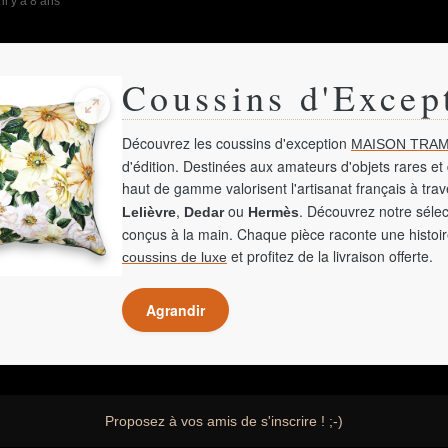
-
il y a 8 ans
Coussins d'Excep
Découvrez les coussins d'exception
MAISON TRAM
d'édition. Destinées aux amateurs d'objets rares et 
haut de gamme valorisent l'artisanat français à tra
,
ou
. Découvrez notre sélec
Lelièvre
Dedar
Hermès
conçus à la main. Chaque pièce raconte une histoir
et profitez de la livraison offerte.
coussins de luxe
Agrandir
Proposez à vos amis de s'inscrire ! ;-)