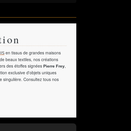
tion
en tissus de grandes maisons
IS
de beaux textiles, nos créations
vers des étoffes signées
,
Pierre Frey
tion exclusive d'objets uniques
e singulière. Consultez tous nos