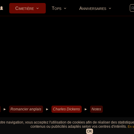
Cimetière
Tops
Anniversaires
►
Romancier anglais
►
Charles Dickens
►
Notes
tre navigation, vous acceptez l'utilisation de cookies afin de réaliser des statistiq
contenus ou publicités adaptés selon vos centres d'intérêts.
En s
OK