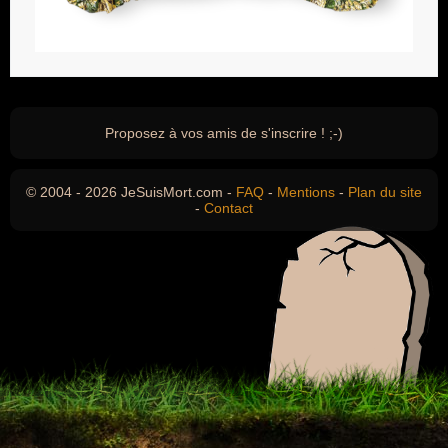
Proposez à vos amis de s'inscrire ! ;-)
© 2004 - 2026 JeSuisMort.com -
FAQ
-
Mentions
-
Plan du site
-
Contact