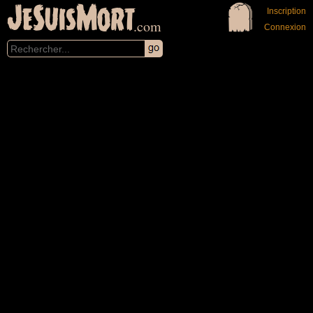
JeSuisMort
Inscription
.com
Connexion