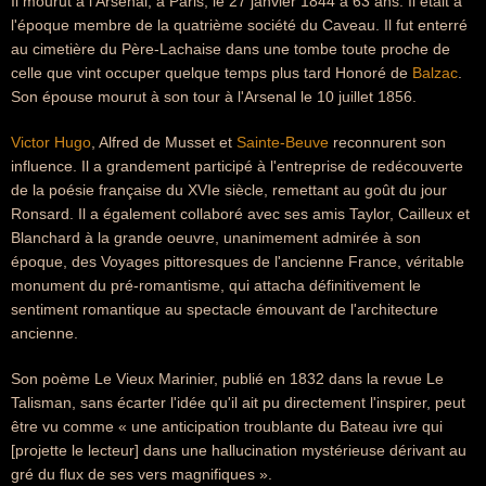
Il mourut à l'Arsenal, à Paris, le 27 janvier 1844 à 63 ans. Il était à
l'époque membre de la quatrième société du Caveau. Il fut enterré
au cimetière du Père-Lachaise dans une tombe toute proche de
celle que vint occuper quelque temps plus tard Honoré de
Balzac
.
Son épouse mourut à son tour à l'Arsenal le 10 juillet 1856.
Victor Hugo
, Alfred de Musset et
Sainte-Beuve
reconnurent son
influence. Il a grandement participé à l'entreprise de redécouverte
de la poésie française du XVIe siècle, remettant au goût du jour
Ronsard. Il a également collaboré avec ses amis Taylor, Cailleux et
Blanchard à la grande oeuvre, unanimement admirée à son
époque, des Voyages pittoresques de l'ancienne France, véritable
monument du pré-romantisme, qui attacha définitivement le
sentiment romantique au spectacle émouvant de l'architecture
ancienne.
Son poème Le Vieux Marinier, publié en 1832 dans la revue Le
Talisman, sans écarter l'idée qu'il ait pu directement l'inspirer, peut
être vu comme « une anticipation troublante du Bateau ivre qui
[projette le lecteur] dans une hallucination mystérieuse dérivant au
gré du flux de ses vers magnifiques ».