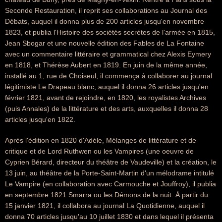
Seconde Restauration, il reprit ses collaborations au Journal des
Débats, auquel il donna plus de 200 articles jusqu'en novembre
1823, et publia l'Histoire des sociétés secrètes de l'armée en 1815,
Jean Sbogar et une nouvelle édition des Fables de La Fontaine
avec un commentaire littéraire et grammatical chez Alexis Eymery
en 1818, et Thérèse Aubert en 1819. En juin de la même année,
installé au 1, rue de Choiseul, il commença à collaborer au journal
légitimiste Le Drapeau blanc, auquel il donna 26 articles jusqu'en
février 1821, avant de rejoindre, en 1820, les royalistes Archives
(puis Annales) de la littérature et des arts, auxquelles il donna 28
articles jusqu'en 1822.
Après l'édition en 1820 d'Adèle, Mélanges de littérature et de
critique et de Lord Ruthwen ou les Vampires (une oeuvre de
Cyprien Bérard, directeur du théâtre de Vaudeville) et la création, le
13 juin, au théâtre de la Porte-Saint-Martin d'un mélodrame intitulé
Le Vampire (en collaboration avec Carmouche et Jouffroy), il publia
en septembre 1821 Smarra ou les Démons de la nuit. À partir du
15 janvier 1821, il collabora au journal La Quotidienne, auquel il
donna 70 articles jusqu'au 10 juillet 1830 et dans lequel il présenta