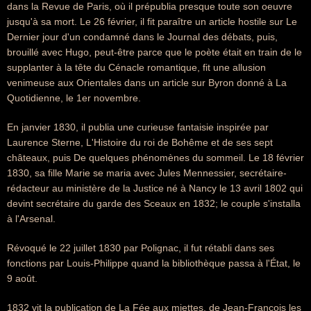
dans la Revue de Paris, où il prépublia presque toute son oeuvre
jusqu'à sa mort. Le 26 février, il fit paraître un article hostile sur Le
Dernier jour d'un condamné dans le Journal des débats, puis,
brouillé avec Hugo, peut-être parce que le poète était en train de le
supplanter à la tête du Cénacle romantique, fit une allusion
venimeuse aux Orientales dans un article sur Byron donné à La
Quotidienne, le 1er novembre.
En janvier 1830, il publia une curieuse fantaisie inspirée par
Laurence Sterne, L'Histoire du roi de Bohême et de ses sept
châteaux, puis De quelques phénomènes du sommeil. Le 18 février
1830, sa fille Marie se maria avec Jules Mennessier, secrétaire-
rédacteur au ministère de la Justice né à Nancy le 13 avril 1802 qui
devint secrétaire du garde des Sceaux en 1832; le couple s'installa
à l'Arsenal.
Révoqué le 22 juillet 1830 par Polignac, il fut rétabli dans ses
fonctions par Louis-Philippe quand la bibliothèque passa à l'État, le
9 août.
1832 vit la publication de La Fée aux miettes, de Jean-François les