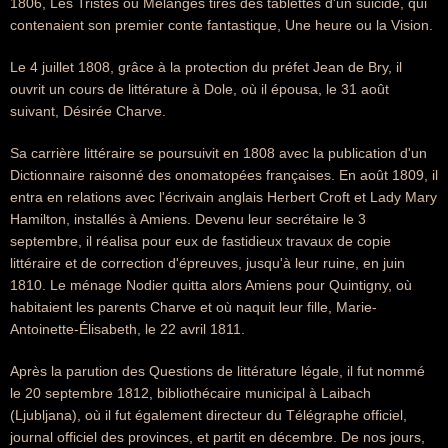
1806, Les Tristes ou Mélanges tirés des tablettes d'un suicidé, qui
contenaient son premier conte fantastique, Une heure ou la Vision.
Le 4 juillet 1808, grâce à la protection du préfet Jean de Bry, il
ouvrit un cours de littérature à Dole, où il épousa, le 31 août
suivant, Désirée Charve.
Sa carrière littéraire se poursuivit en 1808 avec la publication d'un
Dictionnaire raisonné des onomatopées françaises. En août 1809, il
entra en relations avec l'écrivain anglais Herbert Croft et Lady Mary
Hamilton, installés à Amiens. Devenu leur secrétaire le 3
septembre, il réalisa pour eux de fastidieux travaux de copie
littéraire et de correction d'épreuves, jusqu'à leur ruine, en juin
1810. Le ménage Nodier quitta alors Amiens pour Quintigny, où
habitaient les parents Charve et où naquit leur fille, Marie-
Antoinette-Élisabeth, le 22 avril 1811.
Après la parution des Questions de littérature légale, il fut nommé
le 20 septembre 1812, bibliothécaire municipal à Laibach
(Ljubljana), où il fut également directeur du Télégraphe officiel,
journal officiel des provinces, et partit en décembre. De nos jours,