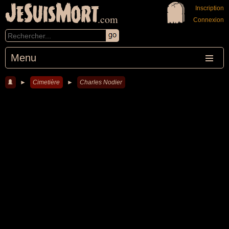
JeSuisMort
Inscription
.com
Connexion
Menu
►
Cimetière
►
Charles Nodier