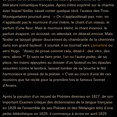
littérature romantique française. Après s'être exprimé sur le charme
avec lequel Nodier savait conter quelque récit, l'auteur des Trois
Mousquetaires poursuit ainsi : « On n'applaudissait pas, non, on
n'applaudit pas le murmure d'une rivière, le chant d'un oiseau, le
parfum d'une fleur. Mais le murmure éteint, le chant évanoui, le
parfum évaporé, on écoutait, on attendait, on désirait encore. Mais
Nodier se laissait glisser doucement du chambranle de la cheminée
dans son grand fauteuil ; il souriait, il se tournait vers
Lamartine
ou
vers Hugo : "Assez de prose comme cela, disait-il ; des vers, des
vers, allons ?" Et sans se faire prier, l'un ou l'autre poète, de sa
place, les mains appuyées au dossier d'un fauteuil ou les épaules
assurées contre le lambris, laissait tomber de sa bouche le flot
harmonieux et pressé de la poésie. » C'est au cours d'une de ces
réunions que fut récité pour la première fois le fameux Sonnet
d'Arvers.
Après la parution d'un recueil de Poésies diverses en 1827, de son
important Examen critique des dictionnaires de la langue française
en 1828 de l'ensemble de ses Poésies et des Mélanges tirés d'une
petite bibliothèque en 1829, il commença à écrire en avril 1829