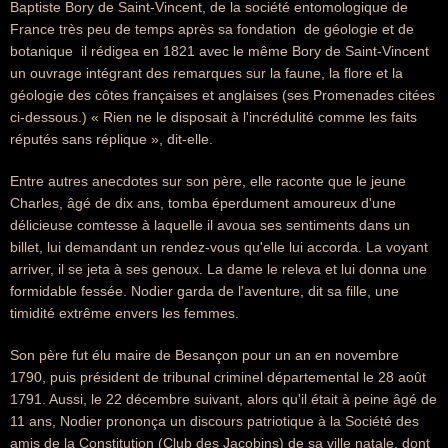
Baptiste Bory de Saint-Vincent, de la société entomologique de
France très peu de temps après sa fondation  de géologie et de
botanique  il rédigea en 1821 avec le même Bory de Saint-Vincent
un ouvrage intégrant des remarques sur la faune, la flore et la
géologie des côtes françaises et anglaises (ses Promenades citées
ci-dessous.) « Rien ne le disposait à l'incrédulité comme les faits
réputés sans réplique », dit-elle.
Entre autres anecdotes sur son père, elle raconte que le jeune
Charles, âgé de dix ans, tomba éperdument amoureux d'une
délicieuse comtesse à laquelle il avoua ses sentiments dans un
billet, lui demandant un rendez-vous qu'elle lui accorda. La voyant
arriver, il se jeta à ses genoux. La dame le releva et lui donna une
formidable fessée. Nodier garda de l'aventure, dit sa fille, une
timidité extrême envers les femmes.
Son père fut élu maire de Besançon pour un an en novembre
1790, puis président de tribunal criminel départemental le 28 août
1791. Aussi, le 22 décembre suivant, alors qu'il était à peine âgé de
11 ans, Nodier prononça un discours patriotique à la Société des
amis de la Constitution (Club des Jacobins) de sa ville natale, dont