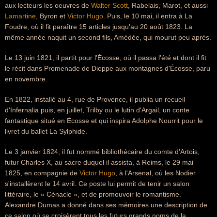
aux lecteurs les oeuvres de
Walter Scott
, Rabelais, Marot, et aussi
Lamartine
, Byron et
Victor Hugo
. Puis, le 10 mai, il entra à La
Foudre, où il fit paraître 15 articles jusqu'au 20 août 1823. La
même année naquit un second fils, Amédée, qui mourut peu après.
Le 13 juin 1821, il partit pour l'Écosse, où il passa l'été et dont il fit
le récit dans Promenade de Dieppe aux montagnes d'Écosse, paru
en novembre.
En 1822, installé au 4, rue de Provence, il publia un recueil
d'Infernalia puis, en juillet, Trilby ou le lutin d'Argail, un conte
fantastique situé en Écosse et qui inspira Adolphe Nourrit pour le
livret du ballet La Sylphide.
Le 3 janvier 1824, il fut nommé bibliothécaire du comte d'Artois,
futur Charles X, au sacre duquel il assista, à Reims, le 29 mai
1825, en compagnie de
Victor Hugo
, à l'Arsenal, où les Nodier
s'installèrent le 14 avril. Ce poste lui permit de tenir un salon
littéraire, le « Cénacle », et de promouvoir le romantisme.
Alexandre Dumas a donné dans ses mémoires une description de
ce salon où se croisèrent tous les futurs grands noms de la