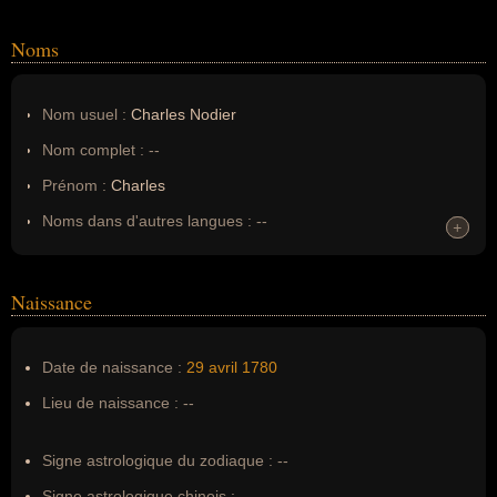
Noms
Nom usuel :
Charles Nodier
Nom complet :
--
Prénom :
Charles
Noms dans d'autres langues :
--
+
+
Homonymes :
0
(aucun)
Naissance
Nom de famille :
Nodier
Pseudonyme :
--
Date de naissance :
29 avril
1780
Surnom :
--
Lieu de naissance :
--
Erreurs d'écriture :
Jean-Charles-Emmanuel Nodier
Signe astrologique du zodiaque :
--
Signe astrologique chinois :
--