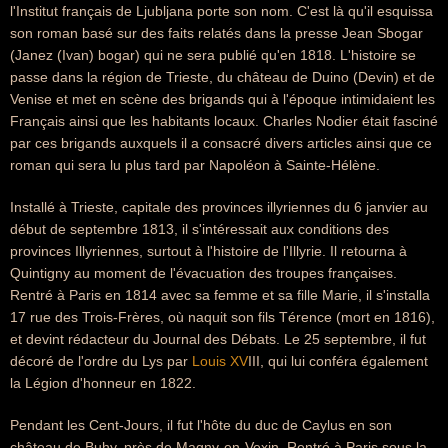
l'Institut français de Ljubljana porte son nom. C'est là qu'il esquissa
son roman basé sur des faits relatés dans la presse Jean Sbogar
(Janez (Ivan) bogar) qui ne sera publié qu'en 1818. L'histoire se
passe dans la région de Trieste, du château de Duino (Devin) et de
Venise et met en scène des brigands qui à l'époque intimidaient les
Français ainsi que les habitants locaux. Charles Nodier était fasciné
par ces brigands auxquels il a consacré divers articles ainsi que ce
roman qui sera lu plus tard par Napoléon à Sainte-Hélène.
Installé à Trieste, capitale des provinces illyriennes du 6 janvier au
début de septembre 1813, il s'intéressait aux conditions des
provinces Illyriennes, surtout à l'histoire de l'Illyrie. Il retourna à
Quintigny au moment de l'évacuation des troupes françaises.
Rentré à Paris en 1814 avec sa femme et sa fille Marie, il s'installa
17 rue des Trois-Frères, où naquit son fils Térence (mort en 1816),
et devint rédacteur du Journal des Débats. Le 25 septembre, il fut
décoré de l'ordre du Lys par
Louis XV
III, qui lui conféra également
la Légion d'honneur en 1822.
Pendant les Cent-Jours, il fut l'hôte du duc de Caylus en son
château de Buhy, près de Magny-en-Vexin. Rentré à Paris sous la