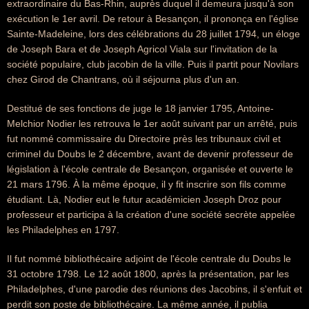
extraordinaire du Bas-Rhin, auprès duquel il demeura jusqu'à son
exécution le 1er avril. De retour à Besançon, il prononça en l'église
Sainte-Madeleine, lors des célébrations du 28 juillet 1794, un éloge
de Joseph Bara et de Joseph Agricol Viala sur l'invitation de la
société populaire, club jacobin de la ville. Puis il partit pour Novilars
chez Girod de Chantrans, où il séjourna plus d'un an.
Destitué de ses fonctions de juge le 18 janvier 1795, Antoine-
Melchior Nodier les retrouva le 1er août suivant par un arrêté, puis
fut nommé commissaire du Directoire près les tribunaux civil et
criminel du Doubs le 2 décembre, avant de devenir professeur de
législation à l'école centrale de Besançon, organisée et ouverte le
21 mars 1796. À la même époque, il y fit inscrire son fils comme
étudiant. Là, Nodier eut le futur académicien Joseph Droz pour
professeur et participa à la création d'une société secrète appelée
les Philadelphes en 1797.
Il fut nommé bibliothécaire adjoint de l'école centrale du Doubs le
31 octobre 1798. Le 12 août 1800, après la présentation, par les
Philadelphes, d'une parodie des réunions des Jacobins, il s'enfuit et
perdit son poste de bibliothécaire. La même année, il publia