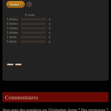
?
0 note
5 étoiles
0
4 étoiles
0
3 étoiles
0
2 étoiles
0
1 étoile
0
0 étoile
0
--
Commentaires
Vous avez des questions sur Christopher Jones ? Des remarques ?