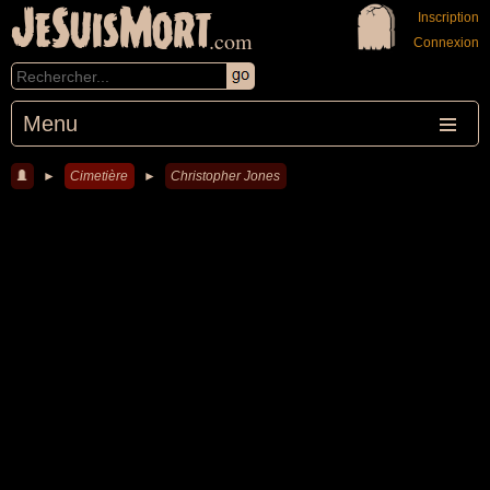
JeSuisMort
Inscription
.com
Connexion
Menu
►
Cimetière
►
Christopher Jones