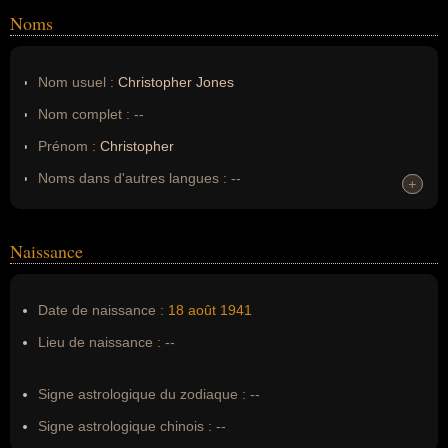
Noms
Nom usuel :
Christopher Jones
Nom complet :
--
Prénom :
Christopher
Noms dans d'autres langues :
--
+
+
Homonymes :
0
(aucun)
Naissance
Nom de famille :
Christopher Jones
Pseudonyme :
--
Date de naissance :
18 août
1941
Surnom :
--
Lieu de naissance :
--
Erreurs d'écriture :
William Frank Jones, Billy
Signe astrologique du zodiaque :
--
Signe astrologique chinois :
--