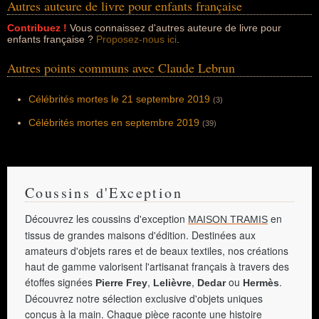
Autres auteure de livre pour enfants française
Contribuez !
Vous connaissez d'autres auteure de livre pour
enfants française ?
Proposez-nous ici
.
Autres points communs avec Claude Lebrun
Célébrités mortes le 21 septembre 2019
(3)
Célébrités mortes en septembre 2019
(39)
Coussins d'Exception
Découvrez les coussins d'exception
en
MAISON TRAMIS
tissus de grandes maisons d'édition. Destinées aux
amateurs d'objets rares et de beaux textiles, nos créations
haut de gamme valorisent l'artisanat français à travers des
étoffes signées
,
,
ou
.
Pierre Frey
Lelièvre
Dedar
Hermès
Découvrez notre sélection exclusive d'objets uniques
conçus à la main. Chaque pièce raconte une histoire