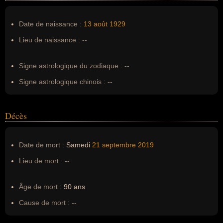
Nom de famille :
Lebrun
Pseudonyme :
--
Date de naissance :
13 août
1929
Surnom :
--
Lieu de naissance :
--
Erreurs d'écriture :
--
Signe astrologique du zodiaque :
--
Signe astrologique chinois :
--
Décès
Date de mort :
Samedi
21 septembre
2019
Lieu de mort :
--
Âge de mort :
90 ans
Cause de mort :
--