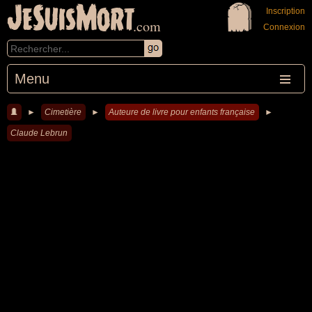
JeSuisMort
Inscription
.com
Connexion
Menu
►
Cimetière
►
Auteure de livre pour enfants française
►
Claude Lebrun