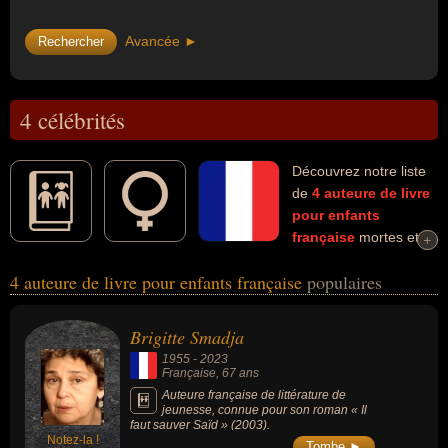
Avancée ►
4 célébrités
Découvrez notre liste
de
4
auteure de livre
pour enfants
française
mortes et
+
+
connues comme par exemple : Brigitte Smadja, Claude Lebrun,
4 auteure de livre pour enfants française
populaires
Agnès Laroche, Axl Cendres... Ces personnalités (de sexe féminin)
peuvent avoir des liens variés dans les domaines de l'art, de la
littérature ou de l'enseignement. Ces célébrités peuvent également
Brigitte Smadja
avoir été artiste, écrivaine, éditrice, femme d'affaire, romancière,
1955
-
2023
enseignante, professeure de français, professeure de langue ou
Française
, 67 ans
poétesse.
Auteure française de littérature de
jeunesse, connue pour son roman « Il
faut sauver Saïd » (2003).
Notez-la !
Tombe ►