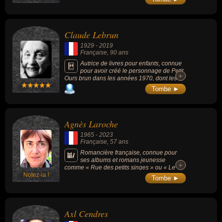
Claude Lebrun
1929
-
2019
Française
, 90 ans
Autrice de livres pour enfants, connue
pour avoir créé le personnage de Petit
+
+
Ours brun dans les années 1970, dont les
aventures étaient diffusées dans le
Tombe ►
magazine Pomme d’Api.
Agnès Laroche
1965
-
2023
Française
, 57 ans
Romancière française, connue pour
ses albums et romans jeunesse
+
+
comme « Rue des petits singes » ou « Le
Notez-la !
Cadeau ».
Tombe ►
Axl Cendres