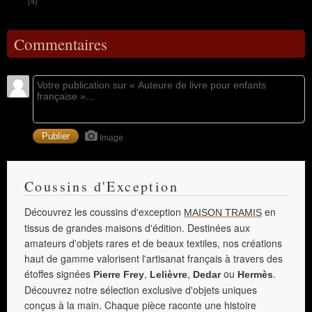
(4)
Commentaires
Image
Coussins d'Exception
Découvrez les coussins d'exception
en
MAISON TRAMIS
tissus de grandes maisons d'édition. Destinées aux
amateurs d'objets rares et de beaux textiles, nos créations
haut de gamme valorisent l'artisanat français à travers des
étoffes signées
,
,
ou
.
Pierre Frey
Lelièvre
Dedar
Hermès
Découvrez notre sélection exclusive d'objets uniques
conçus à la main. Chaque pièce raconte une histoire