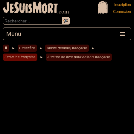
JeSuisMort
Inscription
.com
Connexion
Menu
►
Cimetière
►
Artiste (femme) française
►
Écrivaine française
►
Auteure de livre pour enfants française