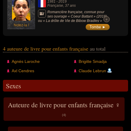
1981
-
2019
Française
, 37 ans
Romancière française, connue pour
ses ouvrage « Coeur Battant » (2018)
+
+
ou « La drôle de Vie de Bibow Bradley »
Notez-la !
(2012).
Tombe ►
4 auteure de livre pour enfants française
au total
Agnès Laroche
Brigitte Smadja
Axl Cendres
Claude Lebrun
Sexes
Auteure de livre pour enfants française ♀
(4)