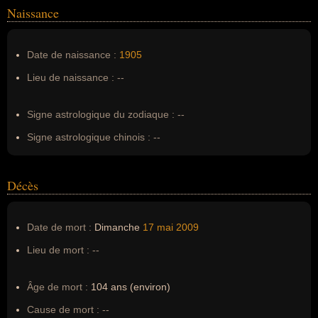
Naissance
Nom de famille :
Carasso
Pseudonyme :
--
Date de naissance :
1905
Surnom :
--
Lieu de naissance :
--
Erreurs d'écriture :
--
Signe astrologique du zodiaque :
--
Signe astrologique chinois :
--
Décès
Date de mort :
Dimanche
17 mai
2009
Lieu de mort :
--
Âge de mort :
104 ans (environ)
Cause de mort :
--