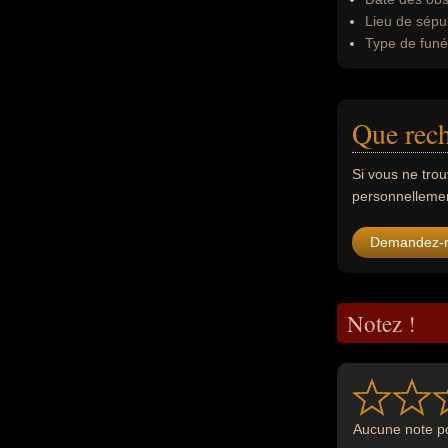
Lieu de sépul
Type de funér
Que rech
Si vous ne tro
personnellement
Demandez-
Notez !
Aucune note po