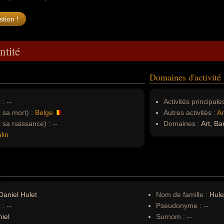
ntité
Domaines d'activité
 :
--
Activités principales
à sa mort) :
Belge
Autres activités :
Ar
à sa naissance) :
--
Domaines :
Art, Ba
lin
aniel Hulet
Nom de famille :
Hule
 :
--
Pseudonyme :
--
iel
Surnom :
--