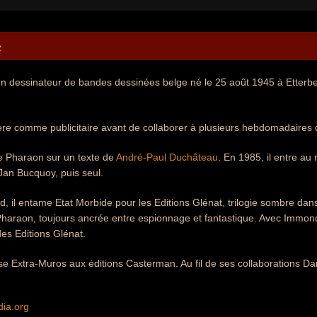
e
 un dessinateur de bandes dessinées belge né le 25 août 1945 à Etter
ière comme publicitaire avant de collaborer à plusieurs hebdomadaires d
te Pharaon sur un texte de
André-Paul Duchâteau
. En 1985, il entre au
 Jan Bucquoy, puis seul.
d, il entame Etat Morbide pour les Editions Glénat, trilogie sombre dans 
Pharaon, toujours ancrée entre espionnage et fantastique. Avec Immondys
es Editions Glénat.
se Extra-Muros aux éditions Casterman. Au fil de ses collaborations Da
dia.org