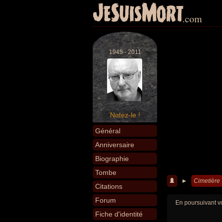
JeSuisMort
.com
1945 - 2011
Notez-le !
Général
Anniversaire
Biographie
Tombe
►
Cimetière
Citations
Forum
En poursuivant vo
Fiche d'identité