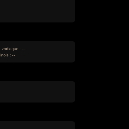
u zodiaque :
--
inois :
--