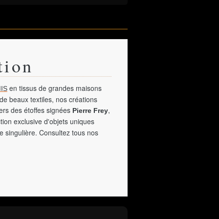
tion
en tissus de grandes maisons
IS
de beaux textiles, nos créations
vers des étoffes signées
,
Pierre Frey
tion exclusive d'objets uniques
e singulière. Consultez tous nos