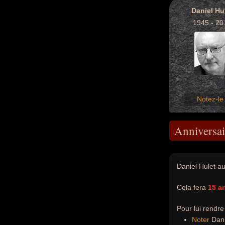
Daniel Hu
1945 - 20
Notez-le 
Anniversai
Daniel Hulet au
Cela fera
15 a
Pour lui rendr
Noter
Danie