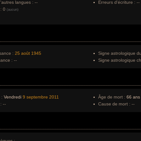
autres langues :
--
Erreurs d'écriture :
--
:
0
(aucun)
sance :
25 août
1945
Signe astrologique d
sance :
--
Signe astrologique ch
 :
Vendredi
9 septembre
2011
Âge de mort :
66 ans
:
--
Cause de mort :
--
èques :
--