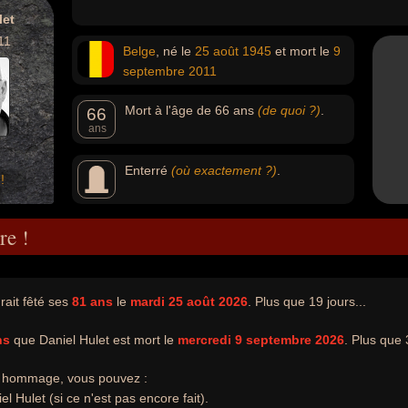
let
11
Belge
, né le
25 août
1945
et mort le
9
septembre
2011
Mort à l'âge de 66 ans
(de quoi ?)
.
66
ans
Enterré
(où exactement ?)
.
!
re !
rait fêté ses
81 ans
le
mardi 25 août 2026
. Plus que 19 jours...
ns
que Daniel Hulet est mort le
mercredi 9 septembre 2026
. Plus que 
e hommage, vous pouvez :
l Hulet (si ce n'est pas encore fait).