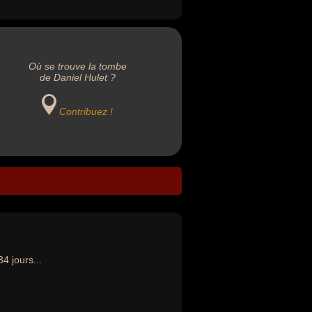
Où se trouve la tombe
de Daniel Hulet ?
Contribuez !
34 jours...