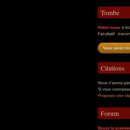
Tombe
Aidez-nous
à loc
Facultatif :
transm
Vous savez où 
Citations
Nous n'avons pas 
Si vous connaisse
Proposez une cita
Forum
Soyez le premie