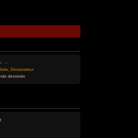
 :
--
tiste
,
Dessinateur
nde dessinée
t