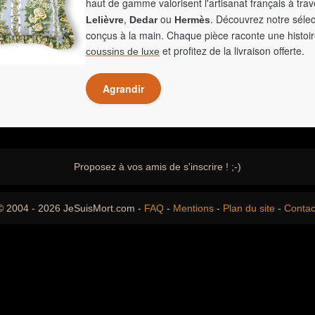
haut de gamme valorisent l'artisanat français à tra
,
ou
. Découvrez notre sélec
Lelièvre
Dedar
Hermès
conçus à la main. Chaque pièce raconte une histoir
et profitez de la livraison offerte.
coussins de luxe
Agrandir
Proposez à vos amis de s'inscrire ! ;-)
© 2004 - 2026 JeSuisMort.com -
FAQ
-
Mentions
-
Plan du site
-
Contac