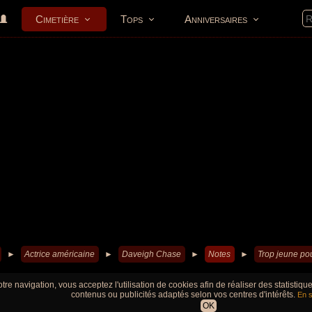
Cimetière
Tops
Anniversaires
►
Actrice américaine
►
Daveigh Chase
►
Notes
►
Trop jeune pour
tre navigation, vous acceptez l'utilisation de cookies afin de réaliser des statistiq
contenus ou publicités adaptés selon vos centres d'intérêts.
En s
OK