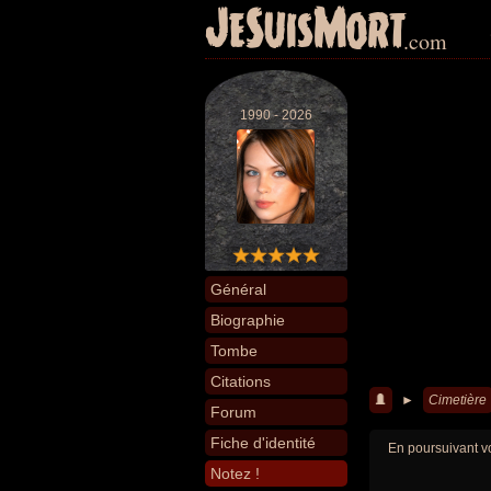
JeSuisMort
.com
1990 - 2026
Général
Biographie
Tombe
Citations
►
Cimetière
Forum
Fiche d'identité
En poursuivant vo
Notez !