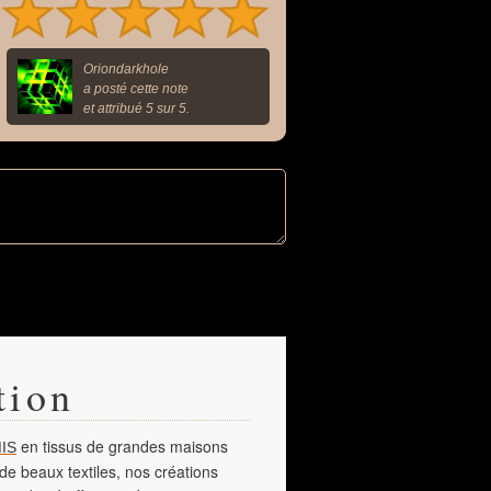
Oriondarkhole
a posté cette note
et attribué 5 sur 5.
tion
en tissus de grandes maisons
IS
de beaux textiles, nos créations