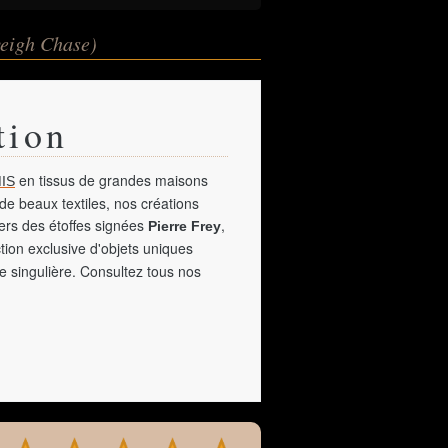
veigh Chase)
tion
en tissus de grandes maisons
IS
de beaux textiles, nos créations
vers des étoffes signées
,
Pierre Frey
tion exclusive d'objets uniques
e singulière. Consultez tous nos