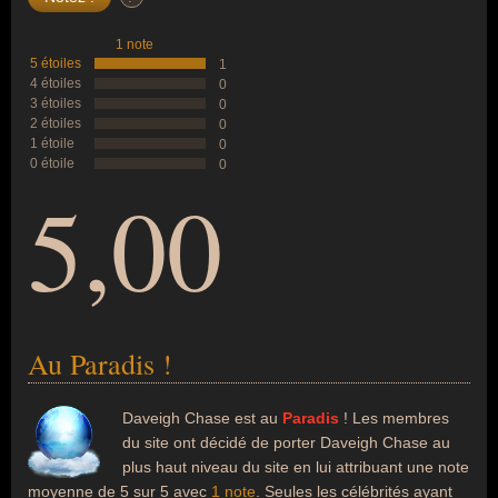
1 note
5 étoiles
1
4 étoiles
0
3 étoiles
0
2 étoiles
0
1 étoile
0
0 étoile
0
5,00
Au Paradis !
Daveigh Chase est au
Paradis
! Les membres
du site ont décidé de porter Daveigh Chase au
plus haut niveau du site en lui attribuant une note
moyenne de 5 sur 5 avec
1 note
. Seules les célébrités ayant