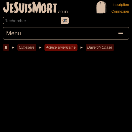
JeSuisMort
Inscription
.com
Connexion
Menu
►
Cimetière
►
Actrice américaine
►
Daveigh Chase