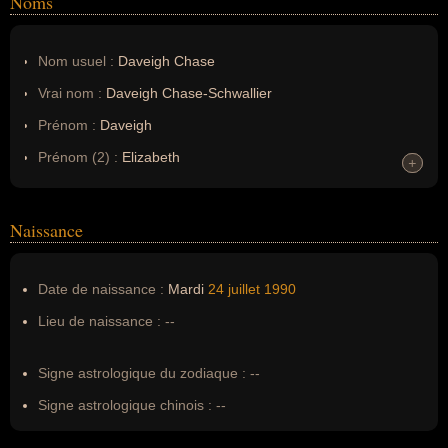
Noms
Nom usuel :
Daveigh Chase
Vrai nom :
Daveigh Chase-Schwallier
Prénom :
Daveigh
Prénom (2) :
Elizabeth
+
+
Noms dans d'autres langues :
--
Homonymes :
0
(aucun)
Naissance
Nom de famille :
Chase-Schwallier
Date de naissance :
Mardi
24 juillet
1990
Pseudonyme :
Daveigh Chase
Lieu de naissance :
--
Surnom :
--
Erreurs d'écriture :
--
Signe astrologique du zodiaque :
--
Signe astrologique chinois :
--