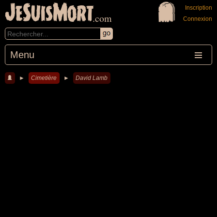
JeSuisMort
Inscription
.com
Connexion
Menu
►
Cimetière
►
David Lamb