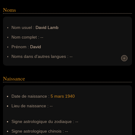
Noms
Nom usuel :
David Lamb
Nom complet :
--
Prénom :
David
Noms dans d'autres langues :
--
+
+
Homonymes :
0
(aucun)
Naissance
Nom de famille :
Lamb
Pseudonyme :
--
Date de naissance :
5 mars
1940
Surnom :
--
Lieu de naissance :
--
Erreurs d'écriture :
David Sherman Lamb, David Lamb
journaliste
Signe astrologique du zodiaque :
--
Signe astrologique chinois :
--