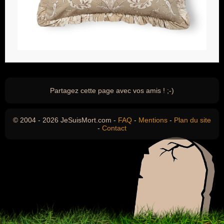
Partagez cette page avec vos amis ! ;-)
© 2004 - 2026 JeSuisMort.com -
FAQ
-
Mentions
-
Plan du site
-
Contact