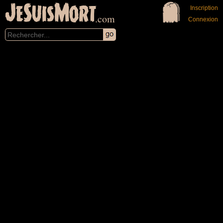
JeSuisMort
Inscription
.com
Connexion