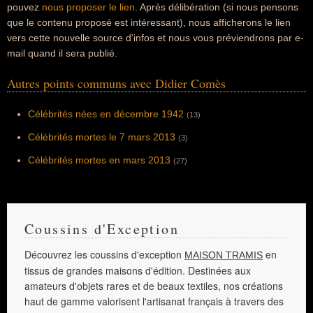
pouvez
nous proposer le lien
. Après délibération (si nous pensons
que le contenu proposé est intéressant), nous afficherons le lien
vers cette nouvelle source d'infos et nous vous préviendrons par e-
mail quand il sera publié.
Autres points communs avec Didier Comès
Célébrités nées en décembre 1942
(13)
Célébrités mortes le 7 mars 2013
(3)
Célébrités mortes en mars 2013
(27)
Coussins d'Exception
Découvrez les coussins d'exception
en
MAISON TRAMIS
tissus de grandes maisons d'édition. Destinées aux
amateurs d'objets rares et de beaux textiles, nos créations
haut de gamme valorisent l'artisanat français à travers des