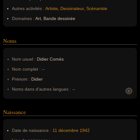
Autres activités :
Artiste
,
Dessinateur
,
Scénariste
Domaines :
Art, Bande dessinée
Noms
Nom usuel :
Didier Comès
Nom complet :
--
Prénom :
Didier
Noms dans d'autres langues :
--
+
+
Homonymes :
0
(aucun)
Naissance
Nom de famille :
Comès
Pseudonyme :
--
Date de naissance :
11 décembre
1942
Surnom :
--