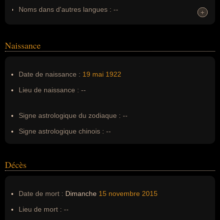
Noms dans d'autres langues :
--
+
+
Homonymes :
0
(aucun)
Naissance
Nom de famille :
Doll
Pseudonyme :
--
Date de naissance :
19 mai
1922
Surnom :
--
Lieu de naissance :
--
Erreurs d'écriture :
Dorothea Hermina Feinberg, Dorothea
Feinberg
Signe astrologique du zodiaque :
--
Signe astrologique chinois :
--
Décès
Date de mort :
Dimanche
15 novembre
2015
Lieu de mort :
--