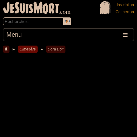
JeSuisMort
Inscription
.com
Connexion
Menu
►
Cimetière
►
Dora Doll