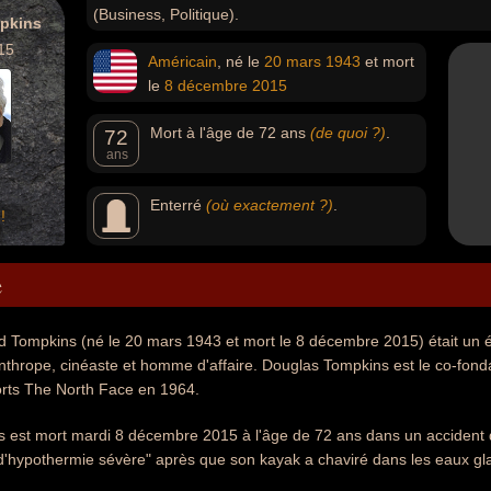
(Business, Politique).
pkins
15
Américain
, né le
20 mars
1943
et mort
le
8 décembre
2015
Mort à l'âge de 72 ans
(de quoi ?)
.
72
ans
Enterré
(où exactement ?)
.
!
e
 Tompkins (né le 20 mars 1943 et mort le 8 décembre 2015) était un éc
anthrope, cinéaste et homme d'affaire. Douglas Tompkins est le co-fon
rts The North Face en 1964.
 est mort mardi 8 décembre 2015 à l'âge de 72 ans dans un accident 
t "d'hypothermie sévère" après que son kayak a chaviré dans les eaux g