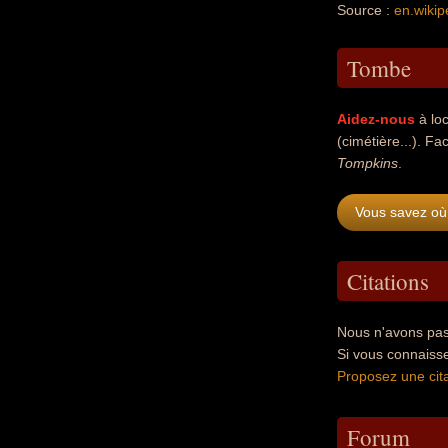
Source :
en.wikip
Tombe
Aidez-nous
à loc
(cimétière...). Fac
Tompkins
.
Vous savez où
Citations
Nous n'avons pas
Si vous connaiss
Proposez une cita
Forum