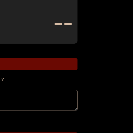
--
 ?