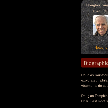
Douglas Tom
1943 - 20
Notez-le 
Biographi
Douglas Rainsford
explorateur, phil
vêtements de spo
Douglas Tompkins
Chili. Il est mor