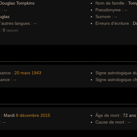
Douglas Tompkins
Nom de famille :
Tom
 :
--
Pseudonyme :
--
uglas
Surnom :
--
autres langues :
--
Erreurs d'écriture :
Do
:
0
(aucun)
sance :
20 mars
1943
Signe astrologique d
sance :
--
Signe astrologique ch
 :
Mardi
8 décembre
2015
Âge de mort :
72 ans
:
--
Cause de mort :
--