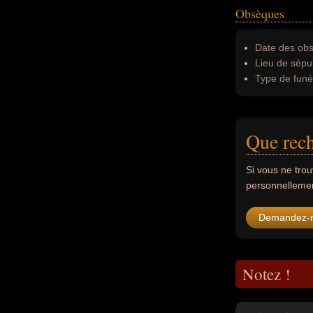
Obsèques
Date des obs
Lieu de sépul
Type de funér
Que rec
Si vous ne tro
personnellement
Demandez-
Notez !