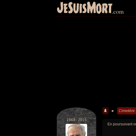
JeSuisMort
.com
►
Cimetière
1943 - 2015
En poursuivant vo