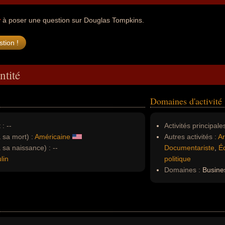
r
à poser une question sur Douglas Tompkins.
ntité
Domaines d'activité
 :
--
Activités principales
à sa mort) :
Américaine
Autres activités :
Ar
à sa naissance) :
--
Documentariste
,
Éc
lin
politique
Domaines :
Busines