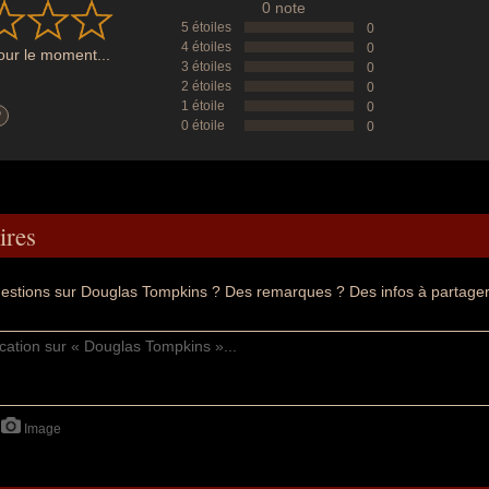
0 note
5 étoiles
0
4 étoiles
0
ur le moment...
3 étoiles
0
2 étoiles
0
1 étoile
0
?
0 étoile
0
res
estions sur Douglas Tompkins ? Des remarques ? Des infos à partager
Image