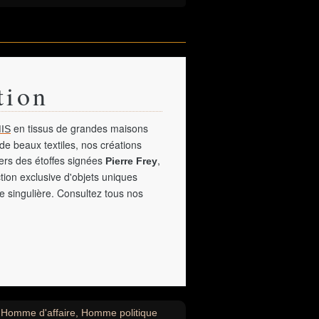
tion
en tissus de grandes maisons
IS
de beaux textiles, nos créations
vers des étoffes signées
,
Pierre Frey
tion exclusive d'objets uniques
e singulière. Consultez tous nos
e, Homme d'affaire, Homme politique