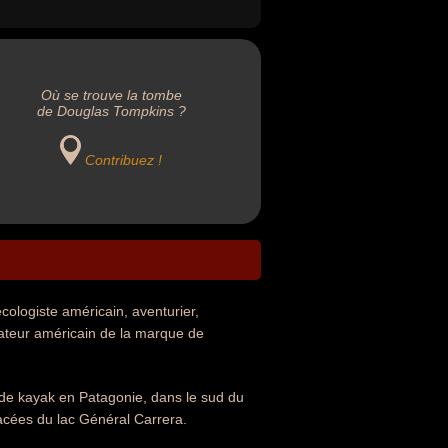
Où se trouve la tombe
de Douglas Tompkins ?
Contribuez !
ologiste américain, aventurier,
dateur américain de la marque de
de kayak en Patagonie, dans le sud du
lacées du lac Général Carrera.