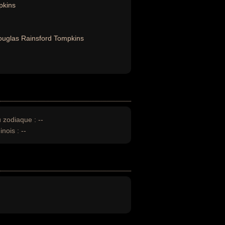
pkins
uglas Rainsford Tompkins
u zodiaque :
--
inois :
--