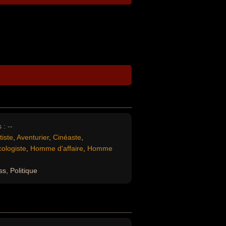
 :
--
tiste
,
Aventurier
,
Cinéaste
,
ologiste
,
Homme d'affaire
,
Homme
s, Politique