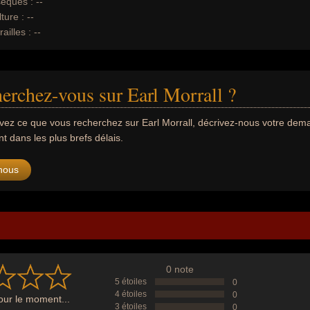
èques :
--
ture :
--
ailles :
--
erchez-vous sur Earl Morrall ?
uvez ce que vous recherchez sur Earl Morrall, décrivez-nous votre de
 dans les plus brefs délais.
nous
0 note
5 étoiles
0
4 étoiles
0
ur le moment...
3 étoiles
0