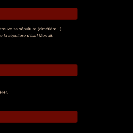
trouve sa sépulture (cimétière...).
la sépulture d'Earl Morrall
.
érer.