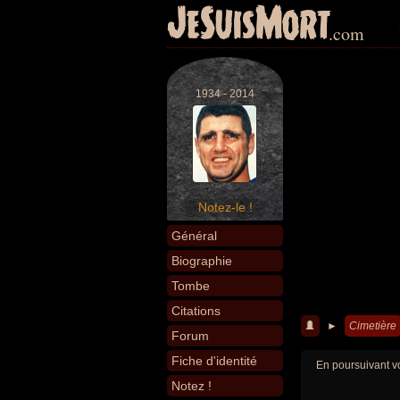
JeSuisMort
.com
1934 - 2014
Notez-le !
Général
Biographie
Tombe
Citations
►
Cimetière
Forum
Fiche d'identité
En poursuivant vo
Notez !