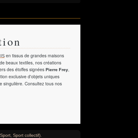
tion
en tissus de grandes maisons
IS
de beaux textiles, nos créations
vers des étoffes signées
,
Pierre Frey
tion exclusive d'objets uniques
e singulière. Consultez tous nos
port, Sport collectif).