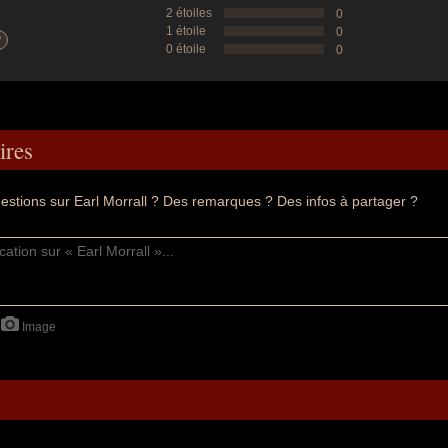
2 étoiles
0
1 étoile
0
?
0 étoile
0
res
estions sur Earl Morrall ? Des remarques ? Des infos à partager ?
Image