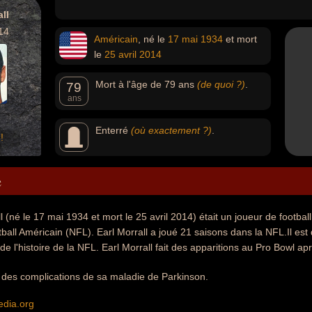
ll
14
Américain
, né le
17 mai
1934
et mort
le
25 avril
2014
Mort à l'âge de 79 ans
(de quoi ?)
.
79
ans
Enterré
(où exactement ?)
.
!
e
l (né le 17 mai 1934 et mort le 25 avril 2014) était un joueur de footba
ball Américain (NFL). Earl Morrall a joué 21 saisons dans la NFL.Il e
de l'histoire de la NFL. Earl Morrall fait des apparitions au Pro Bowl a
 à des complications de sa maladie de Parkinson.
edia.org