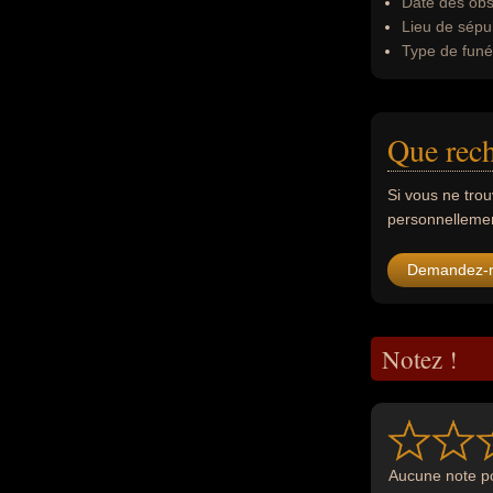
Date des obs
Lieu de sépul
Type de funér
Que rech
Si vous ne tro
personnellement
Demandez-
Notez !
Aucune note po