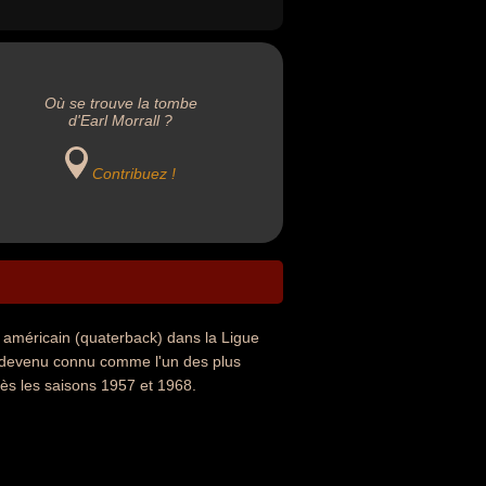
Où se trouve la tombe
d'Earl Morrall ?
Contribuez !
ll américain (quaterback) dans la Ligue
st devenu connu comme l'un des plus
près les saisons 1957 et 1968.