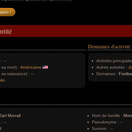
ntité
Domaines d'activité
 :
--
Activités principales
à sa mort) :
Américaine
Autres activités :
Jo
à sa naissance) :
--
Domaines :
Football
lin
arl Morrall
Nom de famille :
Morr
 :
--
Pseudonyme :
--
l
Surnom :
--