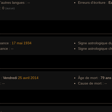
autres langues :
--
Erreurs d'écriture :
Ea
:
0
(aucun)
sance :
17 mai
1934
Signe astrologique d
sance :
--
Signe astrologique ch
 :
Vendredi
25 avril
2014
Âge de mort :
79 ans
:
--
Cause de mort :
--