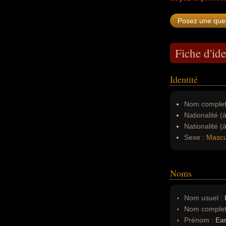
Fiche d'ide
Identité
Nom complet
Nationalité (
Nationalité (
Sexe :
Mascu
Noms
Nom usuel :
E
Nom complet
Prénom :
Ear