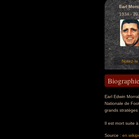
Earl Morra
1934 - 20
Notez-le 
Biographi
Earl Edwin Morral
Nationale de Foot
grands stratèges 
Il est mort suite
Source :
en.wikip