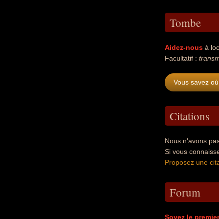
Tombe
Aidez-nous
à loc
Facultatif :
transm
Vous savez où 
Citations
Nous n'avons pas 
Si vous connaisse
Proposez une cita
Forum
Soyez le premie