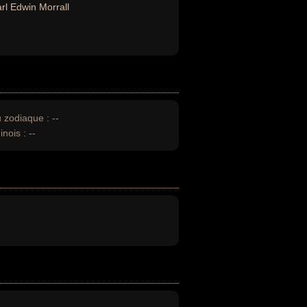
rl Edwin Morrall
u zodiaque :
--
inois :
--