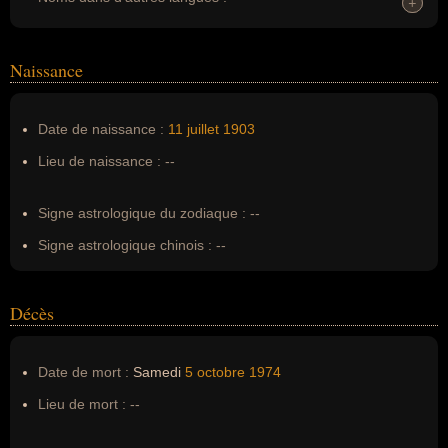
+
+
Homonymes :
0
(aucun)
Naissance
Nom de famille :
Stignani
Pseudonyme :
--
Date de naissance :
11 juillet
1903
Surnom :
--
Lieu de naissance :
--
Erreurs d'écriture :
Ebe STIGMANI
Signe astrologique du zodiaque :
--
Signe astrologique chinois :
--
Décès
Date de mort :
Samedi
5 octobre
1974
Lieu de mort :
--