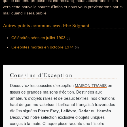
que le contenu proposé est intéressant), nous afficherons le lien
vers cette nouvelle source d'infos et nous vous préviendrons par e-
mail quand il sera publié.
Autres points communs avec Ebe Stignani
Célébrités nées en juillet 1903
(3)
Célébrités mortes en octobre 1974
(4)
Coussins d'Exception
Découvrez les coussins d'exception
en
MAISON TRAMIS
tissus de grandes maisons d'édition. Destinées aux
amateurs d'objets rares et de beaux textiles, nos créations
haut de gamme valorisent l'artisanat français à travers des
étoffes signées
,
,
ou
.
Pierre Frey
Lelièvre
Dedar
Hermès
Découvrez notre sélection exclusive d'objets uniques
conçus à la main. Chaque pièce raconte une histoire