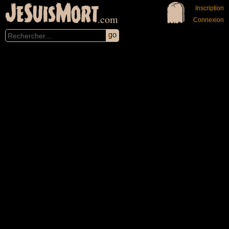
JeSuisMort
Inscription
.com
Connexion