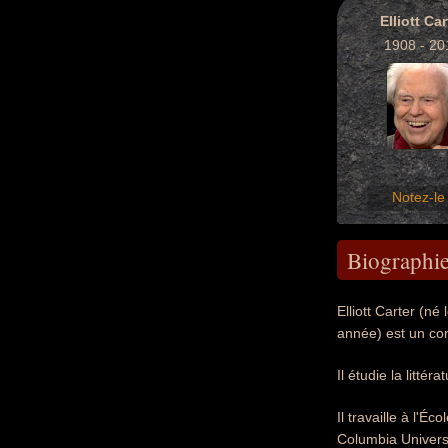
Elliott Car
1908 - 20
Notez-le 
Biographi
Elliott Carter (n
année) est un co
Il étudie la litté
Il travaille à l'
Columbia Universit