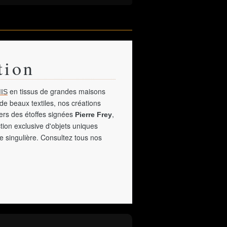
tion
en tissus de grandes maisons
IS
de beaux textiles, nos créations
vers des étoffes signées
,
Pierre Frey
tion exclusive d'objets uniques
e singulière. Consultez tous nos