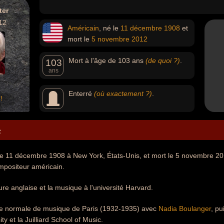
ter
12
Américain
, né le
11 décembre
1908
et
mort le
5 novembre
2012
Mort à l'âge de 103 ans
(de quoi ?)
.
103
ans
Enterré
(où exactement ?)
.
!
e
é le 11 décembre 1908 à New York, États-Unis, et mort le 5 novembre 2
mpositeur américain.
rature anglaise et la musique à l'université Harvard.
École normale de musique de Paris (1932-1935) avec
Nadia Boulanger
, pu
y et la Juilliard School of Music.