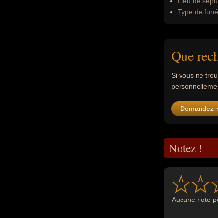
Lieu de sépul
Type de funér
Que rech
Si vous ne tro
personnellement
Demandez-
Notez !
Aucune note po