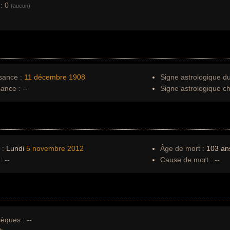
:
0
(aucun)
sance :
11 décembre
1908
Signe astrologique d
sance :
--
Signe astrologique ch
 :
Lundi
5 novembre
2012
Âge de mort :
103 an
:
--
Cause de mort :
--
èques :
--