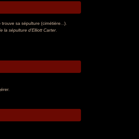
 trouve sa sépulture (cimétière...).
a sépulture d'Elliott Carter
.
érer.