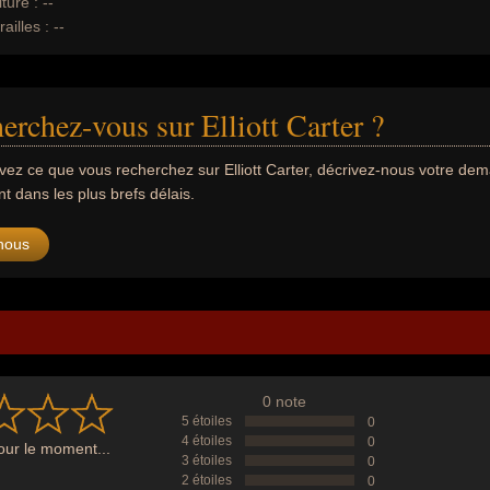
ture :
--
ailles :
--
erchez-vous sur Elliott Carter ?
uvez ce que vous recherchez sur Elliott Carter, décrivez-nous votre d
 dans les plus brefs délais.
nous
0 note
5 étoiles
0
4 étoiles
0
ur le moment...
3 étoiles
0
2 étoiles
0