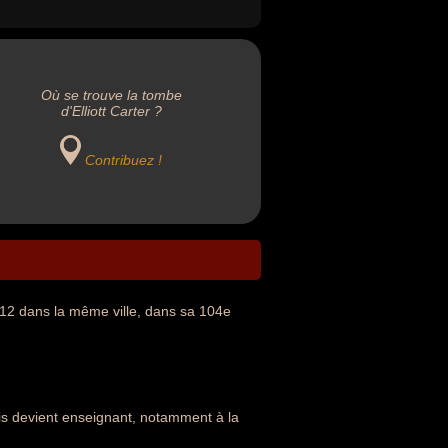
Où se trouve la tombe
d'Elliott Carter ?
Contribuez !
012 dans la même ville, dans sa 104e
is devient enseignant, notamment à la