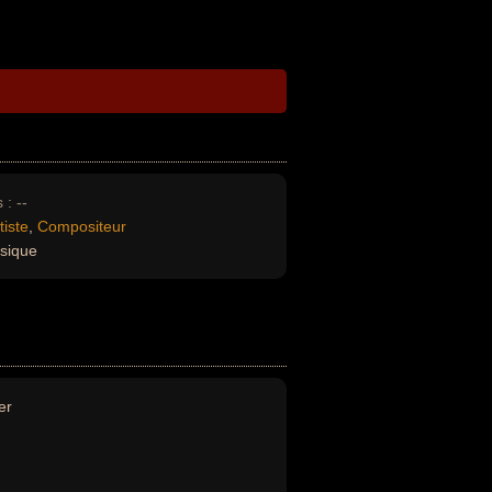
 :
--
tiste
,
Compositeur
sique
er