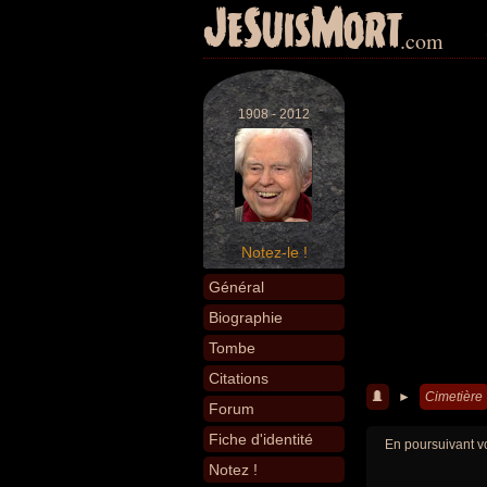
JeSuisMort
.com
1908 - 2012
Notez-le !
Général
Biographie
Tombe
Citations
►
Cimetière
Forum
Fiche d'identité
En poursuivant vo
Notez !