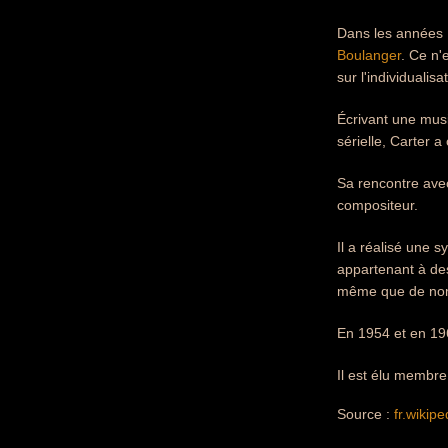
Dans les années 1
Boulanger
. Ce n'
sur l'individualis
Écrivant une musi
sérielle, Carter 
Sa rencontre avec
compositeur.
Il a réalisé une 
appartenant à des
même que de nomb
En 1954 et en 196
Il est élu membre
Source :
fr.wikipe