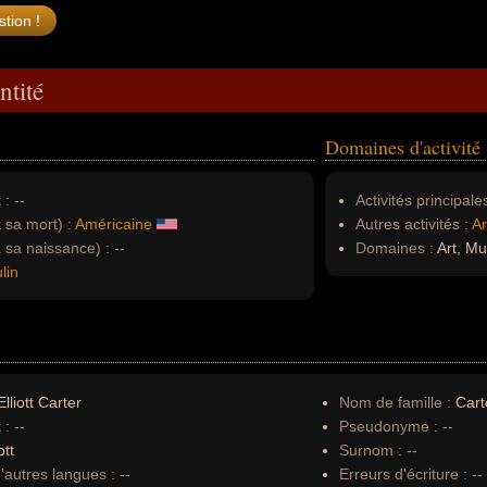
ntité
Domaines d'activité
 :
--
Activités principales
à sa mort) :
Américaine
Autres activités :
Ar
à sa naissance) :
--
Domaines :
Art, Mu
lin
lliott Carter
Nom de famille :
Cart
 :
--
Pseudonyme :
--
ott
Surnom :
--
autres langues :
--
Erreurs d'écriture :
--