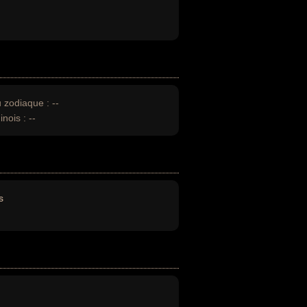
u zodiaque :
--
inois :
--
s