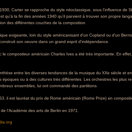
930, Carter se rapproche du style néoclassique, sous l'influence de St
est qu'à la fin des années 1940 qu'il parvient à trouver son propre langa
ation des différentes couches de la composition.
que exigeante, loin du style américanisant d'un Copland ou d'un Bernst
a construit son oeuvre dans un grand esprit d'indépendance.
 le compositeur américain Charles Ives a été très importante. En effet, 
synthèse entre les diverses tendances de la musique du XXe siècle et e
 époques ou à des cultures très différentes. Les orchestres les plus r
reux ensembles, lui ont commandé des partitions.
3, il est lauréat du prix de Rome américain (Rome Prize) en compositi
 de l'Académie des arts de Berlin en 1971.
dia.org