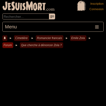
JeSuisMort
Inscription
.com
Connexion
Menu
►
Cimetière
►
Romancier francais
►
Emile Zola
►
Forum
►
Que cherche à dénoncer Zola ?