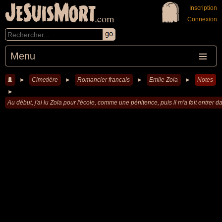
JeSuisMort
Inscription
.com
Connexion
Menu
►
Cimetière
►
Romancier francais
►
Emile Zola
►
Notes
►
Au début, j'ai lu Zola pour l'école, comme une pénitence, puis il m'a fait entrer da