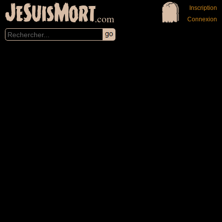
JeSuisMort
Inscription
.com
Connexion