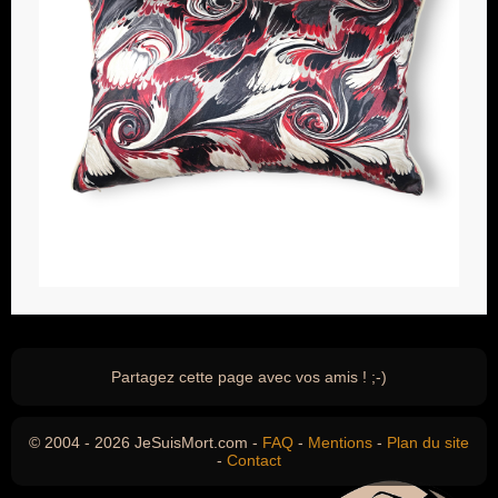
Partagez cette page avec vos amis ! ;-)
© 2004 - 2026 JeSuisMort.com -
FAQ
-
Mentions
-
Plan du site
-
Contact