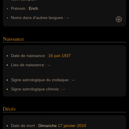
Prénom :
Erich
Noms dans d'autres langues :
--
+
+
Homonymes :
0
(aucun)
Naissance
Nom de famille :
Segal
Pseudonyme :
--
Date de naissance :
16 juin
1937
Surnom :
--
Lieu de naissance :
--
Erreurs d'écriture :
--
Signe astrologique du zodiaque :
--
Signe astrologique chinois :
--
Décès
Date de mort :
Dimanche
17 janvier
2010