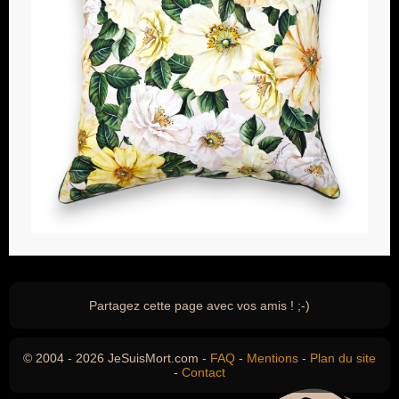
Partagez cette page avec vos amis ! ;-)
© 2004 - 2026 JeSuisMort.com -
FAQ
-
Mentions
-
Plan du site
-
Contact