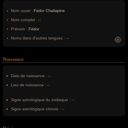
Nom usuel :
Fédor Chaliapine
Nom complet :
--
Prénom :
Fédor
Noms dans d'autres langues :
--
+
+
Homonymes :
0
(aucun)
Naissance
Nom de famille :
Chaliapine
Pseudonyme :
--
Date de naissance :
--
Surnom :
--
Lieu de naissance :
--
Erreurs d'écriture :
Fiodor Ivanovitch Chaliapine, Fédor
Ivanovitch Chaliapine, Feodor Ivanovitch Chaliapine
Signe astrologique du zodiaque :
--
Signe astrologique chinois :
--