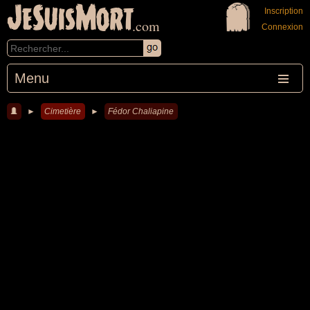
JeSuisMort
Inscription
.com
Connexion
Menu
►
Cimetière
►
Fédor Chaliapine