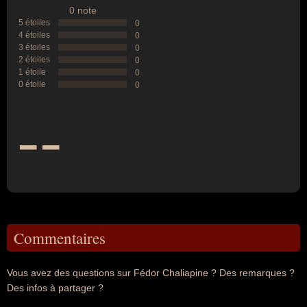
0 note
5 étoiles
0
4 étoiles
0
3 étoiles
0
2 étoiles
0
1 étoile
0
0 étoile
0
--
Commentaires
Vous avez des questions sur Fédor Chaliapine ? Des remarques ?
Des infos à partager ?