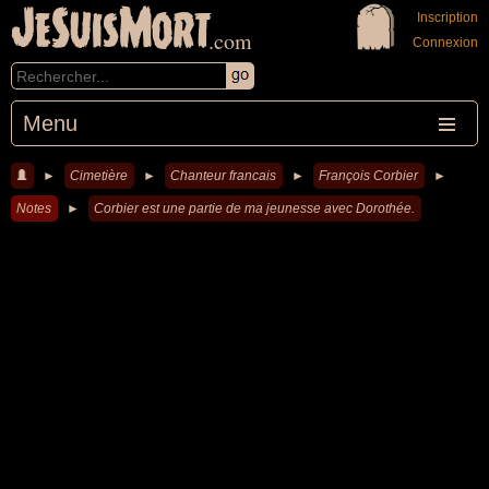
JeSuisMort
Inscription
.com
Connexion
Menu
►
Cimetière
►
Chanteur francais
►
François Corbier
►
Notes
►
Corbier est une partie de ma jeunesse avec Dorothée.