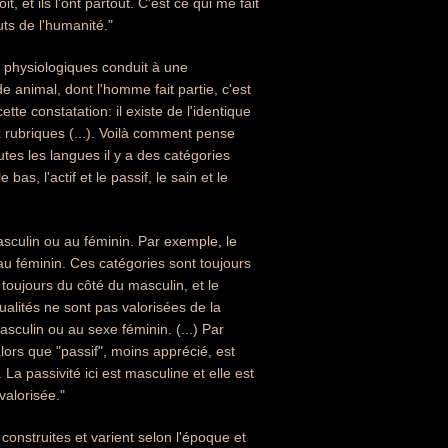
t ils l'ont partout. C'est ce qui me fait
uts de l'humanité."
t physiologiques conduit à une
de animal, dont l'homme fait partie, c'est
tte constatation: il existe de l'identique
x rubriques (...). Voilà comment pense
tes les langues il y a des catégories
bas, l'actif et le passif, le sain et le
asculin ou au féminin. Par exemple, le
au féminin. Ces catégories sont toujours
 toujours du côté du masculin, et le
alités ne sont pas valorisées de la
culin ou au sexe féminin. (...) Par
alors que "passif", moins apprécié, est
. La passivité ici est masculine et elle est
valorisée."
 construites et varient selon l'époque et