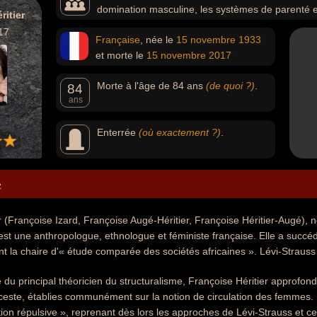
domination masculine, les systèmes de parenté et l
ritier
directrice d'étude à l'EHESS, a succédé à Claude Lévi-S
17
Française
, née le
15 novembre
1933
la chaire d'« étude comparée des sociétés africaines ». L
et morte le
15 novembre
2017
successeur.
Morte à l'âge de 84 ans
(de quoi ?)
.
84
ans
Enterrée
(où exactement ?)
.
e
r (Françoise Izard, Françoise Augé-Héritier, Françoise Héritier-Augé)
 est une anthropologue, ethnologue et féministe française. Elle a succ
t la chaire d'« étude comparée des sociétés africaines ». Lévi-Strauss
 du principal théoricien du structuralisme, Françoise Héritier approfondit
inceste, établies communément sur la notion de circulation des femmes. 
tion répulsive », reprenant dès lors les approches de Lévi-Strauss et cel