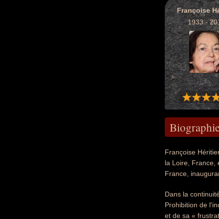
Françoise Hé
1933 - 20
Biographi
Françoise Héritie
la Loire, France,
France, inauguran
Dans la continuité
Prohibition de l'
et de sa « frustra