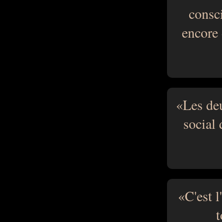
consc
encore 
Les deu
social 
C'est 
t