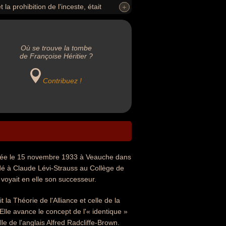
a prohibition de l'inceste, était
+
+
trauss au Collège de France, inaugurant
évi-Strauss voyait en elle son
Où se trouve la tombe
de Françoise Héritier ?
Contribuez !
, née le 15 novembre 1933 à Veauche dans
édé à Claude Lévi-Strauss au Collège de
 voyait en elle son successeur.
 la Théorie de l'Alliance et celle de la
Elle avance le concept de l'« identique »
le de l'anglais Alfred Radcliffe-Brown.