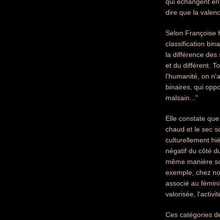
qui échangent ent
dire que la valenc
Selon Françoise H
classification bin
la différence des 
et du différent. 
l'humanité, on n'
binaires, qui oppos
malsain..."
Elle constate que
chaud et le sec s
culturellement hi
négatif du côté d
même manière sous
exemple, chez nous
associé au féminin
valorisée, l'activ
Ces catégories de 