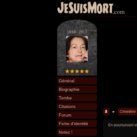
JeSuisMort
.com
1933 - 2017
Général
Biographie
Tombe
Citations
►
Cimetière
Forum
Fiche d'identité
En poursuivant vo
Notez !