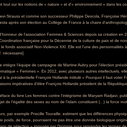
nt tout sur les notions de « nature » et d'« environnement » dans les c
i-Strauss et comme son successeur Philippe Descola, Françoise Héritie
resta après son élection au Collège de France à la chaire d'anthropolog
d'honneur de l'association Femmes & Sciences depuis sa création en 
Coordination française pour la Décennie de la culture de paix et de non-
le fonds associatif Non-Violence XXI. Elle est l'une des personnalités à 
f. nécessaire].
elle intègre l'équipe de campagne de Martine Aubry pour l'élection prési
matique « Femmes ». En 2012, avec plusieurs autres intellectuels, ell
 à la présidentielle François Hollande intitulé « Pourquoi il faut voter 
aisons impératives d'élire François Hollande président de la République
préface du livre Les femmes contre l'intégrisme de Maryam Radjavi, pub
jet de l'égalité des sexes au nom de l'islam constituent (...) la force mot
rs, par exemple Priscille Touraille, estiment que les différences ph
 de poids, de force, pourraient ne pas être une donnée biologique origine
sion de sélection » imposée par l'homme pour reprendre les termes de 