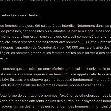
 selon Françoise Héritier :
des femmes a toujours été sujette à des interdits. Notamment dans les 
 de protéines, car enceintes ou allaitantes  je pense à l'Inde, à des so
rmément dans leur organisme sans que cela soit compensé par une nour
ras, etc. étant réservés prioritairement aux hommes. (...) Cette « pressi
 depuis l'apparition de Néandertal, il y a 750 000 ans, a entraîné des
ivilégier les hommes grands et les femmes petites pour arriver à des éca
es. »
 constate que la distinction entre féminin et masculin est universelle et
est considéré comme supérieur au féminin." ; elle appelle cela "la valen
 Lévi-Strauss, elle observe qu'un présupposé fondamental manque à sa 
ent-ils le droit d'utiliser les femmes comme monnaies d'échange ?
: "Cette forme de contrat entre hommes, l'expérience ethnologique nous l
ans des groupes très différents les uns des autres, nous voyons des h
ne voyons jamais des femmes qui échangent des hommes, ni non plus