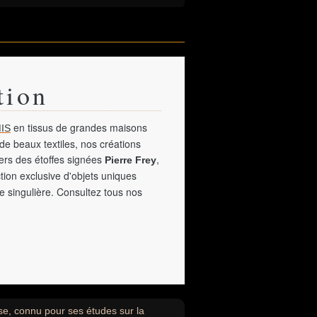
tion
en tissus de grandes maisons
IS
de beaux textiles, nos créations
vers des étoffes signées
,
Pierre Frey
tion exclusive d'objets uniques
e singulière. Consultez tous nos
se, connu pour ses études sur la