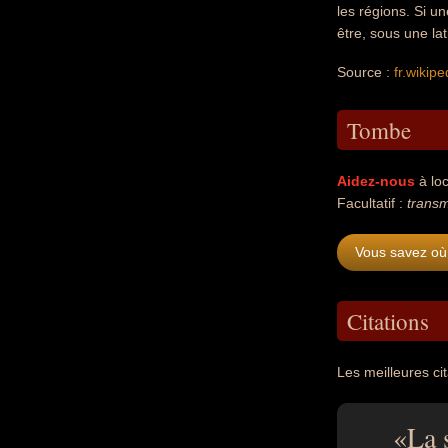
les régions. Si u
être, sous une la
Source :
fr.wikipe
Tombe
Aidez-nous
à loc
Facultatif :
transm
Vous savez où 
Citations
Les meilleures cit
La 