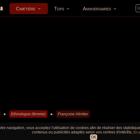
Cimetière
Tops
Anniversaires
►
Ethnologue (femme)
►
Françoise Héritier
tre navigation, vous acceptez l'utilisation de cookies afin de réaliser des statistiq
contenus ou publicités adaptés selon vos centres d'intérêts.
En s
OK