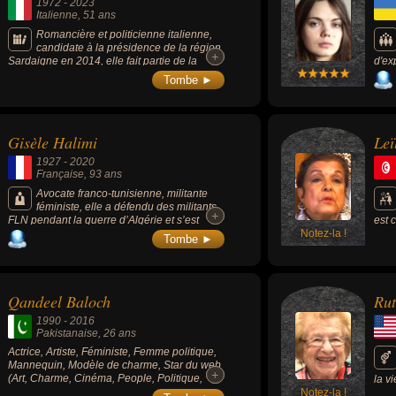
1972
-
2023
1991
Italienne
, 51 ans
femm
bruta
Romancière et politicienne italienne,
pour
candidate à la présidence de la région
+
+
à l'
Sardaigne en 2014, elle fait partie de la
d'ex
part
nouvelle vague littéraire sarde. Militante
Fem
Tombe ►
féministe, elle dénonçait activement la
résurgence du fascisme en Italie.
Gisèle Halimi
Leï
1927
-
2020
Française
, 93 ans
Avocate franco-tunisienne, militante
féministe, elle a défendu des militants
+
+
FLN pendant la guerre d’Algérie et s’est
est 
battue pour la libéralisation de l’avortement
Notez-la !
flam
Tombe ►
et la criminalisation du viol.
Qandeel Baloch
Rut
1990
-
2016
Pakistanaise
, 26 ans
Actrice, Artiste, Féministe, Femme politique,
Mannequin, Modèle de charme, Star du web
+
+
(Art, Charme, Cinéma, People, Politique,
la v
Sexy).
Notez-la !