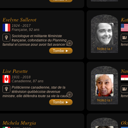
mixte international « le Droit humain ».
mond
Evelyne Sullerot
Kat
1924
-
2017
Française
, 92 ans
Sociologue et militante féministe
française, cofondatrice du Planning
+
+
familial et connue pour avoir fait avancer la
femm
cause des femmes avant de devenir une
Notez-la !
l'an
Tombe ►
militante de celle des pères et de s'éloigner
cons
de la mouvance féministe.
du m
elle
vagu
Lise Payette
Na
livr
salu
1931
-
2018
fémi
Canadienne
, 87 ans
1949
Beau
Politicienne canadienne, star de la
Time
télévision québécoise devenue
+
+
ministre, elle défendra toute sa vie la cause
femm
des femmes et celle de l’indépendance de
Notez-la !
en 1
Tombe ►
sa province.
uniq
son 
femm
sous
Michela Murgia
Ok
en 1
soli