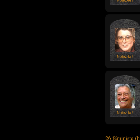
Notez-le !
Notez-la !
Notez-la !
26 féministe 