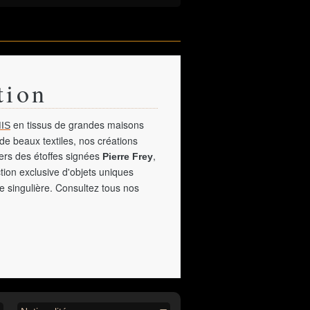
tion
en tissus de grandes maisons
IS
de beaux textiles, nos créations
vers des étoffes signées
,
Pierre Frey
tion exclusive d'objets uniques
e singulière. Consultez tous nos