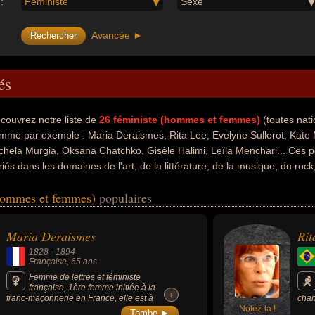
:
Féministe
Sexe
Avancée ►
és
couvrez notre liste de
26
féministe (hommes et femmes)
(toutes nat
mme par exemple : Maria Deraismes, Rita Lee, Evelyne Sullerot, Kate Mi
chela Murgia, Oksana Chatchko, Gisèle Halimi, Leïla Menchari... Ces pe
riés dans les domaines de l'art, de la littérature, de la musique, du rock,
radio, de la télévision, de la psychiatrie, de la politique de gauche, de
(hommes et femmes)
populaires
t également avoir été artiste, auteur d'ouvrages politiques, écrivain, 
 compositeur de rock, guitariste, guitariste de rock, musicien, scientifiq
, militant des droits de l'homme, romancier, animateur, animateur de radi
Maria Deraismes
Rit
itant des droits des femmes, ministre, médecin, psychiatre, blogueur, c
1828
-
1894
chiste, avocat, député, homme de loi ou décorateur. En ce qui concern
Française
, 65 ans
 avoir été francais, brésilien, américain, canadien, égyptien, italien, u
Femme de lettres et féministe
française, 1ère femme initiée à la
+
+
franc-maçonnerie en France, elle est à
chan
l'origine de la création de l'ordre maçonnique
Notez-la !
vend
Tombe ►