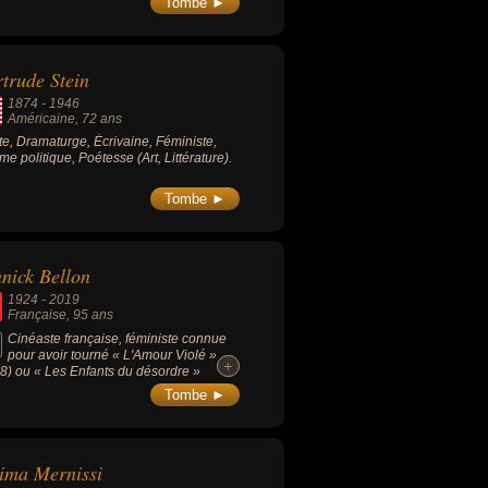
Tombe ►
trude Stein
1874
-
1946
Américaine
, 72 ans
ste, Dramaturge, Écrivaine, Féministe,
e politique, Poétesse (Art, Littérature).
Tombe ►
nick Bellon
1924
-
2019
Française
, 95 ans
Cinéaste française, féministe connue
pour avoir tourné « L'Amour Violé »
+
+
8) ou « Les Enfants du désordre »
9).
Tombe ►
ima Mernissi