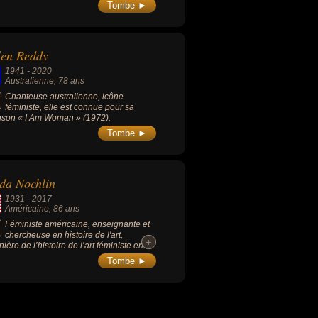
 socialisme critico-utopique », dont un
Tombe ►
e représentant fut Robert Owen.
ieurs communautés utopiques,
rectement inspirées de ses écrits, ont été
es depuis les années 1830.
len Reddy
1941
-
2020
Australienne
, 78 ans
Chanteuse australienne, icône
féministe, elle est connue pour sa
son « I Am Woman » (1972).
Tombe ►
da Nochlin
1931
-
2017
Américaine
, 86 ans
Féministe américaine, enseignante et
chercheuse en histoire de l'art,
+
+
nière de l’histoire de l’art féministe en
osant une relecture de l’histoire de l’art
Tombe ►
is le XIXe siècle à travers le prisme
niste.