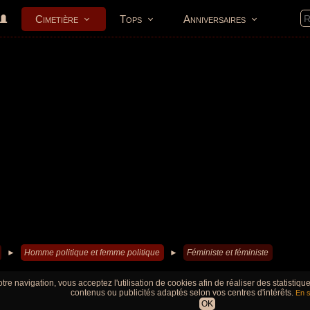
Cimetière
Tops
Anniversaires
►
Homme politique et femme politique
►
Féministe et féministe
tre navigation, vous acceptez l'utilisation de cookies afin de réaliser des statistiq
contenus ou publicités adaptés selon vos centres d'intérêts.
En s
OK