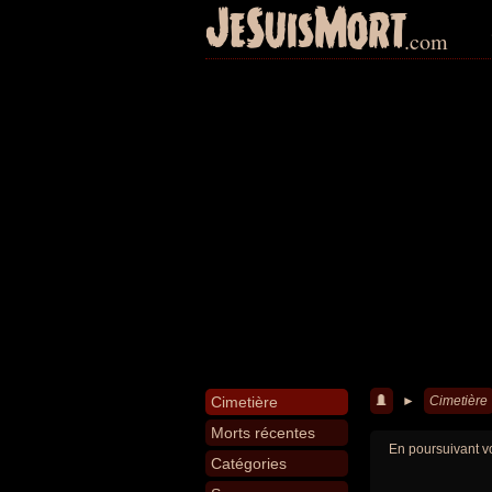
JeSuisMort
.com
Cimetière
►
Cimetière
Morts récentes
En poursuivant vo
Catégories