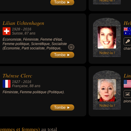
et de 2015 à 2020.
Notez-le !
du «
Tombe ►
autr
Plus
indi
créé
Lilian Uchtenhagen
He
1928
-
2016
Suisse
, 87 ans
Économiste, Féministe, Femme d'état,
Femme politique, Scientifique, Socialiste
+
+
(Économie, Parti socialiste, Politique,
chan
Politique de gauche, Science).
Notez-la !
Tombe ►
Thérese Clerc
Lin
1927
-
2016
Française
, 88 ans
Féministe, Femme politique (Politique).
pion
Notez-la !
prop
Tombe ►
depu
fémi
(hommes et femmes)
au total