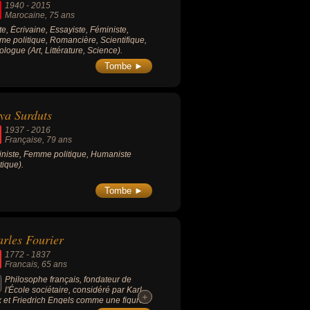
1940
-
2015
Marocaine
, 75 ans
ste, Écrivaine, Essayiste, Féministe,
e politique, Romancière, Scientifique,
ologue (Art, Littérature, Science).
Tombe ►
ya Surduts
1937
-
2016
Française
, 79 ans
niste, Femme politique, Humaniste
tique).
Tombe ►
rles Fourier
1772
-
1837
Francais
, 65 ans
Philosophe français, fondateur de
l'École sociétaire, considéré par Karl
+
+
 et Friedrich Engels comme une figure