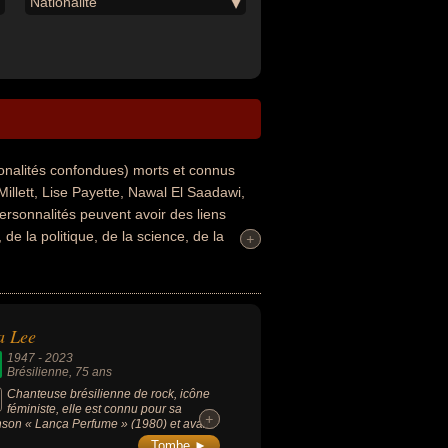
Nationalité
ionalités confondues) morts et connus
llett, Lise Payette, Nawal El Saadawi,
rsonnalités peuvent avoir des liens
 de la politique, de la science, de la
+
+
 la décoration ou de la mode. Ces
homme politique, chanteur, chanteur de
ue, sociologue, militant, militant de
o, animateur de télévision, dauphin,
a Lee
andidat à une élection politique,
1947
-
2023
e leurs nationalités au moment de leurs
Brésilienne
, 75 ans
krainien ou tunisien par exemple.
Chanteuse brésilienne de rock, icône
féministe, elle est connu pour sa
+
+
son « Lança Perfume » (1980) et avait
u plus de 60 millions d’albums dans le
Tombe ►