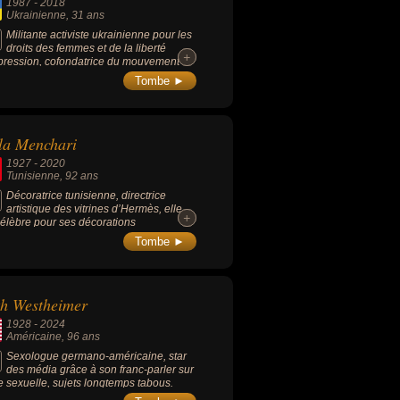
1987
-
2018
. Ses œuvres sur la condition de la
Ukrainienne
, 31 ans
e, sur l'intégrisme religieux et sur les
lités policières lui valent d'être
Militante activiste ukrainienne pour les
suivie et contrainte à plusieurs reprises
droits des femmes et de la liberté
+
+
exil après avoir reçu des menaces de la
pression, cofondatrice du mouvement
 d’islamistes.
en en 2008.
Tombe ►
la Menchari
1927
-
2020
Tunisienne
, 92 ans
Décoratrice tunisienne, directrice
artistique des vitrines d’Hermès, elle
+
+
célèbre pour ses décorations
boyantes.
Tombe ►
h Westheimer
1928
-
2024
Américaine
, 96 ans
Sexologue germano-américaine, star
des média grâce à son franc-parler sur
ie sexuelle, sujets longtemps tabous.