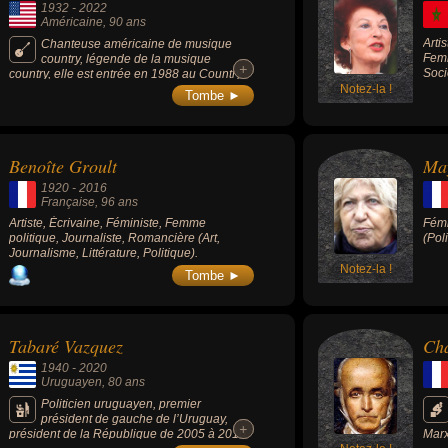
1932
-
2022
Américaine
, 90 ans
Arti
Chanteuse américaine de musique
Femm
country, légende de la musique
+
+
Soci
country, elle est entrée en 1988 au Country
Music Hall of Fame et a remporté
Notez-la !
Tombe ►
d'innombrables honneurs artistiques. Elle est
connue pour ses titres « You Ain't Woman
Enough (To Take My Man) » (1966), « Don't
Come Home A-Drinkin (With Lovin' on Your
Benoîte Groult
Ma
Mind) » (1967), « One's on the Way » (1972),
« Fist City » (1968) ou « Coal Miner's
1920
-
2016
Daughter » (1970).
Française
, 96 ans
Artiste, Écrivaine, Féministe, Femme
Fémi
politique, Journaliste, Romancière (Art,
(Poli
Journalisme, Littérature, Politique).
Notez-la !
Tombe ►
Tabaré Vazquez
Cha
1940
-
2020
Uruguayen
, 80 ans
Politicien uruguayen, premier
président de gauche de l’Uruguay,
+
+
président de la République de 2005 à 2010
Marx