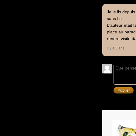
Je le lis depui
sans fin.
L'auteur était 
place au paradi
rendre visite 
il y a 5 ans