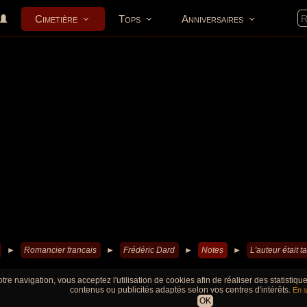
Cimetière
Tops
Anniversaires
►
Romancier francais
►
Frédéric Dard
►
Notes
►
L'auteur était t
tre navigation, vous acceptez l'utilisation de cookies afin de réaliser des statistiq
contenus ou publicités adaptés selon vos centres d'intérêts.
En s
OK