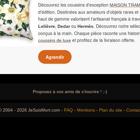
Découvrez les coussins d'exception
MAISON TRAM
d'édition. Destinées aux amateurs d'objets rares et 
haut de gamme valorisent l'artisanat français à tra
,
ou
. Découvrez notre sélec
Lelièvre
Dedar
Hermès
conçus à la main. Chaque pièce raconte une histoir
et profitez de la livraison offerte.
coussins de luxe
Agrandir
Proposez à vos amis de s'inscrire ! ;-)
© 2004 - 2026 JeSuisMort.com -
FAQ
-
Mentions
-
Plan du site
-
Contac