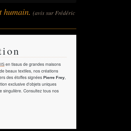
 et humain.
(avis sur Frédéric
tion
en tissus de grandes maisons
IS
de beaux textiles, nos créations
vers des étoffes signées
,
Pierre Frey
tion exclusive d'objets uniques
e singulière. Consultez tous nos