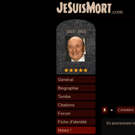
JeSuisMort
.com
1921 - 2000
Général
Biographie
Tombe
Citations
►
Cimetière
Forum
Fiche d'identité
En poursuivant vo
Notez !