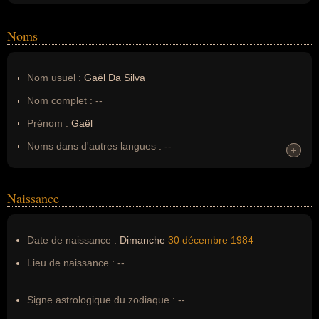
Noms
Nom usuel :
Gaël Da Silva
Nom complet :
--
Prénom :
Gaël
Noms dans d'autres langues :
--
+
+
Homonymes :
0
(aucun)
Naissance
Nom de famille :
Da Silva
Pseudonyme :
--
Date de naissance :
Dimanche
30 décembre
1984
Surnom :
--
Lieu de naissance :
--
Erreurs d'écriture :
--
Signe astrologique du zodiaque :
--