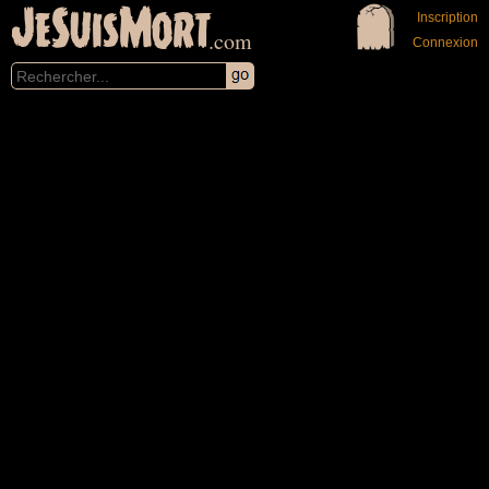
JeSuisMort
Inscription
.com
Connexion