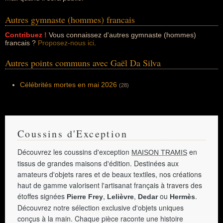
Autres gymnaste (hommes) francais
Contribuez !
Vous connaissez d'autres gymnaste (hommes)
francais ?
Proposez-nous ici
.
Autres points communs avec Gaël Da Silva
Célébrités mortes en mai 2026
(28)
Coussins d'Exception
Découvrez les coussins d'exception
en
MAISON TRAMIS
tissus de grandes maisons d'édition. Destinées aux
amateurs d'objets rares et de beaux textiles, nos créations
haut de gamme valorisent l'artisanat français à travers des
étoffes signées
,
,
ou
.
Pierre Frey
Lelièvre
Dedar
Hermès
Découvrez notre sélection exclusive d'objets uniques
conçus à la main. Chaque pièce raconte une histoire