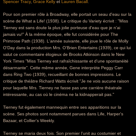
Spencer Tracy
,
Grace Kelly
et
Lauren Bacall
.
Pour son premier rôle à Broadway, elle portait un seau d'eau sur la
scène de What a Life! (1938). Le critique du Variety écrivit : "Miss
Tierney est sans doute la plus jolie porteuse d'eau que je n'ai
jamais vu!" À la même époque, elle fut considérée pour The
Primrose Path (1938). L'année suivante, elle joue le rôle de Molly
O'Day dans la production Mrs. O'Brien Entertains (1939), ce qui lui
valut ce commentaire élogieux de Brooks Atkinson dans le New
York Times "Miss Tierney est rafraîchissante et d'une spontanéité
désarmante". Cette même année, Gene interprète Peggy Carr
dans Ring Two (1939), recueillant de bonnes impressions. Le
critique de théâtre Richard Watts écrivit "Je ne vois aucune raison
pour laquelle Mrs. Tierney ne fasse pas une carrière théatrale
intéressante, au cas où le cinéma ne la kidnapperait pas."
Tierney fut également mannequin entre ses apparitions sur la
scène. Ses photos sont notamment parues dans Life, Harper's
Bazaar, et Collier's Weekly.
Tierney se maria deux fois. Son premier l'unit au costumier et