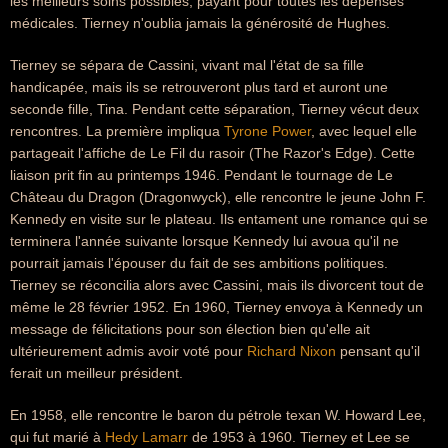
les meilleurs soins possibles, payant pour toutes les dépenses
médicales. Tierney n'oublia jamais la générosité de Hughes.
Tierney se sépara de Cassini, vivant mal l'état de sa fille
handicapée, mais ils se retrouveront plus tard et auront une
seconde fille, Tina. Pendant cette séparation, Tierney vécut deux
rencontres. La première impliqua
Tyrone Power
, avec lequel elle
partageait l'affiche de Le Fil du rasoir (The Razor's Edge). Cette
liaison prit fin au printemps 1946. Pendant le tournage de Le
Château du Dragon (Dragonwyck), elle rencontre le jeune John F.
Kennedy en visite sur le plateau. Ils entament une romance qui se
terminera l'année suivante lorsque Kennedy lui avoua qu'il ne
pourrait jamais l'épouser du fait de ses ambitions politiques.
Tierney se réconcilia alors avec Cassini, mais ils divorcent tout de
même le 28 février 1952. En 1960, Tierney envoya à Kennedy un
message de félicitations pour son élection bien qu'elle ait
ultérieurement admis avoir voté pour
Richard Nixon
pensant qu'il
ferait un meilleur président.
En 1958, elle rencontre le baron du pétrole texan W. Howard Lee,
qui fut marié à
Hedy Lamarr
de 1953 à 1960. Tierney et Lee se