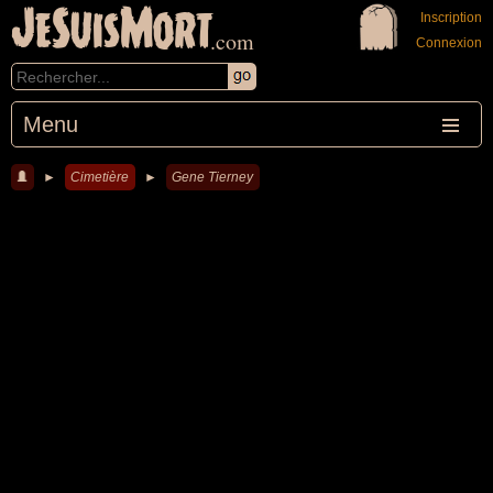
JeSuisMort
Inscription
.com
Connexion
Menu
►
Cimetière
►
Gene Tierney