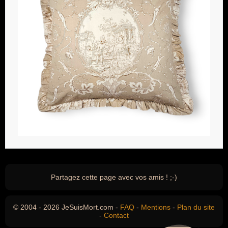
Partagez cette page avec vos amis ! ;-)
© 2004 - 2026 JeSuisMort.com -
FAQ
-
Mentions
-
Plan du site
-
Contact