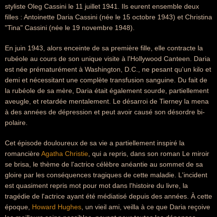
styliste Oleg Cassini le 11 juillet 1941. Ils eurent ensemble deux
filles : Antoinette Daria Cassini (née le 15 octobre 1943) et Christina
"Tina" Cassini (née le 19 novembre 1948).
En juin 1943, alors enceinte de sa première fille, elle contracte la
rubéole au cours de son unique visite à l'Hollywood Canteen. Daria
est née prématurément à Washington, D.C., ne pesant qu'un kilo et
demi et nécessitant une complète transfusion sanguine. Du fait de
la rubéole de sa mère, Daria était également sourde, partiellement
aveugle, et retardée mentalement. Le désarroi de Tierney la mena
à des années de dépression et peut avoir causé son désordre bi-
polaire.
Cet épisode douloureux de sa vie a partiellement inspiré la
romancière
Agatha Christie
, qui a repris, dans son roman Le miroir
se brisa, le thème de l'actrice célèbre anéantie au sommet de sa
gloire par les conséquences tragiques de cette maladie. L'incident
est quasiment repris mot pour mot dans l'histoire du livre, la
tragédie de l'actrice ayant été médiatisé depuis des années. À cette
époque,
Howard Hughes
, un vieil ami, veilla à ce que Daria reçoive