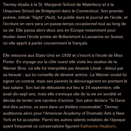
Tierney étudia à la St. Margaret School de Waterbury et à la
Unquowa School de Bridgeport dans le Connecticut. Son premier
poème, intitulé "Night" (Nuit), fut publié dans le journal de l'école, et
l'écriture en vers sera un passe-temps occasionnel tout au long de
sa vie. Elle passa alors deux ans en Europe notamment pour
étudier dans l'école privée de Brillantmont à Lausanne en Suisse,
où elle apprit à parler couramment le français.
Elle retourne aux Etats-Unis en 1938 et s'inscrit à l'école de Miss
Porter. En voyage sur la côte ouest elle visite les studios de la
Warner Bros. où elle fut interpellée par Anatole Litvak - ébloui par
sa beauté - qui lui conseilla de devenir actrice. La Warner voulut lui
signer un contrat, mais ses parents la découragèrent en pointant le
bas salaire. Son bal de débutante eut lieu le 24 septembre, elle
avait dix-sept ans, mais elle s'ennuya vite de la vie en société et
décida de tenter une carrière d'actrice. Son père déclara "Si Gene
doit être actrice, ce sera dans un théâtre convenable". Tierney
auditionna alors pour l'American Academy of Dramatic Arts à New
York et fut acceptée. Parmi les autres talents notables de l'époque
ayant fréquenté ce conservatoire figurent
Katharine Hepburn
,