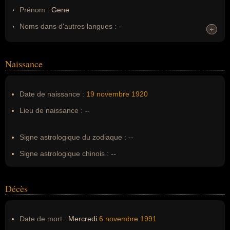
Prénom :
Gene
Noms dans d'autres langues :
--
+
+
Homonymes :
0
(aucun)
Naissance
Nom de famille :
Tierney
Pseudonyme :
--
Date de naissance :
19 novembre
1920
Surnom :
--
Lieu de naissance :
--
Erreurs d'écriture :
Gene Eliza Tierney, Gene THIERNEY
Signe astrologique du zodiaque :
--
Signe astrologique chinois :
--
Décès
Date de mort :
Mercredi
6 novembre
1991