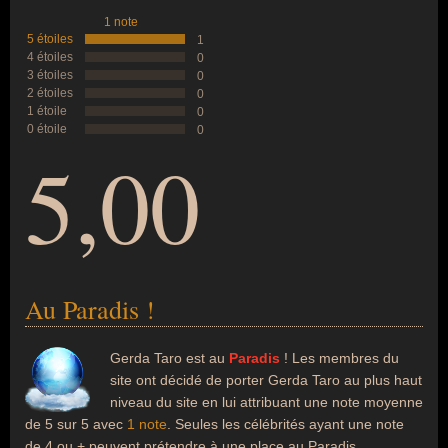
1 note
5 étoiles
1
4 étoiles
0
3 étoiles
0
2 étoiles
0
1 étoile
0
0 étoile
0
5,00
Au Paradis !
Gerda Taro est au
Paradis
! Les membres du
site ont décidé de porter Gerda Taro au plus haut
niveau du site en lui attribuant une note moyenne
de 5 sur 5 avec
1 note
. Seules les célébrités ayant une note
de 4 ou + peuvent prétendre à une place au Paradis.