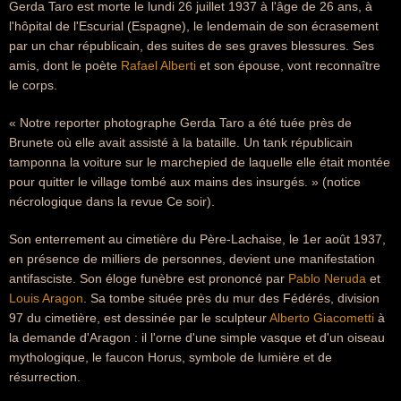
Gerda Taro est morte le lundi 26 juillet 1937 à l'âge de 26 ans, à
l'hôpital de l'Escurial (Espagne), le lendemain de son écrasement
par un char républicain, des suites de ses graves blessures. Ses
amis, dont le poète
Rafael Alberti
et son épouse, vont reconnaître
le corps.
« Notre reporter photographe Gerda Taro a été tuée près de
Brunete où elle avait assisté à la bataille. Un tank républicain
tamponna la voiture sur le marchepied de laquelle elle était montée
pour quitter le village tombé aux mains des insurgés. » (notice
nécrologique dans la revue Ce soir).
Son enterrement au cimetière du Père-Lachaise, le 1er août 1937,
en présence de milliers de personnes, devient une manifestation
antifasciste. Son éloge funèbre est prononcé par
Pablo Neruda
et
Louis Aragon
. Sa tombe située près du mur des Fédérés, division
97 du cimetière, est dessinée par le sculpteur
Alberto Giacometti
à
la demande d'Aragon : il l'orne d'une simple vasque et d'un oiseau
mythologique, le faucon Horus, symbole de lumière et de
résurrection.