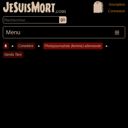
JeSuisMort
Inscription
.com
Connexion
Menu
►
Cimetière
►
Photojournaliste (femme) allemande
►
Gerda Taro