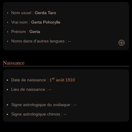
Nom usuel :
Gerda Taro
Vrai nom :
Gerta Pohorylle
Prénom :
Gerta
Noms dans d'autres langues :
--
+
+
Homonymes :
0
(aucun)
Naissance
Nom de famille :
Pohorylle
Pseudonyme :
Gerda Taro
er
Date de naissance :
1
août
1910
Surnom :
La pequeña rubia
Lieu de naissance :
--
Erreurs d'écriture :
--
Signe astrologique du zodiaque :
--
Signe astrologique chinois :
--