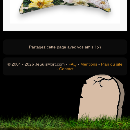
Partagez cette page avec vos amis ! ;-)
© 2004 - 2026 JeSuisMort.com -
FAQ
-
Mentions
-
Plan du site
-
Contact