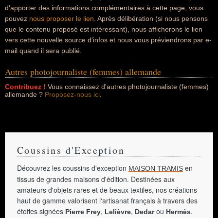
d'apporter des informations complémentaires à cette page, vous
pouvez
nous proposer le lien
. Après délibération (si nous pensons
que le contenu proposé est intéressant), nous afficherons le lien
vers cette nouvelle source d'infos et nous vous préviendrons par e-
mail quand il sera publié.
Autres photojournaliste (femmes) allemande
Contribuez !
Vous connaissez d'autres photojournaliste (femmes)
allemande ?
Proposez-nous ici
.
Coussins d'Exception
Découvrez les coussins d'exception
en
MAISON TRAMIS
tissus de grandes maisons d'édition. Destinées aux
amateurs d'objets rares et de beaux textiles, nos créations
haut de gamme valorisent l'artisanat français à travers des
étoffes signées
,
,
ou
.
Pierre Frey
Lelièvre
Dedar
Hermès