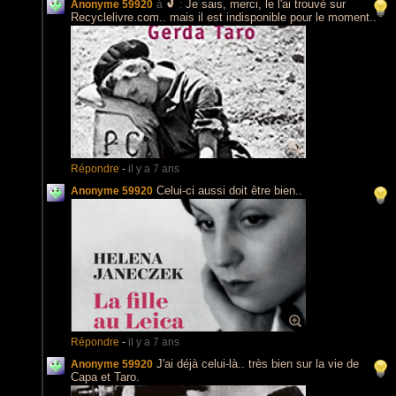
Je sais, merci, le l'ai trouvé sur
Anonyme 59920
à
:
Recyclelivre.com.. mais il est indisponible pour le moment..
Répondre
-
il y a 7 ans
Celui-ci aussi doit être bien..
Anonyme 59920
Répondre
-
il y a 7 ans
J'ai déjà celui-là.. très bien sur la vie de
Anonyme 59920
Capa et Taro.