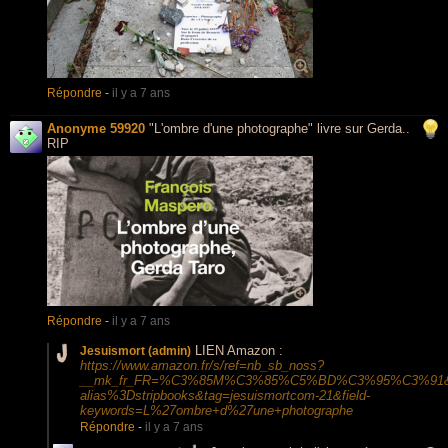
Répondre
-
il y a 7 ans
Anonyme 59920
"L'ombre d'une photographe" livre sur Gerda..
RIP
Répondre
-
il y a 7 ans
LIEN Amazon :
Jesuismort (admin)
https://www.amazon.fr/s/ref=nb_sb_noss?
__mk_fr_FR=%C3%85M%C3%85%C5%BD%C3%95%C3%91&ur
alias%3Dstripbooks&tag=jesuismortcom-21&field-
keywords=L%27ombre+d%27une+photographe
Répondre
-
il y a 7 ans