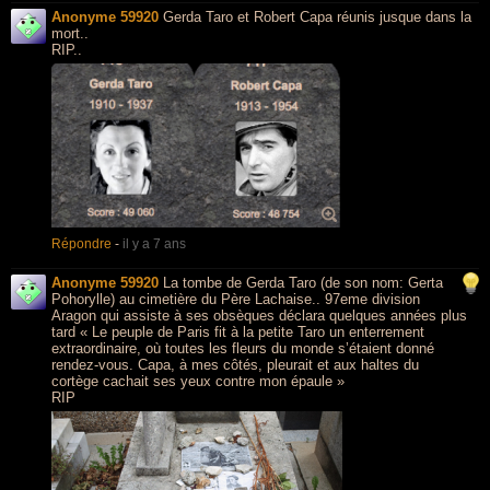
Anonyme 59920
Gerda Taro et Robert Capa réunis jusque dans la
mort..
RIP..
Répondre
-
il y a 7 ans
Anonyme 59920
La tombe de Gerda Taro (de son nom: Gerta
Pohorylle) au cimetière du Père Lachaise.. 97eme division
Aragon qui assiste à ses obsèques déclara quelques années plus
tard « Le peuple de Paris fit à la petite Taro un enterrement
extraordinaire, où toutes les fleurs du monde s’étaient donné
rendez-vous. Capa, à mes côtés, pleurait et aux haltes du
cortège cachait ses yeux contre mon épaule »
RIP