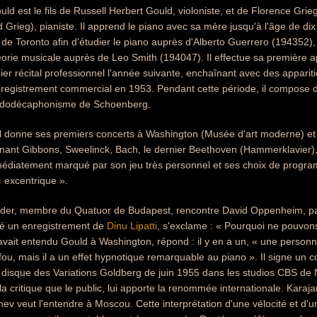
ld est le fils de Russell Herbert Gould, violoniste, et de Florence Grie
Grieg), pianiste. Il apprend le piano avec sa mère jusqu'à l'âge de dix
de Toronto afin d'étudier le piano auprès d'Alberto Guerrero (194352),
héorie musicale auprès de Leo Smith (194047). Il effectue sa première 
er récital professionnel l'année suivante, enchaînant avec des apparitio
registrement commercial en 1953. Pendant cette période, il compose da
e dodécaphonisme de Schoenberg.
 il donne ses premiers concerts à Washington (Musée d'art moderne)
nant Gibbons, Sweelinck, Bach, le dernier Beethoven (Hammerklavier),
immédiatement marqué par son jeu très personnel et ses choix de prog
 excentrique ».
der, membre du Quatuor de Budapest, rencontre David Oppenheim, pat
té un enregistrement de
Dinu Lipatti
, s'exclame : « Pourquoi ne pouvo
 avait entendu Gould à Washington, répond : il y en a un, « une perso
fou, mais il a un effet hypnotique remarquable au piano ». Il signe un co
disque des Variations Goldberg de juin 1955 dans les studios CBS de N
la critique que le public, lui apporte la renommée internationale. Karaj
 veut l'entendre à Moscou. Cette interprétation d'une vélocité et d'u