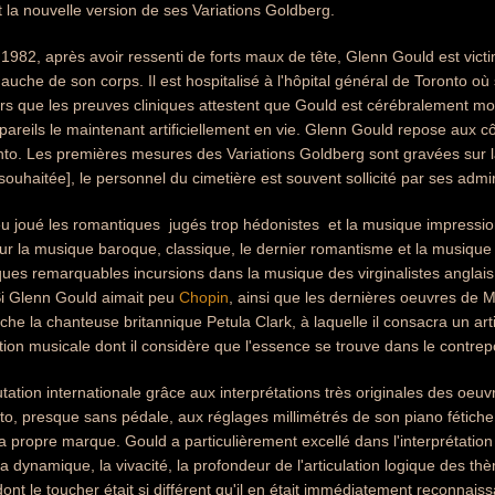
 la nouvelle version de ses Variations Goldberg.
982, après avoir ressenti de forts maux de tête, Glenn Gould est victi
gauche de son corps. Il est hospitalisé à l'hôpital général de Toronto où
rs que les preuves cliniques attestent que Gould est cérébralement m
areils le maintenant artificiellement en vie. Glenn Gould repose aux 
to. Les premières mesures des Variations Goldberg sont gravées sur l
souhaitée], le personnel du cimetière est souvent sollicité par ses admi
 joué les romantiques  jugés trop hédonistes  et la musique impressio
sur la musique baroque, classique, le dernier romantisme et la musiqu
ques remarquables incursions dans la musique des virginalistes anglai
i Glenn Gould aimait peu
Chopin
, ainsi que les dernières oeuvres de Moz
che la chanteuse britannique Petula Clark, à laquelle il consacra un ar
tion musicale dont il considère que l'essence se trouve dans le contrepo
putation internationale grâce aux interprétations très originales des oe
o, presque sans pédale, aux réglages millimétrés de son piano fétiche
sa propre marque. Gould a particulièrement excellé dans l'interprétation
la dynamique, la vivacité, la profondeur de l'articulation logique des th
dont le toucher était si différent qu'il en était immédiatement reconnais