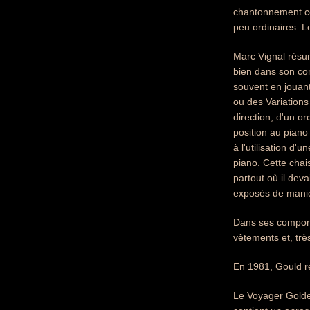
chantonnement cél
peu ordinaires. L
Marc Vignal résum
bien dans son co
souvent en jouant
ou des Variation
direction, d'un o
position au piano 
à l'utilisation d'
piano. Cette chai
partout où il dev
exposés de maniè
Dans ses comport
vêtements et, trè
En 1981, Gould re
Le Voyager Golde