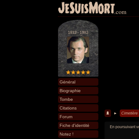
JeSuisMort
.com
1932 - 1982
Général
Biographie
Tombe
Citations
►
Cimetière
Forum
Fiche d'identité
En poursuivant vo
Notez !