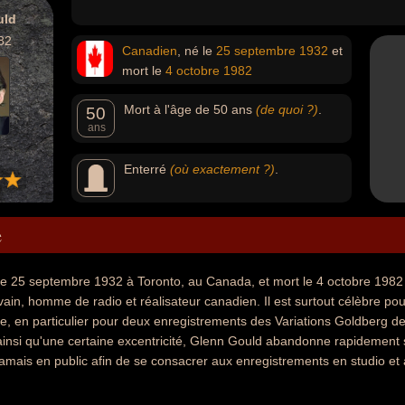
uld
82
Canadien
, né le
25 septembre
1932
et
mort le
4 octobre
1982
Mort à l'âge de 50 ans
(de quoi ?)
.
50
ans
Enterré
(où exactement ?)
.
e
e 25 septembre 1932 à Toronto, au Canada, et mort le 4 octobre 1982 d
vain, homme de radio et réalisateur canadien. Il est surtout célèbre pou
e, en particulier pour deux enregistrements des Variations Goldberg d
 ainsi qu'une certaine excentricité, Glenn Gould abandonne rapidement 
jamais en public afin de se consacrer aux enregistrements en studio et 