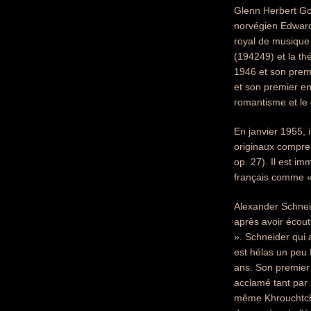
Glenn Herbert Gou
norvégien Edward 
royal de musique 
(194249) et la t
1946 et son premi
et son premier en
romantisme et l
En janvier 1955,
originaux compre
op. 27). Il est 
français comme «
Alexander Schnei
après avoir écou
». Schneider qui
est hélas un peu 
ans. Son premier 
acclamé tant par 
même Khrouchtchev