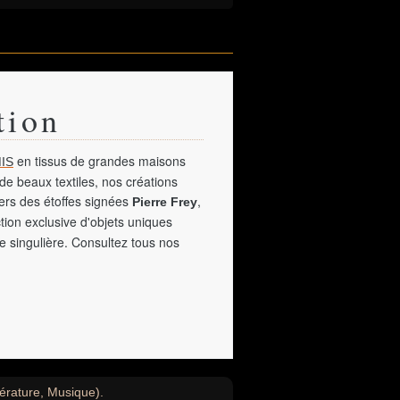
tion
en tissus de grandes maisons
IS
de beaux textiles, nos créations
vers des étoffes signées
,
Pierre Frey
tion exclusive d'objets uniques
e singulière. Consultez tous nos
ttérature, Musique).