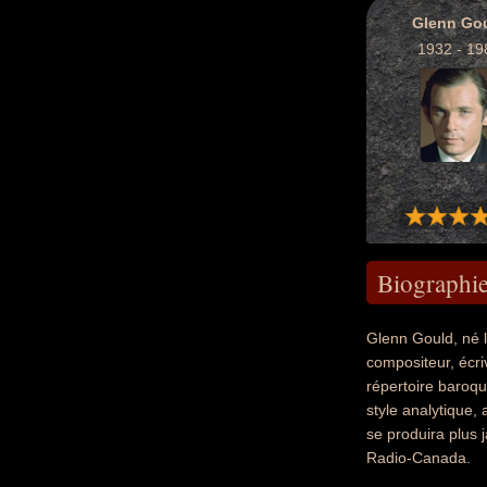
Glenn Go
1932 - 19
Biographi
Glenn Gould, né l
compositeur, écri
répertoire baroqu
style analytique,
se produira plus 
Radio-Canada.