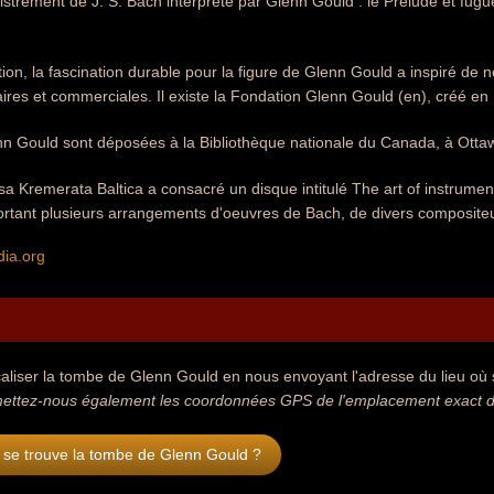
istrement de J. S. Bach interprété par Glenn Gould : le Prélude et fugu
tion, la fascination durable pour la figure de Glenn Gould a inspiré 
éraires et commerciales. Il existe la Fondation Glenn Gould (en), créé en
nn Gould sont déposées à la Bibliothèque nationale du Canada, à Otta
sa Kremerata Baltica a consacré un disque intitulé The art of instrum
tant plusieurs arrangements d'oeuvres de Bach, de divers compositeu
dia.org
aliser la tombe de Glenn Gould en nous envoyant l'adresse du lieu où se
ettez-nous également les coordonnées GPS de l'emplacement exact d
 se trouve la tombe de Glenn Gould ?