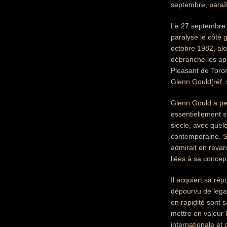
septembre, paraît
Le 27 septembre 1
paralyse le côté 
octobre 1982, alo
débranche les app
Pleasant de Toron
Glenn Gould[réf. 
Glenn Gould a peu
essentiellement 
siècle, avec quel
contemporaine. S
admirait en revan
liées à sa concep
Il acquiert sa ré
dépourvu de legat
en rapidité sont 
mettre en valeur 
internationale et 