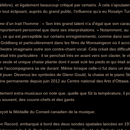
èbre), et également beaucoup critiqué par certains. À cela s'ajoutaien
e tout éclipsant, auprès du grand public, l'influence qu'a eu Rosalyn T
e d'un trait l'homme : « Son très grand talent n'a d'égal que son carac
mportement personnel que dans ses interprétations. » Notamment, au c
, ce qui est perceptible sur certains enregistrements, comme dans son 
s Goldberg et particulièrement dans les films de Monsaingeon où il ac
rchestre imaginaire outre son contre-chant vocal. Cela créait des difficu
était très particulière : il se penchait très en avant vers son clavier, l
une seule et unique chaise pliante dont il avait scié les pieds et qui étai
se l'accompagnera sa vie durant. Même lorsque celle-ci fut dans un état
ait jouer. Devenus les symboles de Glenn Gould, la chaise et le piano
re permanente depuis juin 2012 au Centre national des Arts d'Ottawa.
ement extra-musicaux on note que, quelle que fût la température, il p
s souvent, des couvre-chefs et des gants.
çoit la Médaille du Conseil canadien de la musique.
n Record, embarqué à bord des deux sondes spatiales lancées en 1