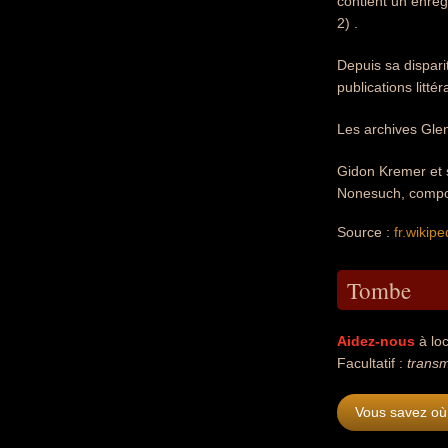
contient un enreg
2) .
Depuis sa dispari
publications litt
Les archives Gle
Gidon Kremer et 
Nonesuch, compor
Source :
fr.wikipe
Tombe
Aidez-nous
à loc
Facultatif :
transm
Vous savez où