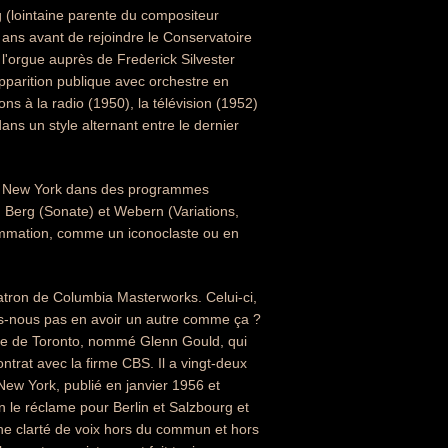
g (lointaine parente du compositeur
 ans avant de rejoindre le Conservatoire
 l'orgue auprès de Frederick Silvester
apparition publique avec orchestre en
ns à la radio (1950), la télévision (1952)
ns un style alternant entre le dernier
 et New York dans des programmes
 Berg (Sonate) et Webern (Variations,
rammation, comme un iconoclaste ou en
ron de Columbia Masterworks. Celui-ci,
ns-nous pas en avoir un autre comme ça ?
nne de Toronto, nommé Glenn Gould, qui
ntrat avec la firme CBS. Il a vingt-deux
ew York, publié en janvier 1956 et
an le réclame pour Berlin et Salzbourg et
ne clarté de voix hors du commun et hors