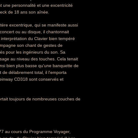
t une personnalité et une excentricité
ureck de 18 ans son aînée.
tère excentrique, qui se manifeste aussi
oncert ou au disque, il chantonnait
interprétation du Clavier bien tempéré
compagne son chant de gestes de
ltés pour les ingénieurs du son. Sa
e visage au niveau des touches. Cela tenait
t ainsi bien plus basse qu'une banquette de
 de délabrement total, il l'emporta
 Steinway CD318 sont conservés et
ortait toujours de nombreuses couches de
977 au cours du Programme Voyager,