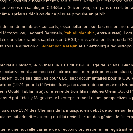
oque, contribue notablement à son succès. Resté une référence absolu
ures ventes du catalogue CBS/Sony. Suivent vingt-cinq ans de collaborati
même après sa décision de ne plus se produire en public.
l donne de nombreux concerts, essentiellement sur le continent nord-am
tri Mitropoulos, Leonard Bernstein,
Yehudi Menuhin
, entre autres). Lors
itals dans les grandes capitales en URSS, en Israël et en Europe de l
n sous la direction d'
Herbert von Karajan
et à Salzbourg avec Mitropou
récital à Chicago, le 28 mars, le 10 avril 1964, à l'âge de 32 ans, Glen
 exclusivement aux médias électroniques : enregistrements en studio, r
uccèdent, outre ses disques pour CBS, sept documentaires pour la CBC
sique (1974, pour la télévision française avec le documentariste Br
enn Gould, l'alchimiste), une série de trois films intitulés Glenn Gould
 dans Hight Fidelity Magazine, « L'enregistrement et ses perspectives » 
diffusion de 1974 des Chemins de la musique, en début de soirée sur les
ld se fait admettre au rang qu'il lui revient : « un des génies de l'inte
ntame une nouvelle carrière de direction d'orchestre, en enregistrant le 