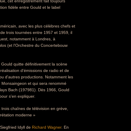
e, cet enregistrement fait toujours
on fidèle entre Gould et le label
éricain, avec les plus célèbres chefs et
 de trois tournées entre 1957 et 1959, il
'Ouest, notamment à Londres, à
los (et l'Orchestre du Concertebouw
n Gould quitte définitivement la scène
éalisation d'émissions de radio et de
 ou d'autres productions. Notamment les
uno Monsaingeon et qui sera renommé
 Plays Bach (197981). Dès 1966, Gould
pour s'en expliquer.
 trois chaînes de télévision en grève,
rprétation moderne »
Siegfried Idyll de
Richard Wagner
. En