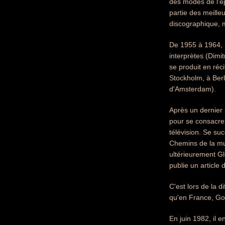
des modes de l'ép
partie des meille
discographique, 
De 1955 à 1964, i
interprètes (Dimi
se produit en réc
Stockholm, à Berli
d'Amsterdam).
Après un dernier 
pour se consacrer
télévision. Se s
Chemins de la mu
ultérieurement Gl
publie un article
C'est lors de la 
qu'en France, Gou
En juin 1982, il e