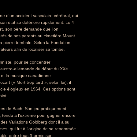
me d'un accident vasculaire cérébral, qui
 son état se détériore rapidement. Le 4
ort, son père demande que l'on
côtés de ses parents au cimetière Mount
a pierre tombale. Selon la Fondation
rateurs afin de localiser sa tombe.
nniste, pour se concentrer
e austro-allemande du début du XXe
s et la musique canadienne
art (« Mort trop tard », selon lui), il
ticle élogieux en 1964. Ces options sont
int.
uvres de Bach. Son jeu pratiquement
, tendu à l'extrême pour gagner encore
 des Variations Goldberg dont il a su
èmes, qui fut à l'origine de sa renommée
sable entre tous (hormis son