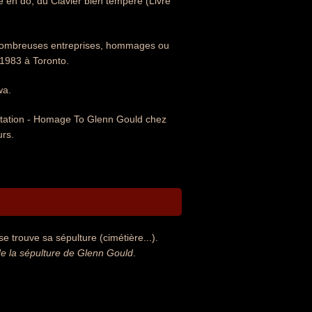
e en do, du Clavier bien tempéré (Livre
de nombreuses entreprises, hommages ou
 1983 à Toronto.
wa.
entation - Homage To Glenn Gould chez
rs.
 trouve sa sépulture (cimétière...).
e la sépulture de Glenn Gould
.